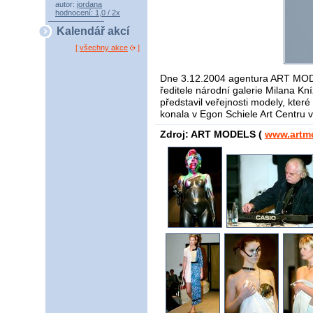
autor:
jordana
hodnocení: 1,0 / 2x
Kalendář akcí
[
všechny akce
]
Dne 3.12.2004 agentura ART MOD
ředitele národní galerie Milana Kní
představil veřejnosti modely, kter
konala v Egon Schiele Art Centru
Zdroj: ART MODELS (
www.artm