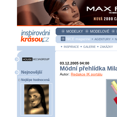
MODELKY
MODELOVÉ
NICE magazine
AGENTURY
N
INSPIRACE
GALERIE
ZAKÁZKY
03.12.2005 04:00
Módní přehlídka Mi
Nejnovější
Autor:
Redakce IK portálu
Nejlépe hodnocená