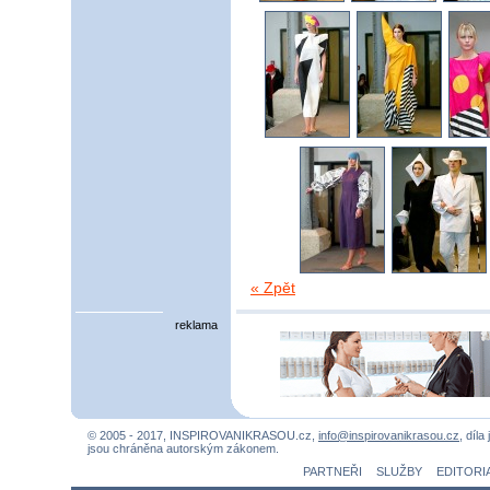
« Zpět
reklama
© 2005 - 2017, INSPIROVANIKRASOU.cz,
info@inspirovanikrasou.cz
, díla
jsou chráněna autorským zákonem.
PARTNEŘI
SLUŽBY
EDITORI