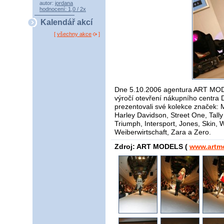
autor:
jordana
hodnocení: 1,0 / 2x
Kalendář akcí
[
všechny akce
]
Dne 5.10.2006 agentura ART MODEL
výročí otevření nákupního centra
prezentovali své kolekce značek: Mo
Harley Davidson, Street One, Tally
Triumph, Intersport, Jones, Skin,
Weiberwirtschaft, Zara a Zero.
Zdroj: ART MODELS (
www.artm