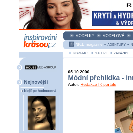
MODELKY
MODELOVÉ
NICE magazine
AGENTURY
N
INSPIRACE
GALERIE
ZAKÁZKY
05.10.2006
Módní přehlídka - 
Nejnovější
Autor:
Redakce IK portálu
Nejlépe hodnocená