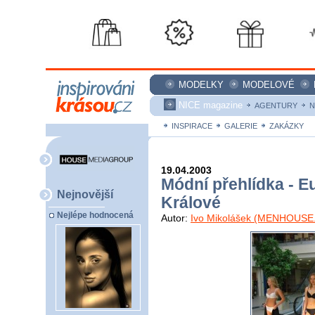
MODELKY
MODELOVÉ
NICE magazine
AGENTURY
N
INSPIRACE
GALERIE
ZAKÁZKY
19.04.2003
Módní přehlídka - 
Nejnovější
Králové
Nejlépe hodnocená
Autor:
Ivo Mikolášek (MENHOUSE.