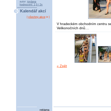
autor:
jordana
hodnocení: 1,0 / 2x
Kalendář akcí
[
všechny akce
]
V hradeckém obchodním centru se
Velikonočních dnů....
« Zpět
reklama