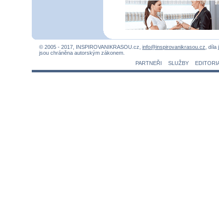
© 2005 - 2017, INSPIROVANIKRASOU.cz,
info@inspirovanikrasou.cz
, díla
jsou chráněna autorským zákonem.
PARTNEŘI
SLUŽBY
EDITORI