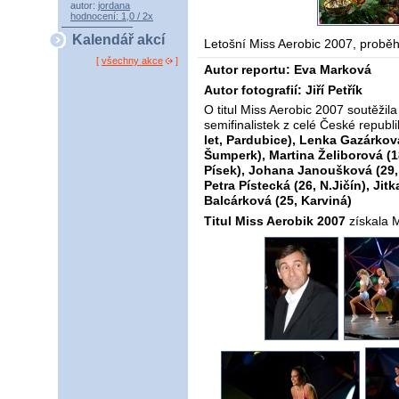
autor:
jordana
hodnocení: 1,0 / 2x
Kalendář akcí
Letošní Miss Aerobic 2007, proběh
[
všechny akce
]
Autor reportu: Eva Marková
Autor fotografií: Jiří Petřík
O titul Miss Aerobic 2007 soutěžil
semifinalistek z celé České republi
let, Pardubice), Lenka Gazárková
Šumperk), Martina Želiborová (18
Písek), Johana Janoušková (29, 
Petra Pístecká (26, N.Jičín), Ji
Balcárková (25, Karviná)
Titul Miss Aerobik 2007
získala 