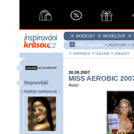
MODELKY
MODELOVÉ
NICE magazine
AGENTURY
N
INSPIRACE
GALERIE
ZAKÁZKY
30.09.2007
MISS AEROBIC 200
Nejnovější
Autor:
Nejlépe hodnocená