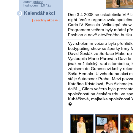
autor:
jordana
hodnocení: 1,0 / 2x
Kalendář akcí
Dne 3.4.2008 se uskutečnila VIP f
night. Večer organizovala společn
[
všechny akce
]
Carlo IV. Boscolo. Velkolepá show 
Programem večera byly módní pře
Fashion a nově otevřeného butiku
Vyvrcholením večera byla přehlíd
bodypaiting show se šperky Irmy M
David Šesták ze Surface Make-up 
Vystoupila Marie Párová a Davide M
jinak než italský, raut s tombolou,
zápisem do Gunessovi knihy rekord
Saša Hemala. U vchodu na akci mo
stáje Autoexner Praha. Mezi pozvan
Kateřina Kristelová, Eva Aichmaje
další. „ Cílem večera byla prezent
společností na českém trhu ve sp
Kubáčková, majitelka společnosti 
�