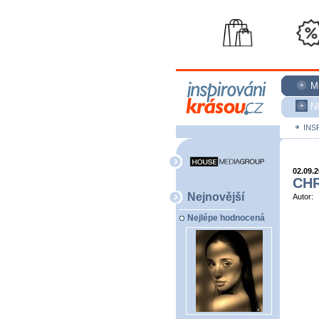
M
N
INS
02.09.
CHR
Nejnovější
Autor:
Nejlépe hodnocená