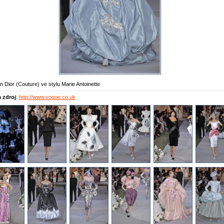
an Dior (Couture) ve stylu Marie Antoinette
a zdroj
:
http://www.vogue.co.uk