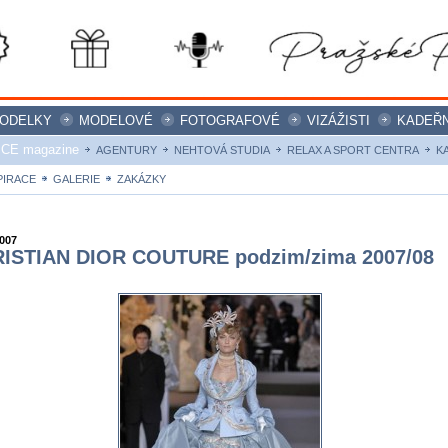
ODELKY
MODELOVÉ
FOTOGRAFOVÉ
VIZÁŽISTI
KADEŘN
ICE magazine
AGENTURY
NEHTOVÁ STUDIA
RELAX A SPORT CENTRA
K
PIRACE
GALERIE
ZAKÁZKY
2007
ISTIAN DIOR COUTURE podzim/zima 2007/08