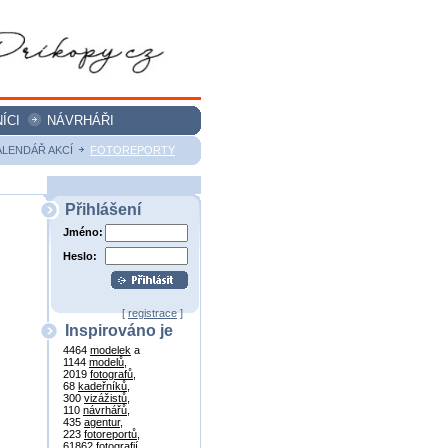
ÍCI
NÁVRHÁŘI
ALENDÁŘ AKCÍ
FOTOREPORTY
Přihlášení
Jméno:
Heslo:
[
registrace
]
Inspirováno je
4464
modelek
a
1144
modelů
,
2019
fotografů
,
68
kadeřníků
,
300
vizážistů
,
110
návrhářů
,
435
agentur
,
223
fotoreportů
,
61862
fotografií