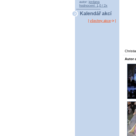
autor:
jordana
hodnocení: 1,0 / 2x
Kalendář akcí
[
všechny akce
]
Christi
Autor 