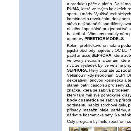
a produktů péče o pleť s. Další m
PUMA
, která ve svých kolekcích 
sportu i módy. Využívá technických 
kombinaci s revolučním designem
stává nejžádanější sportlifestylov
oblečení speciálně pro jednotlivé spo
basketbal...Všechny modely nám 
agentury
PRESTIGE MODELS
.
Kolem přehlídkového mola a podia 
jejichž obchody najdete v OC LET
patřil značce
SEPHORA
, která zd
věnovaly slečnám a ženám, které 
říct, že výsledek byl ve většině 
SEPHORA
, který poznáte už i zdá
Většinou nikdy neodolám. SEPHORA
dekorativní, tělovou kosmetiku a te
stánek patřil časopisu pro ženy
ŽE
značka, která se zabívá prodejem
který tam měl své poradkyně krás
body cosmetics
se zabívá přírod
sortimentu nabízí sprchové gely, p
přísady, masážní oleje, parfémy, a
dárkové kosmetické sety. Na stánku
Celý program byl milé zpestření c