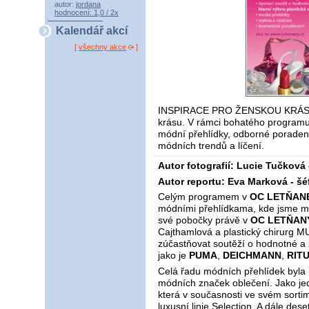
autor:
jordana
hodnocení: 1,0 / 2x
Kalendář akcí
[
všechny akce
]
INSPIRACE PRO ŽENSKOU KRÁSU! 
krásu. V rámci bohatého programu 
módní přehlídky, odborné poradenst
módních trendů a líčení.
Autor fotografií: Lucie Tučková 
Autor reportu: Eva Marková - šé
Celým programem v
OC LETŇA
módními přehlídkama, kde jsme mo
své pobočky právě v
OC LETŇANY
Cajthamlová a plastický chirurg MU
zúčastňovat soutěží o hodnotné a
jako je
PUMA
,
DEICHMANN
,
RIT
Celá řadu módních přehlídek byla 
módních značek oblečení. Jako je
která v současnosti ve svém sort
luxusní linie Selection. A dále de