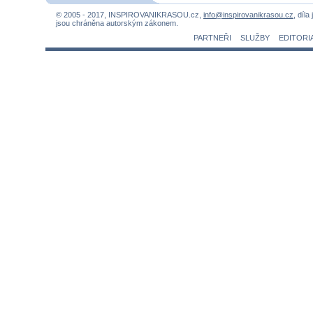
© 2005 - 2017, INSPIROVANIKRASOU.cz,
info@inspirovanikrasou.cz
, díla
jsou chráněna autorským zákonem.
PARTNEŘI
SLUŽBY
EDITORI