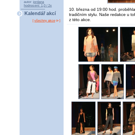
autor:
jordana
hodnocení: 1,0 / 2x
10. března od 19:00 hod. proběhl
Kalendář akcí
tradičním stylu. Naše redakce u t
z této akce.
[
všechny akce
]