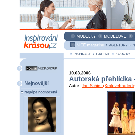
MODELKY
MODELOVÉ
NICE magazine
AGENTURY
N
INSPIRACE
GALERIE
ZAKÁZKY
10.03.2006
Autorská přehlídka 
Nejnovější
Autor:
Jan Schier (Královehradeck
Nejlépe hodnocená