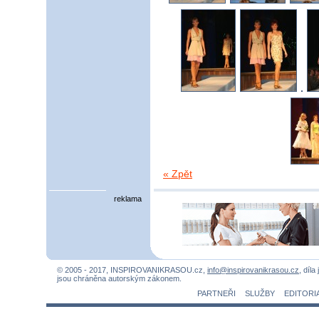
« Zpět
reklama
© 2005 - 2017, INSPIROVANIKRASOU.cz,
info@inspirovanikrasou.cz
, díla
jsou chráněna autorským zákonem.
PARTNEŘI
SLUŽBY
EDITORI