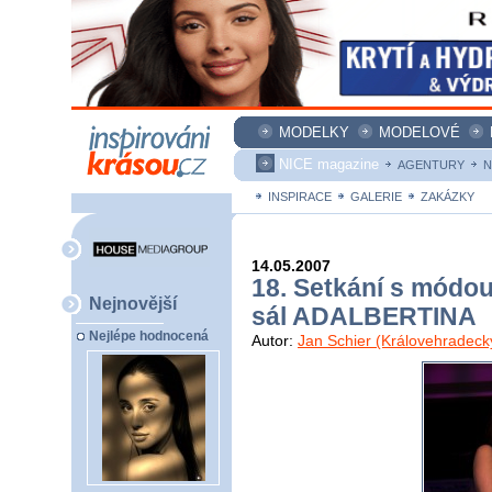
MODELKY
MODELOVÉ
NICE magazine
AGENTURY
N
INSPIRACE
GALERIE
ZAKÁZKY
14.05.2007
18. Setkání s módou
Nejnovější
sál ADALBERTINA
Nejlépe hodnocená
Autor:
Jan Schier (Královehradeck