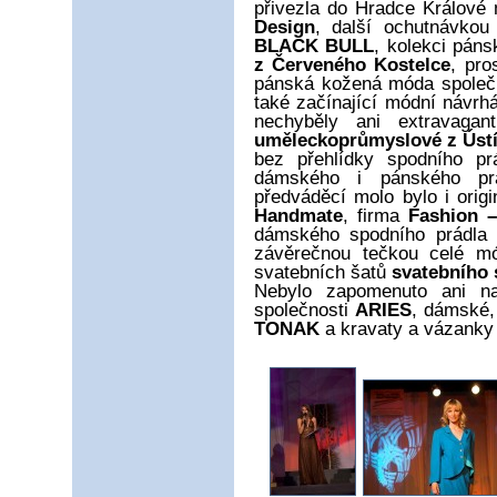
přivezla do Hradce Králové
Design
, další ochutnávko
BLACK BULL
, kolekci pán
z Červeného Kostelce
, pro
pánská kožená móda společ
také začínající módní návrh
nechyběly ani extravaga
uměleckoprůmyslové z Ústí 
bez přehlídky spodního pr
dámského i pánského p
předváděcí molo bylo i ori
Handmate
, firma
Fashion –
dámského spodního prádla
závěrečnou tečkou celé mó
svatebních šatů
svatebního 
Nebylo zapomenuto ani n
společnosti
ARIES
, dámské,
TONAK
a kravaty a vázanky