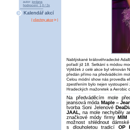
autor:
jordana
hodnocení: 1,0 / 2x
Kalendář akcí
[
všechny akce
]
Nablýskané královéhradecké Adalbe
pořadí již 18. Setkání s módou m
Výtěžek z celé akce byl věnován N
předán přímo na předváděcím mole
Celou módní show nás provedla e
zpestřením bylo nejen vystoupení
Hradeckých mažoretek a Aerobic 
Na předváděcím mole předv
jeansová móda
Maple – Jea
tvorba Soni Jelenové
DeaDi
JAAL,
na mole nechyběly ani
značkové módy firmy
MIM 
možnost shlédnout dámské
s dlouholetou tradicí
OP P