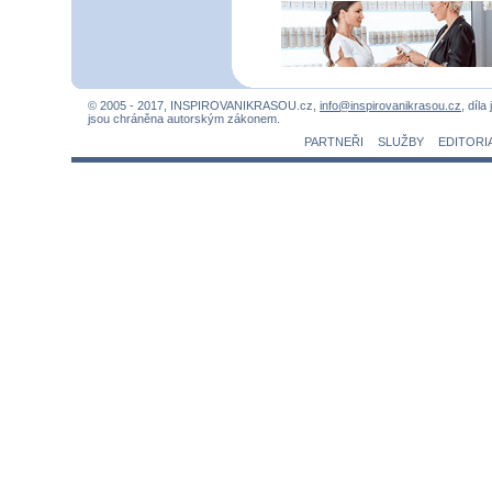
© 2005 - 2017, INSPIROVANIKRASOU.cz,
info@inspirovanikrasou.cz
, díla
jsou chráněna autorským zákonem.
PARTNEŘI
SLUŽBY
EDITORI