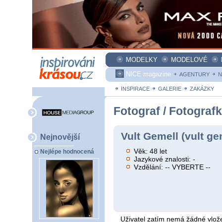
MODELKY
MODELOVÉ
NICE magazine
AGENTURY
N
INSPIRACE
GALERIE
ZAKÁZKY
Fotograf / Fotograf
Vult Gemell (vult ge
Nejnovější
Věk: 48 let
Nejlépe hodnocená
Jazykové znalosti: -
Vzdělání: -- VYBERTE --
Uživatel zatím nemá žádné vlože