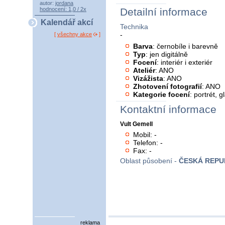
autor:
jordana
hodnocení: 1,0 / 2x
Detailní informace
Kalendář akcí
Technika
-
[
všechny akce
]
Barva
: černobíle i barevně
Typ
: jen digitálně
Focení
: interiér i exteriér
Ateliér
: ANO
Vizážista
: ANO
Zhotovení fotografií
: ANO
Kategorie focení
: portrét, 
Kontaktní informace
Vult Gemell
Mobil: -
Telefon: -
Fax: -
Oblast působení -
ČESKÁ REPU
reklama