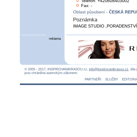
Telefon: +420608403002
Fax: -
Oblast působení -
ČESKÁ REPU
Poznámka
IMAGE STUDIO ,PORADENSTVÍ
reklama
© 2005 - 2017, INSPIROVANIKRASOU.cz,
info@inspirovanikrasou.cz
, díla
jsou chráněna autorským zákonem.
PARTNEŘI
SLUŽBY
EDITORI