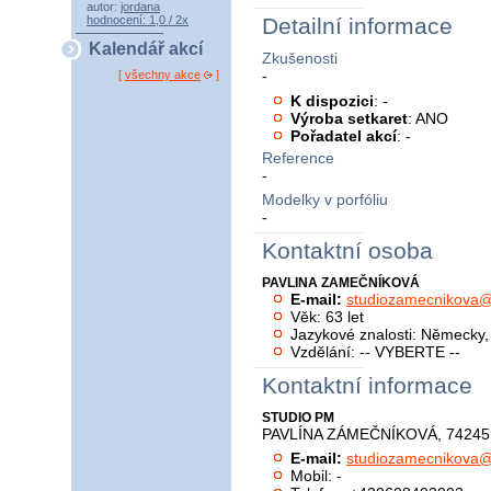
autor:
jordana
hodnocení: 1,0 / 2x
Detailní informace
Kalendář akcí
Zkušenosti
-
[
všechny akce
]
K dispozici
: -
Výroba setkaret
: ANO
Pořadatel akcí
: -
Reference
-
Modelky v porfóliu
-
Kontaktní osoba
PAVLINA ZAMEČNÍKOVÁ
E-mail:
studiozamecnikova@
Věk: 63 let
Jazykové znalosti: Německy
Vzdělání: -- VYBERTE --
Kontaktní informace
STUDIO PM
PAVLÍNA ZÁMEČNÍKOVÁ, 74245 
E-mail:
studiozamecnikova@
Mobil: -