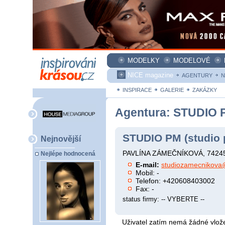
MODELKY
MODELOVÉ
NICE magazine
AGENTURY
N
INSPIRACE
GALERIE
ZAKÁZKY
Agentura: STUDIO 
STUDIO PM (studio
Nejnovější
PAVLÍNA ZÁMEČNÍKOVÁ, 74245 
Nejlépe hodnocená
E-mail:
studiozamecnikova
Mobil: -
Telefon: +420608403002
Fax: -
status firmy: -- VYBERTE --
Uživatel zatím nemá žádné vlože