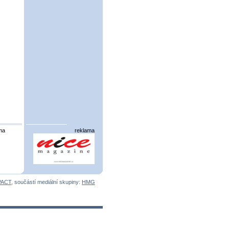
ma
reklama
PACT
, součástí mediální skupiny:
HMG