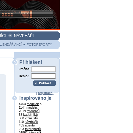
ÍCI
NÁVRHÁŘI
ALENDÁŘ AKCÍ
FOTOREPORTY
Přihlášení
Jméno:
Heslo:
[
registrace
]
Inspirováno je
4464
modelek
a
1144
modelů
,
2019
fotografů
,
68
kadeřníků
,
300
vizážistů
,
110
návrhářů
,
435
agentur
,
223
fotoreportů
,
61862
fotografií