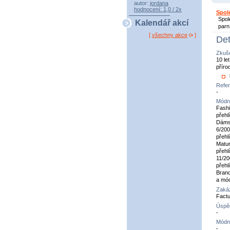
autor:
jordana
hodnocení: 1,0 / 2x
Spol
Spol
Kalendář akcí
parn
[
všechny akce
]
Det
Zkuše
10 le
příro
Refe
-
Módní
Fashi
přehl
Dámsk
6/200
přehl
Matur
přehl
11/20
přehl
Brand
a mód
Zaká
Factu
Úspě
-
Módn
-