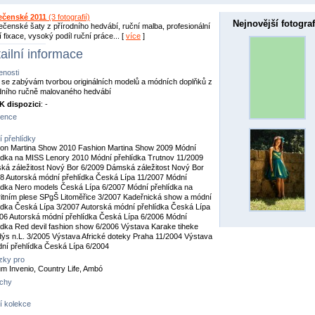
ečenské 2011
(3 fotografií)
Nejnovější fotograf
ečenské šaty z přírodního hedvábí, ruční malba, profesionální
í fixace, vysoký podíl ruční práce... [
více
]
ailní informace
nosti
t se zabývám tvorbou originálních modelů a módních doplňků z
dního ručně malovaného hedvábí
K dispozici
: -
rence
 přehlídky
on Martina Show 2010 Fashion Martina Show 2009 Módní
ídka na MISS Lenory 2010 Módní přehlídka Trutnov 11/2009
á záležitost Nový Bor 6/2009 Dámská záležitost Nový Bor
8 Autorská módní přehlídka Česká Lípa 11/2007 Módní
ídka Nero models Česká Lípa 6/2007 Módní přehlídka na
itním plese SPgŠ Litoměřice 3/2007 Kadeřnická show a módní
ídka Česká Lípa 3/2007 Autorská módní přehlídka Česká Lípa
06 Autorská módní přehlídka Česká Lípa 6/2006 Módní
ídka Red devil fashion show 6/2006 Výstava Karake tiheke
ýs n.L. 3/2005 Výstava Africké doteky Praha 11/2004 Výstava
ní přehlídka Česká Lípa 6/2004
zky pro
m Invenio, Country Life, Ambó
chy
í kolekce