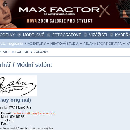
ODELKY
MODELOVÉ
FOTOGRAFOVÉ
VIZÁŽISTI
KADEŘN
ICE magazine
AGENTURY
NEHTOVÁ STUDIA
RELAX A SPORT CENTRA
K
PIRACE
GALERIE
ZAKÁZKY
rhář / Módní salón:
akay original)
uhlá, 47301 Nový Bor
E-mail:
radka.zrustkova@seznam.cz
Mobil: 60416155
Telefon: -
Fax: -
s firmy: fyzická osoba - živnostenský list