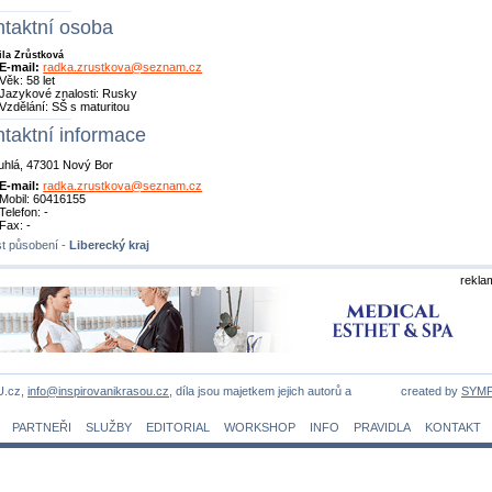
taktní osoba
la Zrůstková
E-mail:
radka.zrustkova@seznam.cz
Věk: 58 let
Jazykové znalosti: Rusky
Vzdělání: SŠ s maturitou
taktní informace
uhlá, 47301 Nový Bor
E-mail:
radka.zrustkova@seznam.cz
Mobil: 60416155
Telefon: -
Fax: -
t působení -
Liberecký kraj
rekla
U.cz,
info@inspirovanikrasou.cz
, díla jsou majetkem jejich autorů a
created by
SYM
PARTNEŘI
SLUŽBY
EDITORIAL
WORKSHOP
INFO
PRAVIDLA
KONTAKT