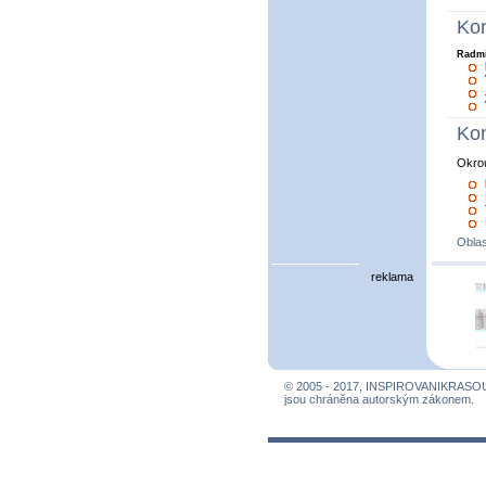
Kon
Radmi
Kon
Okro
Oblas
reklama
© 2005 - 2017, INSPIROVANIKRASO
jsou chráněna autorským zákonem.