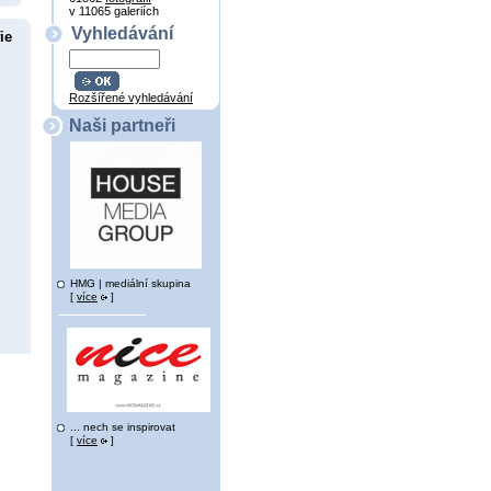
v 11065 galeriích
Vyhledávání
ie
Rozšířené vyhledávání
Naši partneři
HMG | mediální skupina
[
více
]
... nech se inspirovat
[
více
]