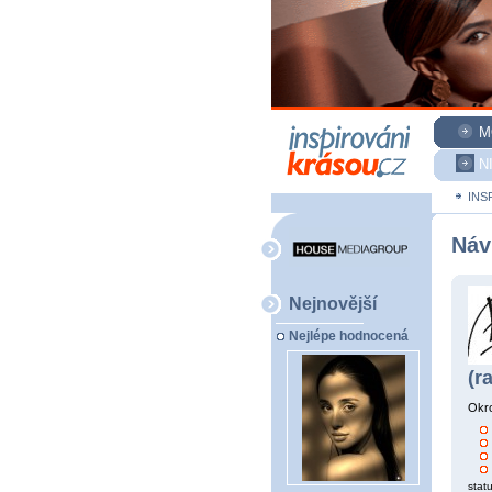
M
N
INS
Náv
Nejnovější
Nejlépe hodnocená
(r
Okro
statu