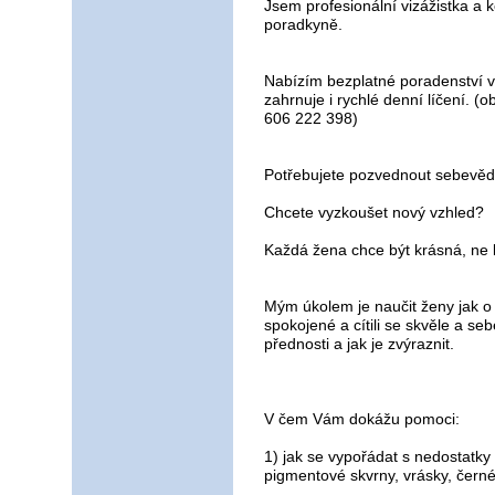
Jsem profesionální vizážistka a 
poradkyně.
Nabízím bezplatné poradenství v 
zahrnuje i rychlé denní líčení. (o
606 222 398)
Potřebujete pozvednout sebevě
Chcete vyzkoušet nový vzhled?
Každá žena chce být krásná, ne k
Mým úkolem je naučit ženy jak o
spokojené a cítili se skvěle a 
přednosti a jak je zvýraznit.
V čem Vám dokážu pomoci:
1) jak se vypořádat s nedostatky
pigmentové skvrny, vrásky, černé