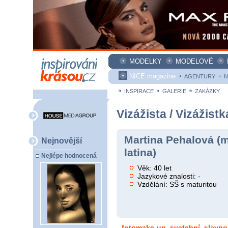
MODELKY
MODELOVÉ
NICE magazine
AGENTURY
N
INSPIRACE
GALERIE
ZAKÁZKY
Vizážista / Vizážistk
Martina Pehalová (m
Nejnovější
latina)
Nejlépe hodnocená
Věk: 40 let
Jazykové znalosti: -
Vzdělání: SŠ s maturitou
fotomake-up, svatební, slavnos