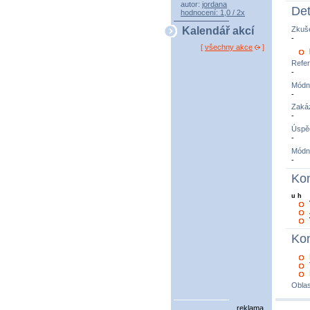
autor:
jordana
Det
hodnocení: 1,0 / 2x
Zkuše
Kalendář akcí
-
[
všechny akce
]
Refe
-
Módní
-
Zaká
-
Úspě
-
Módn
-
Kon
u h
Kon
Oblas
reklama