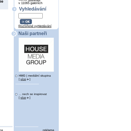
ie
v 11065 galeriích
Vyhledávání
Rozšířené vyhledávání
Naši partneři
HMG | mediální skupina
[
více
]
... nech se inspirovat
[
více
]
ma
reklama