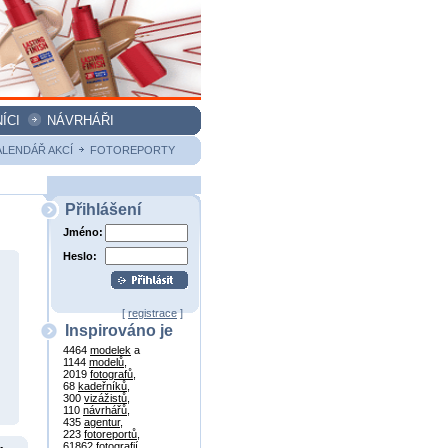
ÍCI
NÁVRHÁŘI
ALENDÁŘ AKCÍ
FOTOREPORTY
Přihlášení
Jméno:
Heslo:
[
registrace
]
Inspirováno je
4464
modelek
a
1144
modelů
,
2019
fotografů
,
68
kadeřníků
,
300
vizážistů
,
110
návrhářů
,
435
agentur
,
223
fotoreportů
,
61862
fotografií