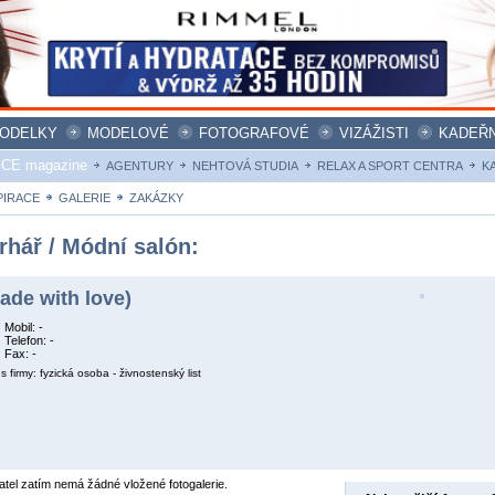
ODELKY
MODELOVÉ
FOTOGRAFOVÉ
VIZÁŽISTI
KADEŘN
ICE magazine
AGENTURY
NEHTOVÁ STUDIA
RELAX A SPORT CENTRA
K
PIRACE
GALERIE
ZAKÁZKY
rhář / Módní salón:
ade with love)
Mobil: -
Telefon: -
Fax: -
s firmy: fyzická osoba - živnostenský list
atel zatím nemá žádné vložené fotogalerie.