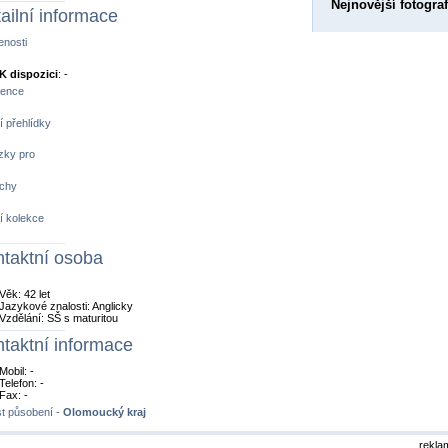
Nejnovější fotograf
ailní informace
nosti
K dispozici
: -
rence
 přehlídky
zky pro
chy
í kolekce
taktní osoba
Věk: 42 let
Jazykové znalosti: Anglicky
Vzdělání: SŠ s maturitou
taktní informace
Mobil: -
Telefon: -
Fax: -
t působení -
Olomoucký kraj
rekla