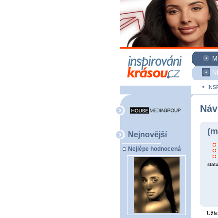
M
N
INS
Náv
(m
Nejnovější
Nejlépe hodnocená
statu
Uživ