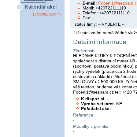
E-mail:
Foceni1@seznam.c
Kalendář akcí
Mobil: +420722111110
Telefon: +420722111110
[
všechny akce
]
Fax: -
status firmy: -- VYBERTE --
Uživatel zatím nemá žádné vlože
Detailní informace
Zkušenosti
HLEDÁME KLUKY K FOCENÍ HONO
společnost s distribucí materiálů
(sportovní postava podmínkou) p
rychlý výdělek (práce cca 2 hodi
cestovních nákladů). Možnost d
SMLOUVY až 500.000 Kč. Zašlete 
váš telefon, budeme vás kontakt
Foceni1@seznam.cz tel: +420 7
K dispozici
: -
Výroba setkaret
: NE
Pořadatel akcí
: -
Reference
-
Modelky v porfóliu
-