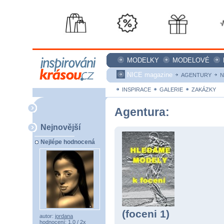
MODELKY
MODELOVÉ
NICE magazine
AGENTURY
N
INSPIRACE
GALERIE
ZAKÁZKY
Agentura:
Nejnovější
Nejlépe hodnocená
(foceni 1)
autor:
jordana
hodnocení: 1,0 / 2x