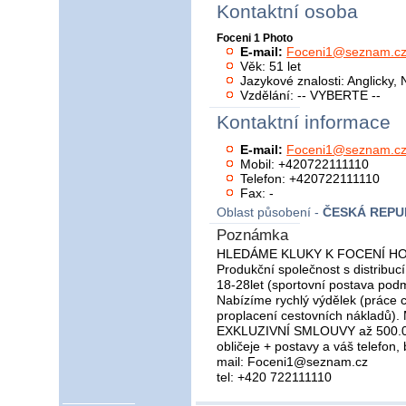
Kontaktní osoba
Foceni 1 Photo
E-mail:
Foceni1@seznam.c
Věk: 51 let
Jazykové znalosti: Anglicky
Vzdělání: -- VYBERTE --
Kontaktní informace
E-mail:
Foceni1@seznam.c
Mobil: +420722111110
Telefon: +420722111110
Fax: -
Oblast působení -
ČESKÁ REPU
Poznámka
HLEDÁME KLUKY K FOCENÍ HONO
Produkční společnost s distribucí
18-28let (sportovní postava podm
Nabízíme rychlý výdělek (práce c
proplacení cestovních nákladů).
EXKLUZIVNÍ SMLOUVY až 500.000
obličeje + postavy a váš telefon
mail: Foceni1@seznam.cz
tel: +420 722111110