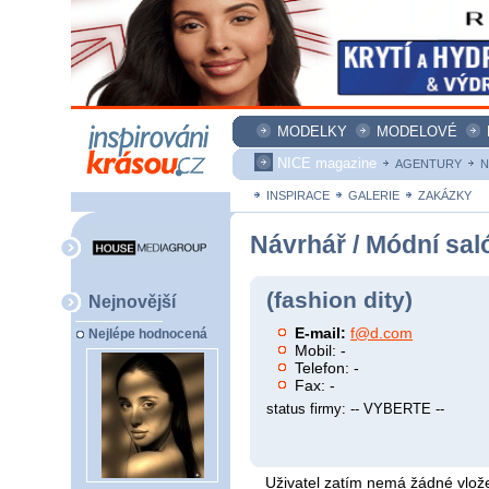
MODELKY
MODELOVÉ
NICE magazine
AGENTURY
N
INSPIRACE
GALERIE
ZAKÁZKY
Návrhář / Módní sal
(fashion dity)
Nejnovější
E-mail:
f@d.com
Nejlépe hodnocená
Mobil: -
Telefon: -
Fax: -
status firmy: -- VYBERTE --
Uživatel zatím nemá žádné vlože