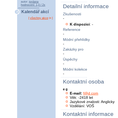
autor:
jordana
hodnocení: 1,0 / 2x
Detailní informace
Kalendář akcí
Zkušenosti
-
[
všechny akce
]
K dispozici
: -
Reference
-
Módní přehlídky
-
Zakázky pro
-
Úspěchy
-
Módní kolekce
-
Kontaktní osoba
e g
E-mail:
f@d.com
Věk: -2418 let
Jazykové znalosti: Anglicky
Vzdělání: VOŠ
Kontaktní informace