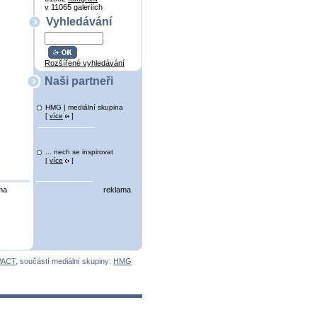
v 11065 galeriích
Vyhledávání
Rozšířené vyhledávání
Naši partneři
HMG | mediální skupina
[
více
]
... nech se inspirovat
[
více
]
ma
reklama
PACT
, součástí mediální skupiny:
HMG