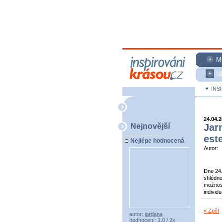
M
N
INS
24.04.
Nejnovější
Jar
est
Nejlépe hodnocená
Autor:
Dne 24.
shlédno
možnost
individ
« Zpět
autor:
jordana
hodnocení: 1,0 / 2x