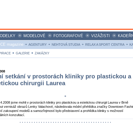
ODELKY
MODELOVÉ
FOTOGRAFOVÉ
VIZÁŽISTI
KADEŘN
ICE magazine
AGENTURY
NEHTOVÁ STUDIA
RELAX A SPORT CENTRA
K
PIRACE
GALERIE
ZAKÁZKY
2008
ní setkání v prostorách kliniky pro plastickou a
etickou chirurgii Laurea
4.2008 jsme mohli v prostorách kliniky pro plastickou a estetickou chirurgii Laurea v Brně
ut vernisáž obrazů Lenky Valachové, následovala módní přehlídka značky Downtown Fashi
í zakoupení modelů a samozřejmostí bylo představení a prohlídka kliniky s možností
uálních konzultací.