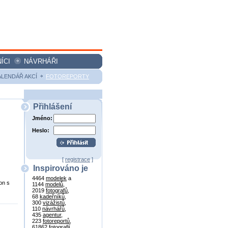
ÍCI
NÁVRHÁŘI
ALENDÁŘ AKCÍ
FOTOREPORTY
Přihlášení
Jméno:
Heslo:
[
registrace
]
Inspirováno je
4464
modelek
a
on s
1144
modelů
,
2019
fotografů
,
68
kadeřníků
,
300
vizážistů
,
110
návrhářů
,
435
agentur
,
223
fotoreportů
,
61862
fotografií