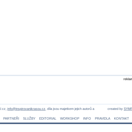
rekla
U.cz,
info@inspirovanikrasou.cz
, díla jsou majetkem jejich autorů a
created by
SYM
PARTNEŘI
SLUŽBY
EDITORIAL
WORKSHOP
INFO
PRAVIDLA
KONTAKT