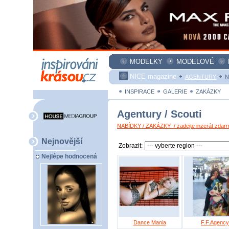
MODELKY
MODELOVÉ
NICE magazine
AGENTURY
N
INSPIRACE
GALERIE
ZAKÁZKY
Agentury / Scouti
NABÍDKY / ZAKÁZKY / zadejte inzerát zdar
Nejnovější
Zobrazit:
Nejlépe hodnocená
Dance Mania
F.F.Agency