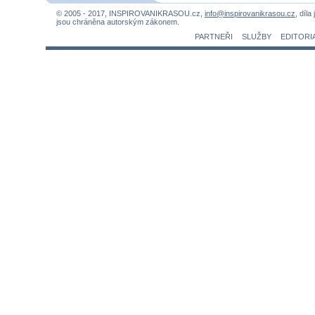
© 2005 - 2017, INSPIROVANIKRASOU.cz,
info@inspirovanikrasou.cz
, díla
jsou chráněna autorským zákonem.
PARTNEŘI
SLUŽBY
EDITORI