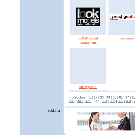
LOOK model
Jan major
managemen...
Missigirls.eu
« předchozí
|
1
|
17
|
33
|
49
|
65
|
81
|
97
|
1
289
|
305
|
321
|
337
|
353
|
369
|
385
|
401
|
reklama