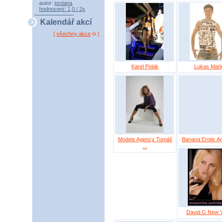
autor:
jordana
hodnocení: 1,0 / 2x
Kalendář akcí
[
všechny akce
]
Karel Polak
Lukas Mar
Models Agency Tomáš
Banana Erotic A
...
David G New 