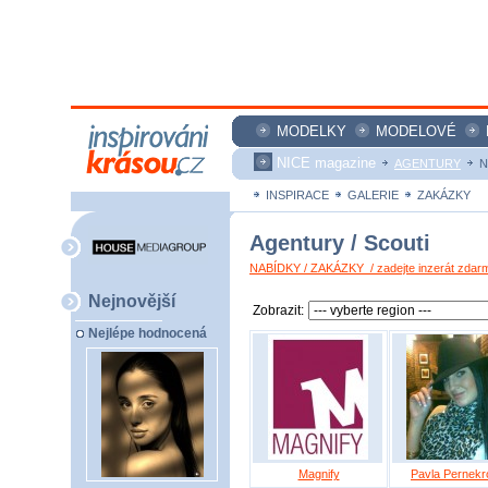
MODELKY
MODELOVÉ
NICE magazine
AGENTURY
N
INSPIRACE
GALERIE
ZAKÁZKY
Agentury / Scouti
NABÍDKY / ZAKÁZKY / zadejte inzerát zdar
Nejnovější
Zobrazit:
Nejlépe hodnocená
Magnify
Pavla Pernekr