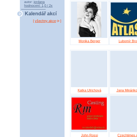
autor:
jordana
hodnocení: 1,0 / 2x
Kalendář akcí
[
všechny akce
]
Monika Berger
Lubomír Bro
Katka Ulrichová
Jana Minárik
John Rossi
Czechtimes.