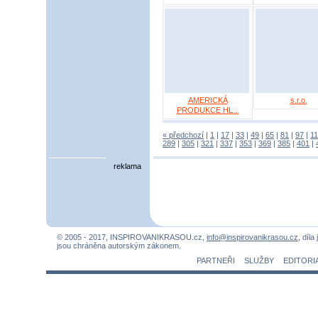
AMERICKÁ
s.r.o.
PRODUKCE HL...
« předchozí
|
1
|
17
|
33
|
49
|
65
|
81
|
97
|
1
289
|
305
|
321
|
337
|
353
|
369
|
385
|
401
|
reklama
© 2005 - 2017, INSPIROVANIKRASOU.cz,
info@inspirovanikrasou.cz
, díla
jsou chráněna autorským zákonem.
PARTNEŘI
SLUŽBY
EDITORI