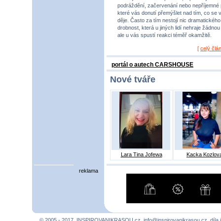
podráždění, začervenání nebo nepříjemné 
které vás donutí přemýšlet nad tím, co se 
děje. Často za tím nestojí nic dramatického,
drobnost, která u jiných lidí nehraje žádnou r
ale u vás spustí reakci téměř okamžitě.
[
celý člá
portál o autech CARSHOUSE
Nové tváře
Lara Tina Jofewa
Kacka Kozlov
reklama
© 2005 - 2017, INSPIROVANIKRASOU.cz,
info@inspirovanikrasou.cz
, díla