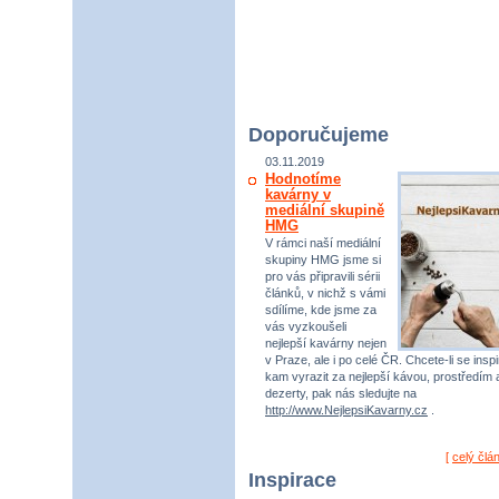
Doporučujeme
03.11.2019
Hodnotíme
kavárny v
mediální skupině
HMG
V rámci naší mediální
skupiny HMG jsme si
pro vás připravili sérii
článků, v nichž s vámi
sdílíme, kde jsme za
vás vyzkoušeli
nejlepší kavárny nejen
v Praze, ale i po celé ČR. Chcete-li se inspi
kam vyrazit za nejlepší kávou, prostředím 
dezerty, pak nás sledujte na
http://www.NejlepsiKavarny.cz
.
[
celý člá
Inspirace