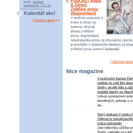
PODCAST Krása
autor:
jordana
& Zdraví:
hodnocení: 1,0 / 2x
Zvětšení prsou
Kalendář akcí
(Augmentace)
V dnešním podcastu o
[
všechny akce
]
kráse a zdraví se
budeme věnovat
tématu zvětšení
prsou. Augmentace
neboli plastika prsou, je chirurgický zákrok,
je prováděn z estetického hlediska za úče
zvětšení prsou pomocí implantátů.
[
všechny novi
Nice magazine
V pražském Kampa Par
najdete po celé léto dok
drinky, skvělé jídlo a záž
podobě plavby na Vltavě
Léto je synonymem práz
dovolených, pohody u v
op…
Nový podcast V centru 
Objevte to nejzajímavějš
srdce metropole!
Jste milovníky užšího ce
Prahy, zajímáte se o její