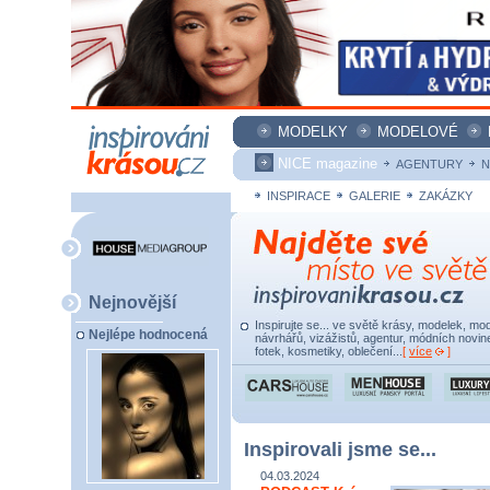
MODELKY
MODELOVÉ
NICE magazine
AGENTURY
N
INSPIRACE
GALERIE
ZAKÁZKY
Nejnovější
Inspirujte se... ve světě krásy, modelek, mod
Nejlépe hodnocená
návrhářů, vizážistů, agentur, módních novine
fotek, kosmetiky, oblečení...
[
více
]
Inspirovali jsme se...
04.03.2024