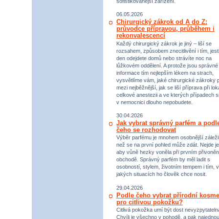
sofistikovanější zařízení.
06.05.2026
Chirurgický zákrok od A do Z:
průvodce přípravou, průběhem i
rekonvalescencí
Každý chirurgický zákrok je jiný – liší se
rozsahem, způsobem znecitlivění i tím, jestl
den odejdete domů nebo strávíte noc na
lůžkovém oddělení. A protože jsou správné
informace tím nejlepším lékem na strach,
vysvětlíme vám, jaké chirurgické zákroky p
mezi nejběžnější, jak se liší příprava při lok
celkové anestezii a ve kterých případech s
v nemocnici dlouho nepobudete.
30.04.2026
Jak vybrat správný parfém a podl
čeho se rozhodovat
Výběr parfému je mnohem osobnější záležit
než se na první pohled může zdát. Nejde je
aby vůně hezky voněla při prvním přivoněn
obchodě. Správný parfém by měl ladit s
osobností, stylem, životním tempem i tím, v
jakých situacích ho člověk chce nosit.
29.04.2026
Podle čeho vybrat přírodní kosme
pro citlivou pokožku?
Citlivá pokožka umí být dost nevyzpytateln
Chvíli je všechno v pohodě, a pak najednou