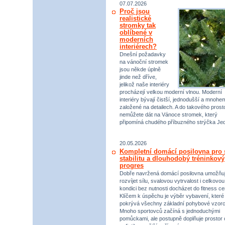
07.07.2026
Proč jsou
realistické
stromky tak
oblíbené v
moderních
interiérech?
Dnešní požadavky
na vánoční stromek
jsou někde úplně
jinde než dříve,
jelikož naše interiéry
procházejí velkou moderní vlnou. Moderní
interiéry bývají čistší, jednodušší a mnohe
založené na detailech. A do takového prost
nemůžete dát na Vánoce stromek, který
připomíná chudého příbuzného strýčka Jed
20.05.2026
Kompletní domácí posilovna pro s
stabilitu a dlouhodobý tréninkový
progres
Dobře navržená domácí posilovna umožňu
rozvíjet sílu, svalovou vytrvalost i celkovou
kondici bez nutnosti docházet do fitness ce
Klíčem k úspěchu je výběr vybavení, které
pokrývá všechny základní pohybové vzorc
Mnoho sportovců začíná s jednoduchými
pomůckami, ale postupně doplňuje prostor 