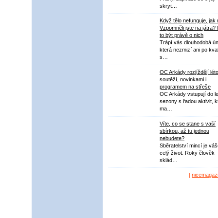
skryt…
Když tělo nefunguje, jak
Vzpomněli jste na játra?
to být právě o nich
Trápí vás dlouhodobá ú
která nezmizí ani po kval
s…
OC Arkády rozjíždějí lét
soutěží, novinkami i
programem na střeše
OC Arkády vstupují do le
sezony s řadou aktivit, k
ma…
Víte, co se stane s vaší
sbírkou, až tu jednou
nebudete?
Sběratelství mincí je vá
celý život. Roky člověk
sklád…
[
nicemagaz