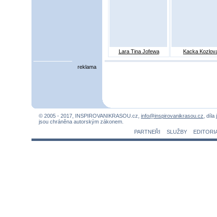
Lara Tina Jofewa
Kacka Kozlov
reklama
© 2005 - 2017, INSPIROVANIKRASOU.cz,
info@inspirovanikrasou.cz
, díla
jsou chráněna autorským zákonem.
PARTNEŘI
SLUŽBY
EDITORI