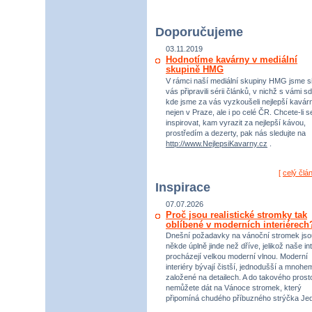
Doporučujeme
03.11.2019
Hodnotíme kavárny v mediální
skupině HMG
V rámci naší mediální skupiny HMG jsme si
vás připravili sérii článků, v nichž s vámi sd
kde jsme za vás vyzkoušeli nejlepší kavár
nejen v Praze, ale i po celé ČR. Chcete-li s
inspirovat, kam vyrazit za nejlepší kávou,
prostředím a dezerty, pak nás sledujte na
http://www.NejlepsiKavarny.cz
.
[
celý člá
Inspirace
07.07.2026
Proč jsou realistické stromky tak
oblíbené v moderních interiérech
Dnešní požadavky na vánoční stromek jso
někde úplně jinde než dříve, jelikož naše int
procházejí velkou moderní vlnou. Moderní
interiéry bývají čistší, jednodušší a mnohe
založené na detailech. A do takového prost
nemůžete dát na Vánoce stromek, který
připomíná chudého příbuzného strýčka Jed