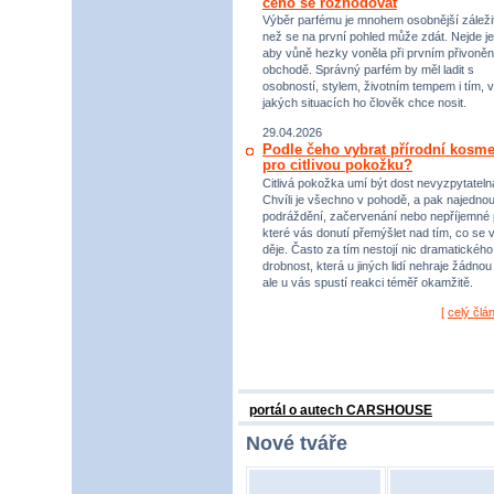
čeho se rozhodovat
Výběr parfému je mnohem osobnější záležit
než se na první pohled může zdát. Nejde je
aby vůně hezky voněla při prvním přivoněn
obchodě. Správný parfém by měl ladit s
osobností, stylem, životním tempem i tím, v
jakých situacích ho člověk chce nosit.
29.04.2026
Podle čeho vybrat přírodní kosme
pro citlivou pokožku?
Citlivá pokožka umí být dost nevyzpytateln
Chvíli je všechno v pohodě, a pak najednou
podráždění, začervenání nebo nepříjemné 
které vás donutí přemýšlet nad tím, co se 
děje. Často za tím nestojí nic dramatického,
drobnost, která u jiných lidí nehraje žádnou r
ale u vás spustí reakci téměř okamžitě.
[
celý člá
portál o autech CARSHOUSE
Nové tváře