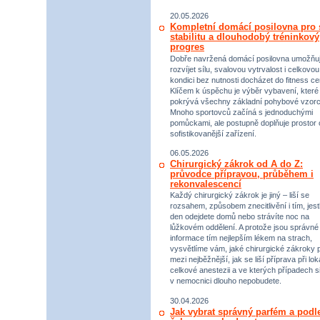
20.05.2026
Kompletní domácí posilovna pro s
stabilitu a dlouhodobý tréninkový
progres
Dobře navržená domácí posilovna umožňu
rozvíjet sílu, svalovou vytrvalost i celkovou
kondici bez nutnosti docházet do fitness ce
Klíčem k úspěchu je výběr vybavení, které
pokrývá všechny základní pohybové vzorc
Mnoho sportovců začíná s jednoduchými
pomůckami, ale postupně doplňuje prostor 
sofistikovanější zařízení.
06.05.2026
Chirurgický zákrok od A do Z:
průvodce přípravou, průběhem i
rekonvalescencí
Každý chirurgický zákrok je jiný – liší se
rozsahem, způsobem znecitlivění i tím, jestl
den odejdete domů nebo strávíte noc na
lůžkovém oddělení. A protože jsou správné
informace tím nejlepším lékem na strach,
vysvětlíme vám, jaké chirurgické zákroky p
mezi nejběžnější, jak se liší příprava při lok
celkové anestezii a ve kterých případech s
v nemocnici dlouho nepobudete.
30.04.2026
Jak vybrat správný parfém a podl