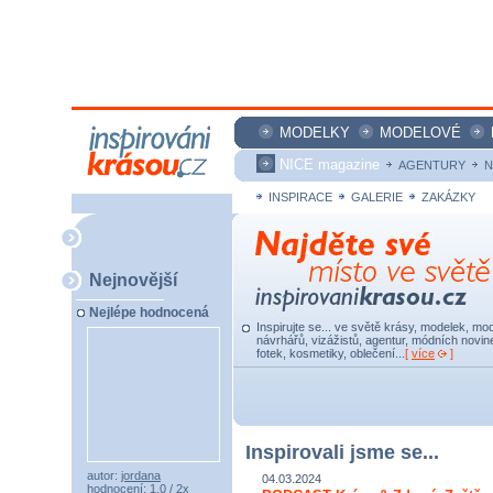
MODELKY
MODELOVÉ
NICE magazine
AGENTURY
N
INSPIRACE
GALERIE
ZAKÁZKY
Nejnovější
Nejlépe hodnocená
Inspirujte se... ve světě krásy, modelek, mod
návrhářů, vizážistů, agentur, módních novine
fotek, kosmetiky, oblečení...
[
více
]
Inspirovali jsme se...
autor:
jordana
04.03.2024
hodnocení: 1,0 / 2x