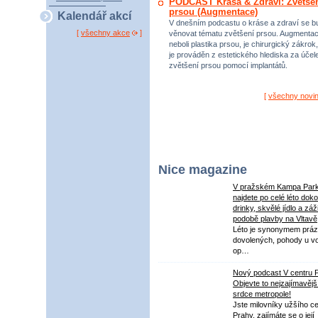
PODCAST Krása & Zdraví: Zvětše
prsou (Augmentace)
Kalendář akcí
V dnešním podcastu o kráse a zdraví se 
[
všechny akce
]
věnovat tématu zvětšení prsou. Augmenta
neboli plastika prsou, je chirurgický zákrok,
je prováděn z estetického hlediska za úče
zvětšení prsou pomocí implantátů.
[
všechny novi
Nice magazine
V pražském Kampa Par
najdete po celé léto dok
drinky, skvělé jídlo a záž
podobě plavby na Vltavě
Léto je synonymem práz
dovolených, pohody u v
op…
Nový podcast V centru 
Objevte to nejzajímavějš
srdce metropole!
Jste milovníky užšího ce
Prahy, zajímáte se o její