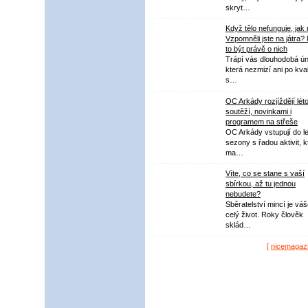
skryt…
Když tělo nefunguje, jak
Vzpomněli jste na játra?
to být právě o nich
Trápí vás dlouhodobá ú
která nezmizí ani po kval
s…
OC Arkády rozjíždějí lét
soutěží, novinkami i
programem na střeše
OC Arkády vstupují do le
sezony s řadou aktivit, k
ma…
Víte, co se stane s vaší
sbírkou, až tu jednou
nebudete?
Sběratelství mincí je vá
celý život. Roky člověk
sklád…
[
nicemagaz