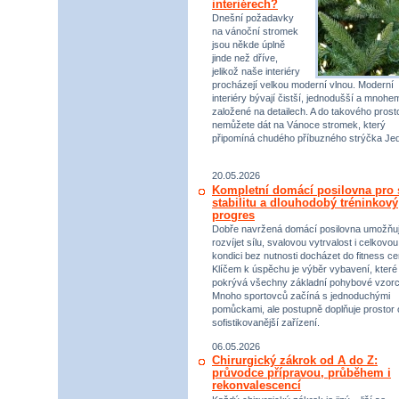
interiérech?
Dnešní požadavky
na vánoční stromek
jsou někde úplně
jinde než dříve,
jelikož naše interiéry
procházejí velkou moderní vlnou. Moderní
interiéry bývají čistší, jednodušší a mnohe
založené na detailech. A do takového prost
nemůžete dát na Vánoce stromek, který
připomíná chudého příbuzného strýčka Jed
20.05.2026
Kompletní domácí posilovna pro s
stabilitu a dlouhodobý tréninkový
progres
Dobře navržená domácí posilovna umožňu
rozvíjet sílu, svalovou vytrvalost i celkovou
kondici bez nutnosti docházet do fitness ce
Klíčem k úspěchu je výběr vybavení, které
pokrývá všechny základní pohybové vzorc
Mnoho sportovců začíná s jednoduchými
pomůckami, ale postupně doplňuje prostor 
sofistikovanější zařízení.
06.05.2026
Chirurgický zákrok od A do Z:
průvodce přípravou, průběhem i
rekonvalescencí