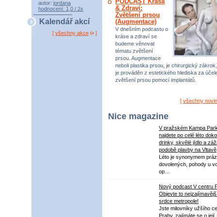
PODCAST Krása
autor:
jordana
& Zdraví:
hodnocení: 1,0 / 2x
Zvětšení prsou
Kalendář akcí
(Augmentace)
V dnešním podcastu o
[
všechny akce
]
kráse a zdraví se
budeme věnovat
tématu zvětšení
prsou. Augmentace
neboli plastika prsou, je chirurgický zákrok,
je prováděn z estetického hlediska za úče
zvětšení prsou pomocí implantátů.
[
všechny novi
Nice magazine
V pražském Kampa Par
najdete po celé léto dok
drinky, skvělé jídlo a záž
podobě plavby na Vltavě
Léto je synonymem práz
dovolených, pohody u v
op…
Nový podcast V centru 
Objevte to nejzajímavějš
srdce metropole!
Jste milovníky užšího ce
Prahy, zajímáte se o její