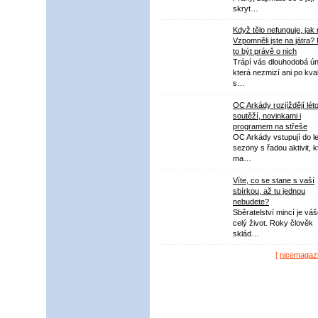
skryt…
Když tělo nefunguje, jak
Vzpomněli jste na játra?
to být právě o nich
Trápí vás dlouhodobá ú
která nezmizí ani po kval
s…
OC Arkády rozjíždějí lét
soutěží, novinkami i
programem na střeše
OC Arkády vstupují do le
sezony s řadou aktivit, k
ma…
Víte, co se stane s vaší
sbírkou, až tu jednou
nebudete?
Sběratelství mincí je vá
celý život. Roky člověk
sklád…
[
nicemagaz