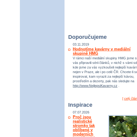
Doporučujeme
03.11.2019
Hodnotíme kavárny v mediální
skupině HMG
V rámci naší mediální skupiny HMG jsme si
vás připravili sérii článků, v nichž s vámi sd
kde jsme za vás vyzkoušeli nejlepší kavár
nejen v Praze, ale i po celé ČR. Chcete-li s
inspirovat, kam vyrazit za nejlepší kávou,
prostředím a dezerty, pak nás sledujte na
http://www.NejlepsiKavarny.cz
.
[
celý člá
Inspirace
07.07.2026
Proč jsou
realistické
stromky tak
oblíbené v
moderních