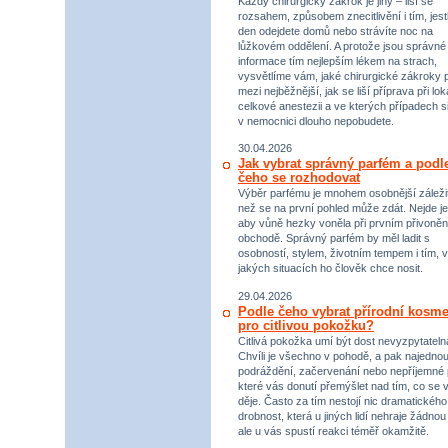
Každý chirurgický zákrok je jiný – liší se
rozsahem, způsobem znecitlivění i tím, jestl
den odejdete domů nebo strávíte noc na
lůžkovém oddělení. A protože jsou správné
informace tím nejlepším lékem na strach,
vysvětlíme vám, jaké chirurgické zákroky p
mezi nejběžnější, jak se liší příprava při lok
celkové anestezii a ve kterých případech s
v nemocnici dlouho nepobudete.
30.04.2026
Jak vybrat správný parfém a podl
čeho se rozhodovat
Výběr parfému je mnohem osobnější záležit
než se na první pohled může zdát. Nejde je
aby vůně hezky voněla při prvním přivoněn
obchodě. Správný parfém by měl ladit s
osobností, stylem, životním tempem i tím, v
jakých situacích ho člověk chce nosit.
29.04.2026
Podle čeho vybrat přírodní kosme
pro citlivou pokožku?
Citlivá pokožka umí být dost nevyzpytateln
Chvíli je všechno v pohodě, a pak najednou
podráždění, začervenání nebo nepříjemné 
které vás donutí přemýšlet nad tím, co se 
děje. Často za tím nestojí nic dramatického,
drobnost, která u jiných lidí nehraje žádnou r
ale u vás spustí reakci téměř okamžitě.