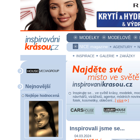
MODELKY
MODELOVÉ
NICE magazine
AGENTURY
N
INSPIRACE
GALERIE
ZAKÁZKY
Nejnovější
Inspirujte se... ve světě krásy, modelek, mod
Nejlépe hodnocená
návrhářů, vizážistů, agentur, módních novine
fotek, kosmetiky, oblečení...
[
více
]
Inspirovali jsme se...
04.03.2024