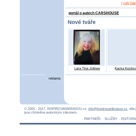
[
celý člá
portál o autech CARSHOUSE
Nové tváře
Lara Tina Jofewa
Kacka Kozlov
reklama
© 2005 - 2017, INSPIROVANIKRASOU.cz,
info@inspirovanikrasou.cz
, díla
jsou chráněna autorským zákonem.
PARTNEŘI
SLUŽBY
EDITORI