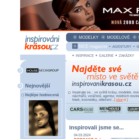
MODELKY
MODELOVÉ
NICE magazine
AGENTURY
N
INSPIRACE
GALERIE
ZAKÁZKY
Nejnovější
Inspirujte se... ve světě krásy, modelek, mod
Nejlépe hodnocená
návrhářů, vizážistů, agentur, módních novine
fotek, kosmetiky, oblečení...
[
více
]
Inspirovali jsme se...
04.03.2024