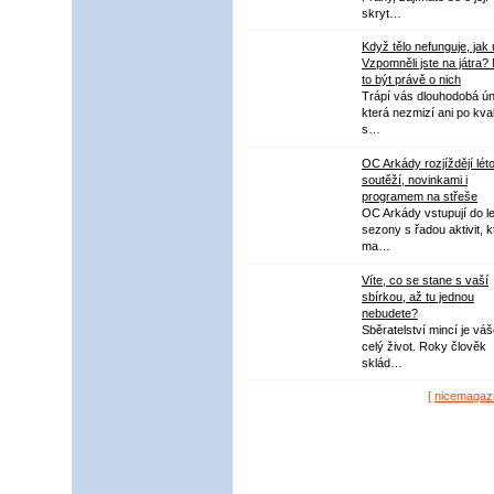
skryt…
Když tělo nefunguje, jak
Vzpomněli jste na játra?
to být právě o nich
Trápí vás dlouhodobá ú
která nezmizí ani po kval
s…
OC Arkády rozjíždějí lét
soutěží, novinkami i
programem na střeše
OC Arkády vstupují do le
sezony s řadou aktivit, k
ma…
Víte, co se stane s vaší
sbírkou, až tu jednou
nebudete?
Sběratelství mincí je vá
celý život. Roky člověk
sklád…
[
nicemagaz