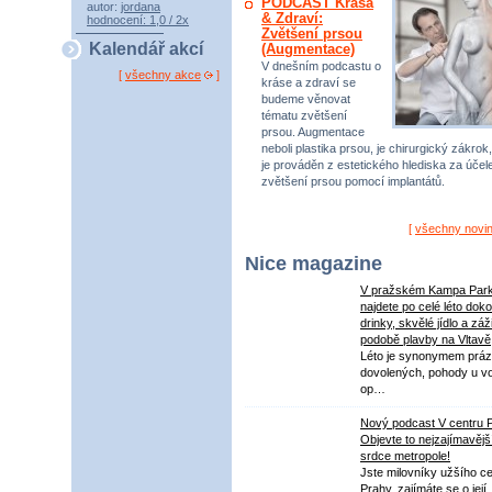
PODCAST Krása
autor:
jordana
& Zdraví:
hodnocení: 1,0 / 2x
Zvětšení prsou
Kalendář akcí
(Augmentace)
V dnešním podcastu o
[
všechny akce
]
kráse a zdraví se
budeme věnovat
tématu zvětšení
prsou. Augmentace
neboli plastika prsou, je chirurgický zákrok,
je prováděn z estetického hlediska za úče
zvětšení prsou pomocí implantátů.
[
všechny novi
Nice magazine
V pražském Kampa Par
najdete po celé léto dok
drinky, skvělé jídlo a záž
podobě plavby na Vltavě
Léto je synonymem práz
dovolených, pohody u v
op…
Nový podcast V centru 
Objevte to nejzajímavějš
srdce metropole!
Jste milovníky užšího ce
Prahy, zajímáte se o její