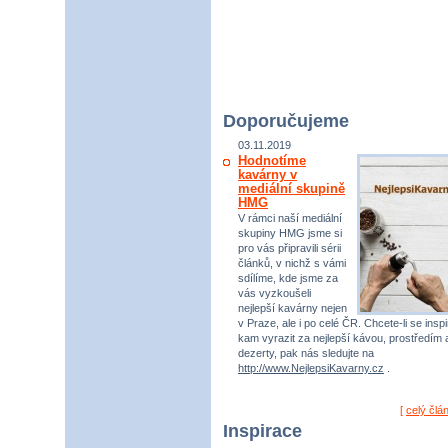
Doporučujeme
03.11.2019
Hodnotíme
kavárny v
mediální skupině
HMG
V rámci naší mediální
skupiny HMG jsme si
pro vás připravili sérii
článků, v nichž s vámi
sdílíme, kde jsme za
vás vyzkoušeli
nejlepší kavárny nejen
v Praze, ale i po celé ČR. Chcete-li se inspi
kam vyrazit za nejlepší kávou, prostředím 
dezerty, pak nás sledujte na
http://www.NejlepsiKavarny.cz
.
[
celý člá
Inspirace