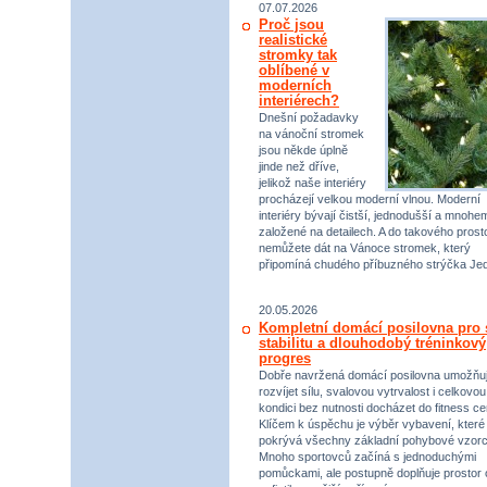
07.07.2026
Proč jsou
realistické
stromky tak
oblíbené v
moderních
interiérech?
Dnešní požadavky
na vánoční stromek
jsou někde úplně
jinde než dříve,
jelikož naše interiéry
procházejí velkou moderní vlnou. Moderní
interiéry bývají čistší, jednodušší a mnohe
založené na detailech. A do takového prost
nemůžete dát na Vánoce stromek, který
připomíná chudého příbuzného strýčka Jed
20.05.2026
Kompletní domácí posilovna pro s
stabilitu a dlouhodobý tréninkový
progres
Dobře navržená domácí posilovna umožňu
rozvíjet sílu, svalovou vytrvalost i celkovou
kondici bez nutnosti docházet do fitness ce
Klíčem k úspěchu je výběr vybavení, které
pokrývá všechny základní pohybové vzorc
Mnoho sportovců začíná s jednoduchými
pomůckami, ale postupně doplňuje prostor 