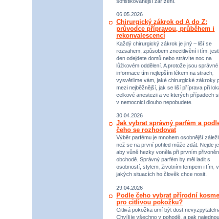
sofistikovanější zařízení.
06.05.2026
Chirurgický zákrok od A do Z:
průvodce přípravou, průběhem i
rekonvalescencí
Každý chirurgický zákrok je jiný – liší se
rozsahem, způsobem znecitlivění i tím, jestl
den odejdete domů nebo strávíte noc na
lůžkovém oddělení. A protože jsou správné
informace tím nejlepším lékem na strach,
vysvětlíme vám, jaké chirurgické zákroky p
mezi nejběžnější, jak se liší příprava při lok
celkové anestezii a ve kterých případech s
v nemocnici dlouho nepobudete.
30.04.2026
Jak vybrat správný parfém a podl
čeho se rozhodovat
Výběr parfému je mnohem osobnější záležit
než se na první pohled může zdát. Nejde je
aby vůně hezky voněla při prvním přivoněn
obchodě. Správný parfém by měl ladit s
osobností, stylem, životním tempem i tím, v
jakých situacích ho člověk chce nosit.
29.04.2026
Podle čeho vybrat přírodní kosme
pro citlivou pokožku?
Citlivá pokožka umí být dost nevyzpytateln
Chvíli je všechno v pohodě, a pak najednou