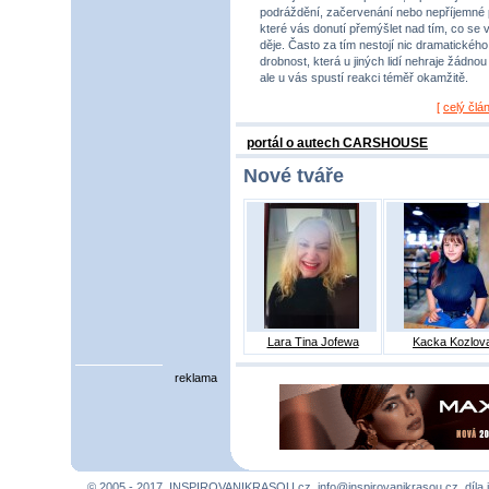
podráždění, začervenání nebo nepříjemné 
které vás donutí přemýšlet nad tím, co se 
děje. Často za tím nestojí nic dramatického,
drobnost, která u jiných lidí nehraje žádnou r
ale u vás spustí reakci téměř okamžitě.
[
celý člá
portál o autech CARSHOUSE
Nové tváře
Lara Tina Jofewa
Kacka Kozlov
reklama
© 2005 - 2017, INSPIROVANIKRASOU.cz,
info@inspirovanikrasou.cz
, díla