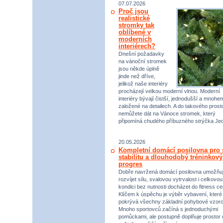
07.07.2026
Proč jsou
realistické
stromky tak
oblíbené v
moderních
interiérech?
Dnešní požadavky
na vánoční stromek
jsou někde úplně
jinde než dříve,
jelikož naše interiéry
procházejí velkou moderní vlnou. Moderní
interiéry bývají čistší, jednodušší a mnohe
založené na detailech. A do takového prost
nemůžete dát na Vánoce stromek, který
připomíná chudého příbuzného strýčka Jed
20.05.2026
Kompletní domácí posilovna pro s
stabilitu a dlouhodobý tréninkový
progres
Dobře navržená domácí posilovna umožňu
rozvíjet sílu, svalovou vytrvalost i celkovou
kondici bez nutnosti docházet do fitness ce
Klíčem k úspěchu je výběr vybavení, které
pokrývá všechny základní pohybové vzorc
Mnoho sportovců začíná s jednoduchými
pomůckami, ale postupně doplňuje prostor 