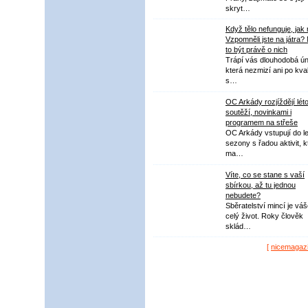
skryt…
Když tělo nefunguje, jak
Vzpomněli jste na játra?
to být právě o nich
Trápí vás dlouhodobá ú
která nezmizí ani po kval
s…
OC Arkády rozjíždějí lét
soutěží, novinkami i
programem na střeše
OC Arkády vstupují do le
sezony s řadou aktivit, k
ma…
Víte, co se stane s vaší
sbírkou, až tu jednou
nebudete?
Sběratelství mincí je vá
celý život. Roky člověk
sklád…
[
nicemagaz