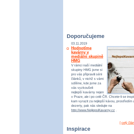
Doporučujeme
03.11.2019
Hodnotíme
kavárny v
mediální skupině
HMG
V rámci naší mediální
skupiny HMG jsme si
pro vás připravili sérii
článků, v nichž s vámi
sdílíme, kde jsme za
vás vyzkoušeli
nejlepší kavárny nejen
v Praze, ale i po celé ČR. Chcete-li se inspi
kam vyrazit za nejlepší kávou, prostředím 
dezerty, pak nás sledujte na
http://www.NejlepsiKavarny.cz
.
[
celý člá
Inspirace