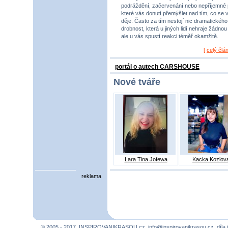
podráždění, začervenání nebo nepříjemné 
které vás donutí přemýšlet nad tím, co se 
děje. Často za tím nestojí nic dramatického,
drobnost, která u jiných lidí nehraje žádnou r
ale u vás spustí reakci téměř okamžitě.
[
celý člá
portál o autech CARSHOUSE
Nové tváře
Lara Tina Jofewa
Kacka Kozlov
reklama
© 2005 - 2017, INSPIROVANIKRASOU.cz,
info@inspirovanikrasou.cz
, díla