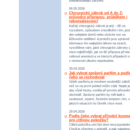
sofistikovanější zařízení.
06.05.2026
Chirurgický zákrok od A do Z:
průvodce přípravou, průběhem i
rekonvalescencí
Každý chirurgický zákrok je jiný – liší se
rozsahem, způsobem znecitlivění i tím, jestl
den odejdete domů nebo strávíte noc na
lůžkovém oddělení. A protože jsou správné
informace tím nejlepším lékem na strach,
vysvětlíme vám, jaké chirurgické zákroky p
mezi nejběžnější, jak se liší příprava při lok
celkové anestezii a ve kterých případech s
v nemocnici dlouho nepobudete.
30.04.2026
Jak vybrat správný parfém a podl
čeho se rozhodovat
Výběr parfému je mnohem osobnější záležit
než se na první pohled může zdát. Nejde je
aby vůně hezky voněla při prvním přivoněn
obchodě. Správný parfém by měl ladit s
osobností, stylem, životním tempem i tím, v
jakých situacích ho člověk chce nosit.
29.04.2026
Podle čeho vybrat přírodní kosme
pro citlivou pokožku?
Citlivá pokožka umí být dost nevyzpytateln
Chvíli je všechno v pohodě, a pak najednou