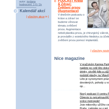
PODCAST Krása
autor:
jordana
& Zdraví:
hodnocení: 1,0 / 2x
Zvětšení prsou
Kalendář akcí
(Augmentace)
V dnešním podcastu o
[
všechny akce
]
kráse a zdraví se
budeme věnovat
tématu zvětšení
prsou. Augmentace
neboli plastika prsou, je chirurgický zákrok,
je prováděn z estetického hlediska za úče
zvětšení prsou pomocí implantátů.
[
všechny novi
Nice magazine
V pražském Kampa Par
najdete po celé léto dok
drinky, skvělé jídlo a záž
podobě plavby na Vltavě
Léto je synonymem práz
dovolených, pohody u v
op…
Nový podcast V centru 
Objevte to nejzajímavějš
srdce metropole!
Jste milovníky užšího ce
Prahy, zajímáte se o její