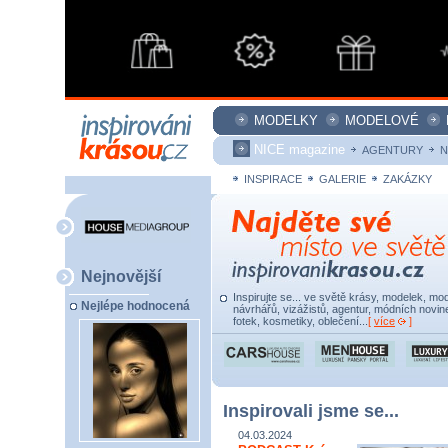
MODELKY
MODELOVÉ
NICE magazine
AGENTURY
N
INSPIRACE
GALERIE
ZAKÁZKY
Nejnovější
Inspirujte se... ve světě krásy, modelek, mod
Nejlépe hodnocená
návrhářů, vizážistů, agentur, módních novine
fotek, kosmetiky, oblečení...
[
více
]
Inspirovali jsme se...
04.03.2024