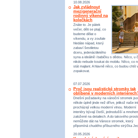
10.08.2026
Jak zvládnout
mezigenerační
rodinný víkend na
kolečkách
Znáte to. Je pátek
večer, děti se ptají, co
budeme dělat o
víkendu, a vy zoufale
hledáte nápad, který
zabaví šestiletou
dceru, jedenáctiletého
syna a ideálně i babičku s dědou. Něco, u 
nikdo nebude koukat do mobilu. Něco, co 
stát majlant. A hlavně něco, co budou chtít 
zopakovat.
07.07.2026
Proč jsou realistické stromky tak
oblíbené v moderních interiérech
Dnešní požadavky na vánoční stromek jso
někde úplně jinde než dříve, jelikož naše int
procházejí velkou moderní vlnou. Moderní
interiéry bývají čistší, jednodušší a mnohe
založené na detailech. A do takového prost
nemůžete dát na Vánoce stromek, který
připomíná chudého příbuzného strýčka Jed
20.05.2026