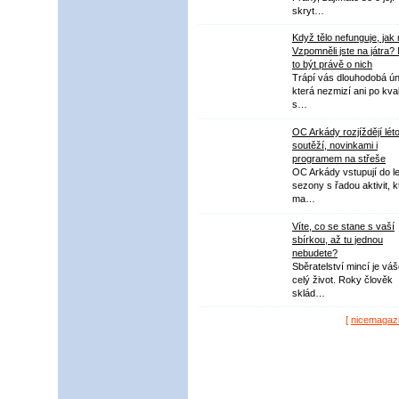
skryt…
Když tělo nefunguje, jak
Vzpomněli jste na játra?
to být právě o nich
Trápí vás dlouhodobá ú
která nezmizí ani po kval
s…
OC Arkády rozjíždějí lét
soutěží, novinkami i
programem na střeše
OC Arkády vstupují do le
sezony s řadou aktivit, k
ma…
Víte, co se stane s vaší
sbírkou, až tu jednou
nebudete?
Sběratelství mincí je vá
celý život. Roky člověk
sklád…
[
nicemagaz