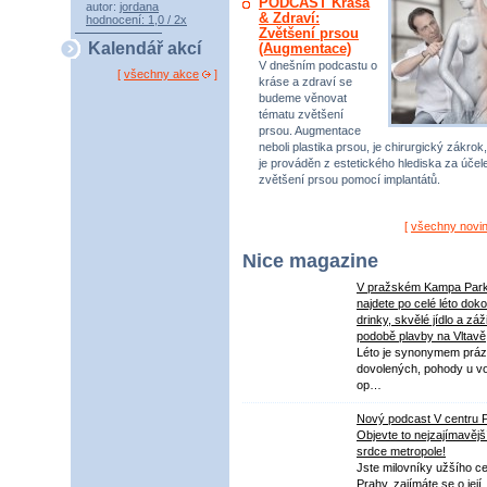
PODCAST Krása
autor:
jordana
& Zdraví:
hodnocení: 1,0 / 2x
Zvětšení prsou
Kalendář akcí
(Augmentace)
V dnešním podcastu o
[
všechny akce
]
kráse a zdraví se
budeme věnovat
tématu zvětšení
prsou. Augmentace
neboli plastika prsou, je chirurgický zákrok,
je prováděn z estetického hlediska za úče
zvětšení prsou pomocí implantátů.
[
všechny novi
Nice magazine
V pražském Kampa Par
najdete po celé léto dok
drinky, skvělé jídlo a záž
podobě plavby na Vltavě
Léto je synonymem práz
dovolených, pohody u v
op…
Nový podcast V centru 
Objevte to nejzajímavějš
srdce metropole!
Jste milovníky užšího ce
Prahy, zajímáte se o její