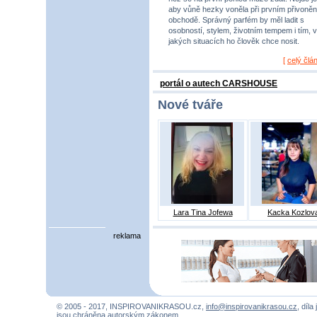
aby vůně hezky voněla při prvním přivoněn
obchodě. Správný parfém by měl ladit s
osobností, stylem, životním tempem i tím, v
jakých situacích ho člověk chce nosit.
[
celý člá
portál o autech CARSHOUSE
Nové tváře
Lara Tina Jofewa
Kacka Kozlov
reklama
© 2005 - 2017, INSPIROVANIKRASOU.cz,
info@inspirovanikrasou.cz
, díla
jsou chráněna autorským zákonem.