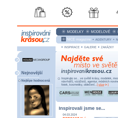
MODELKY
MODELOVÉ
NICE magazine
AGENTURY
N
INSPIRACE
GALERIE
ZAKÁZKY
Nejnovější
Inspirujte se... ve světě krásy, modelek, mod
Nejlépe hodnocená
návrhářů, vizážistů, agentur, módních novine
fotek, kosmetiky, oblečení...
[
více
]
Inspirovali jsme se...
04.03.2024