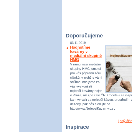
Doporučujeme
03.11.2019
Hodnotíme
kavárny v
mediální skupině
HMG
V rámci naší mediální
skupiny HMG jsme si
pro vás připravili sérii
článků, v nichž s vámi
sdílíme, kde jsme za
vás vyzkoušeli
nejlepší kavárny nejen
v Praze, ale i po celé ČR. Chcete-li se inspi
kam vyrazit za nejlepší kávou, prostředím 
dezerty, pak nás sledujte na
http://www.NejlepsiKavarny.cz
.
[
celý člá
Inspirace