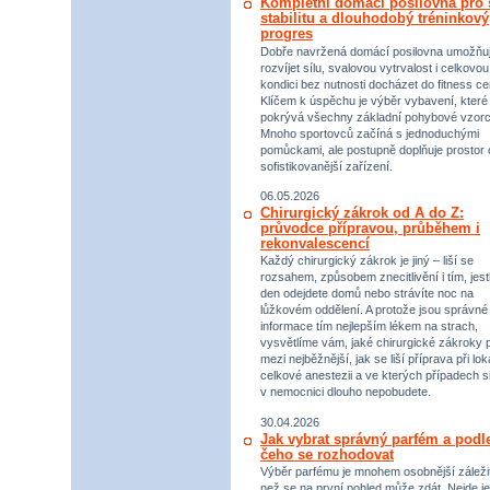
Kompletní domácí posilovna pro s
stabilitu a dlouhodobý tréninkový
progres
Dobře navržená domácí posilovna umožňu
rozvíjet sílu, svalovou vytrvalost i celkovou
kondici bez nutnosti docházet do fitness ce
Klíčem k úspěchu je výběr vybavení, které
pokrývá všechny základní pohybové vzorc
Mnoho sportovců začíná s jednoduchými
pomůckami, ale postupně doplňuje prostor 
sofistikovanější zařízení.
06.05.2026
Chirurgický zákrok od A do Z:
průvodce přípravou, průběhem i
rekonvalescencí
Každý chirurgický zákrok je jiný – liší se
rozsahem, způsobem znecitlivění i tím, jestl
den odejdete domů nebo strávíte noc na
lůžkovém oddělení. A protože jsou správné
informace tím nejlepším lékem na strach,
vysvětlíme vám, jaké chirurgické zákroky p
mezi nejběžnější, jak se liší příprava při lok
celkové anestezii a ve kterých případech s
v nemocnici dlouho nepobudete.
30.04.2026
Jak vybrat správný parfém a podl
čeho se rozhodovat
Výběr parfému je mnohem osobnější záležit
než se na první pohled může zdát. Nejde je