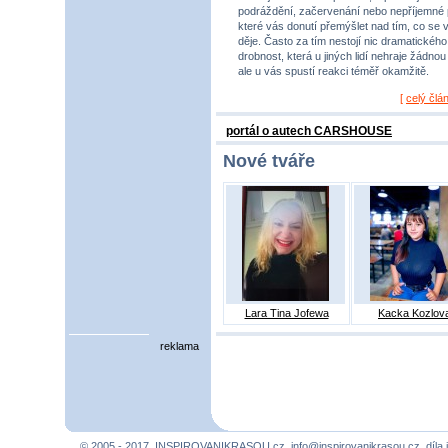
podráždění, začervenání nebo nepříjemné 
které vás donutí přemýšlet nad tím, co se 
děje. Často za tím nestojí nic dramatického,
drobnost, která u jiných lidí nehraje žádnou r
ale u vás spustí reakci téměř okamžitě.
[
celý člá
portál o autech CARSHOUSE
Nové tváře
Lara Tina Jofewa
Kacka Kozlov
reklama
© 2005 - 2017, INSPIROVANIKRASOU.cz,
info@inspirovanikrasou.cz
, díla