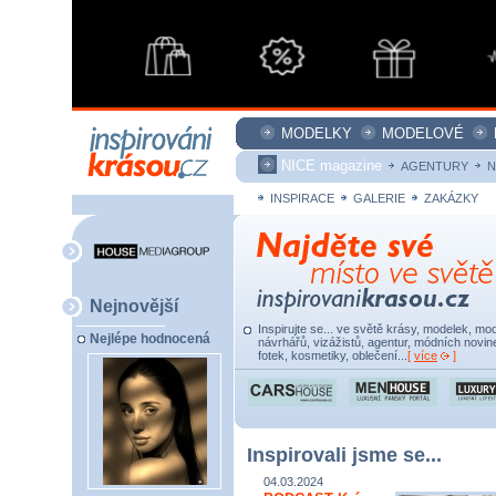
MODELKY
MODELOVÉ
NICE magazine
AGENTURY
N
INSPIRACE
GALERIE
ZAKÁZKY
Nejnovější
Inspirujte se... ve světě krásy, modelek, mod
Nejlépe hodnocená
návrhářů, vizážistů, agentur, módních novine
fotek, kosmetiky, oblečení...
[
více
]
Inspirovali jsme se...
04.03.2024