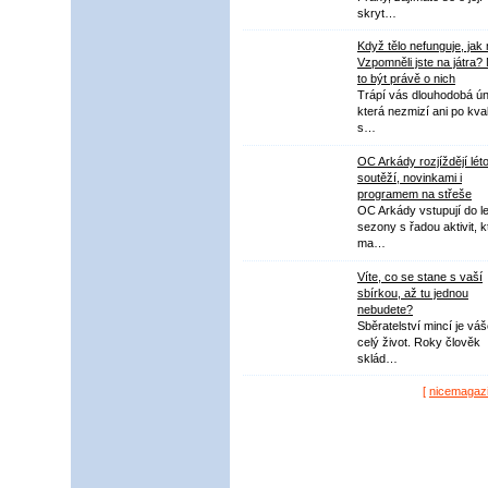
skryt…
Když tělo nefunguje, jak
Vzpomněli jste na játra?
to být právě o nich
Trápí vás dlouhodobá ú
která nezmizí ani po kval
s…
OC Arkády rozjíždějí lét
soutěží, novinkami i
programem na střeše
OC Arkády vstupují do le
sezony s řadou aktivit, k
ma…
Víte, co se stane s vaší
sbírkou, až tu jednou
nebudete?
Sběratelství mincí je vá
celý život. Roky člověk
sklád…
[
nicemagaz