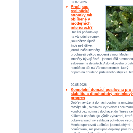
07.07.2026
Proč jsou
realistické
stromky tak
oblíbené v
moderních
interiérech?
Dnešní požadavky
na vánoční stromek
jsou někde úplně
jinde než dříve,
jelikož naše interiéry
procházejí velkou moderní vlnou. Moderní
interiéry bývají čistší, jednodušší a mnohe
založené na detailech. A do takového prost
nemůžete dát na Vánoce stromek, který
připomíná chudého příbuzného strýčka Jed
20.05.2026
Kompletní domácí posilovna pro s
stabilitu a dlouhodobý tréninkový
progres
Dobře navržená domácí posilovna umožňu
rozvíjet sílu, svalovou vytrvalost i celkovou
kondici bez nutnosti docházet do fitness ce
Klíčem k úspěchu je výběr vybavení, které
pokrývá všechny základní pohybové vzorc
Mnoho sportovců začíná s jednoduchými
pomůckami, ale postupně doplňuje prostor 