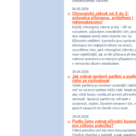
sofistikovanější zařízení.
06.05.2026
Chirurgický zákrok od A do Z:
průvodce přípravou, průběhem i
rekonvalescencí
Každý chirurgický zákrok je jiný – liší se
rozsahem, způsobem znecitlivění i tím, jestl
den odejdete domů nebo strávíte noc na
lůžkovém oddělení. A protože jsou správné
informace tím nejlepším lékem na strach,
vysvětlíme vám, jaké chirurgické zákroky p
mezi nejběžnější, jak se liší příprava při lok
celkové anestezii a ve kterých případech s
v nemocnici dlouho nepobudete.
30.04.2026
Jak vybrat správný parfém a podl
čeho se rozhodovat
Výběr parfému je mnohem osobnější záležit
než se na první pohled může zdát. Nejde je
aby vůně hezky voněla při prvním přivoněn
obchodě. Správný parfém by měl ladit s
osobností, stylem, životním tempem i tím, v
jakých situacích ho člověk chce nosit.
29.04.2026
Podle čeho vybrat přírodní kosme
pro citlivou pokožku?
Citlivá pokožka umí být dost nevyzpytateln
Chvíli je všechno v pohodě, a pak najednou