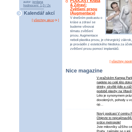
PODCAST Krása
autor:
jordana
& Zdraví:
hodnocení: 1,0 / 2x
Zvětšení prsou
Kalendář akcí
(Augmentace)
V dnešním podcastu o
[
všechny akce
]
kráse a zdraví se
budeme věnovat
tématu zvětšení
prsou. Augmentace
neboli plastika prsou, je chirurgický zákrok,
je prováděn z estetického hlediska za úče
zvětšení prsou pomocí implantátů.
[
všechny novi
Nice magazine
V pražském Kampa Par
najdete po celé léto dok
drinky, skvělé jídlo a záž
podobě plavby na Vltavě
Léto je synonymem práz
dovolených, pohody u v
op…
Nový podcast V centru 
Objevte to nejzajímavějš
srdce metropole!
Jste milovníky užšího ce
Prahy, zajímáte se o její