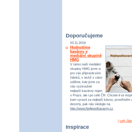
Doporučujeme
03.11.2019
Hodnotíme
kavárny v
mediální skupině
HMG
V rámci naší mediální
skupiny HMG jsme si
pro vás připravili sérii
článků, v nichž s vámi
sdílíme, kde jsme za
vás vyzkoušeli
nejlepší kavárny nejen
v Praze, ale i po celé ČR. Chcete-li se inspi
kam vyrazit za nejlepší kávou, prostředím 
dezerty, pak nás sledujte na
http://www.NejlepsiKavarny.cz
.
[
celý člá
Inspirace