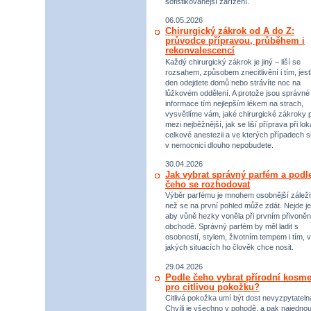
sofistikovanější zařízení.
06.05.2026
Chirurgický zákrok od A do Z:
průvodce přípravou, průběhem i
rekonvalescencí
Každý chirurgický zákrok je jiný – liší se
rozsahem, způsobem znecitlivění i tím, jestl
den odejdete domů nebo strávíte noc na
lůžkovém oddělení. A protože jsou správné
informace tím nejlepším lékem na strach,
vysvětlíme vám, jaké chirurgické zákroky p
mezi nejběžnější, jak se liší příprava při lok
celkové anestezii a ve kterých případech s
v nemocnici dlouho nepobudete.
30.04.2026
Jak vybrat správný parfém a podl
čeho se rozhodovat
Výběr parfému je mnohem osobnější záležit
než se na první pohled může zdát. Nejde je
aby vůně hezky voněla při prvním přivoněn
obchodě. Správný parfém by měl ladit s
osobností, stylem, životním tempem i tím, v
jakých situacích ho člověk chce nosit.
29.04.2026
Podle čeho vybrat přírodní kosme
pro citlivou pokožku?
Citlivá pokožka umí být dost nevyzpytateln
Chvíli je všechno v pohodě, a pak najednou