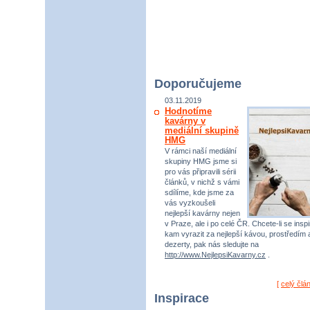
Doporučujeme
03.11.2019
Hodnotíme
kavárny v
mediální skupině
HMG
V rámci naší mediální
skupiny HMG jsme si
pro vás připravili sérii
článků, v nichž s vámi
sdílíme, kde jsme za
vás vyzkoušeli
nejlepší kavárny nejen
v Praze, ale i po celé ČR. Chcete-li se inspi
kam vyrazit za nejlepší kávou, prostředím 
dezerty, pak nás sledujte na
http://www.NejlepsiKavarny.cz
.
[
celý člá
Inspirace