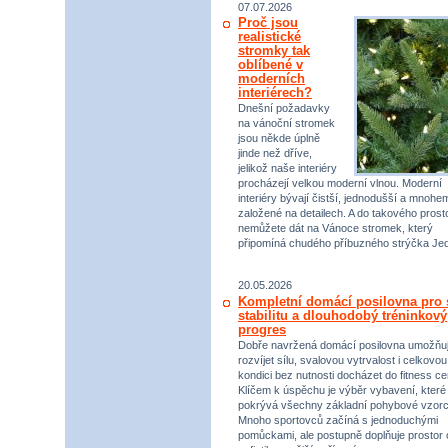
07.07.2026
Proč jsou
realistické
stromky tak
oblíbené v
moderních
interiérech?
Dnešní požadavky
na vánoční stromek
jsou někde úplně
jinde než dříve,
jelikož naše interiéry
procházejí velkou moderní vlnou. Moderní
interiéry bývají čistší, jednodušší a mnohe
založené na detailech. A do takového prost
nemůžete dát na Vánoce stromek, který
připomíná chudého příbuzného strýčka Jed
20.05.2026
Kompletní domácí posilovna pro s
stabilitu a dlouhodobý tréninkový
progres
Dobře navržená domácí posilovna umožňu
rozvíjet sílu, svalovou vytrvalost i celkovou
kondici bez nutnosti docházet do fitness ce
Klíčem k úspěchu je výběr vybavení, které
pokrývá všechny základní pohybové vzorc
Mnoho sportovců začíná s jednoduchými
pomůckami, ale postupně doplňuje prostor 