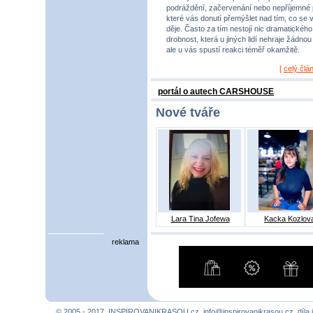
podráždění, začervenání nebo nepříjemné 
které vás donutí přemýšlet nad tím, co se 
děje. Často za tím nestojí nic dramatického,
drobnost, která u jiných lidí nehraje žádnou r
ale u vás spustí reakci téměř okamžitě.
[
celý člá
portál o autech CARSHOUSE
Nové tváře
Lara Tina Jofewa
Kacka Kozlov
reklama
© 2005 - 2017, INSPIROVANIKRASOU.cz,
info@inspirovanikrasou.cz
, díla