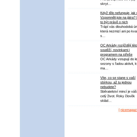
skryt…
Když tělo nefunguje, jak
Vzpomněli jste na játra?
to být právě o nich
Trápí vás dlouhodobá ú
která nezmizí ani po kval
s…
OC Arkády rozjíždějí lét
soutěží, novinkami i
programem na střeše
OC Arkády vstupují do le
sezony s řadou aktivit, k
ma…
Víte, co se stane s vaší
sbírkou, až tu jednou
nebudete?
Sběratelství mincí je vá
celý život. Roky člověk
sklád…
[
nicemagaz