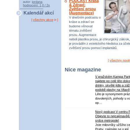
PODCAST Krása
autor:
jordana
& Zdraví:
hodnocení: 1,0 / 2x
Zvětšení prsou
Kalendář akcí
(Augmentace)
V dnešním podcastu o
[
všechny akce
]
kráse a zdraví se
budeme věnovat
tématu zvětšení
prsou. Augmentace
neboli plastika prsou, je chirurgický zákrok,
je prováděn z estetického hlediska za úče
zvětšení prsou pomocí implantátů.
[
všechny novi
Nice magazine
V pražském Kampa Par
najdete po celé léto dok
drinky, skvělé jídlo a záž
podobě plavby na Vltavě
Léto je synonymem práz
dovolených, pohody u v
op…
Nový podcast V centru 
Objevte to nejzajímavějš
srdce metropole!
Jste milovníky užšího ce
Prahy, zajímáte se o její