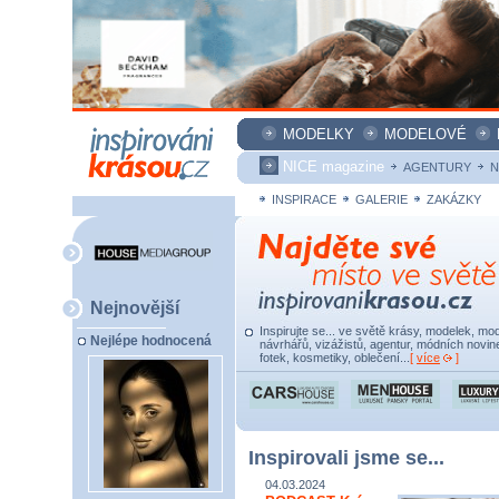
MODELKY
MODELOVÉ
NICE magazine
AGENTURY
N
INSPIRACE
GALERIE
ZAKÁZKY
Nejnovější
Inspirujte se... ve světě krásy, modelek, mod
Nejlépe hodnocená
návrhářů, vizážistů, agentur, módních novine
fotek, kosmetiky, oblečení...
[
více
]
Inspirovali jsme se...
04.03.2024