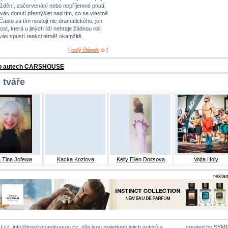
ždění, začervenání nebo nepříjemné pnutí,
 vás donutí přemýšlet nad tím, co se vlastně
 Často za tím nestojí nic dramatického, jen
st, která u jiných lidí nehraje žádnou roli,
 vás spustí reakci téměř okamžitě.
[
celý článek
]
 o autech CARSHOUSE
 tváře
 Tina Jofewa
Kacka Kozlova
Kelly Ellen Doitsova
Vojta Holy
rekla
U.cz,
info@inspirovanikrasou.cz
, díla jsou majetkem jejich autorů a
created by
SYM