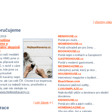
[
všechny vide
ručujeme
.2019
MENHOUSE.cz
notíme
Portál pro muže...
rny v
WOMENHOUSE.cz
ální skupině
Portál výhradně jen pro ženy…
G
BOOKHOUSE.cz
ci naší mediální
Portál nejen o knihách a časopisech
ny HMG jsme si
GASTROHOUSE.cz
s připravili sérii
Portál o moderní gastronomii...
ů, v nichž s vámi
NICEMAGAZINE.cz
me, kde jsme za
Lifestylový portál, který je nice...
yzkoušeli
HOUSEHOUSE.cz
pší kavárny nejen
Internetový magazine o bydlení...
e, ale i po celé ČR. Chcete-li se inspirovat,
BeachSwan.com
yrazit za nejlepší kávou, prostředím a
Exkluzivní plážové outfity...
ty, pak nás sledujte na
LUXUSNIPLAZE.cz
//www.NejlepsiKavarny.cz
.
Nejkrásnější pláže a destinace pro ideální
dovolenou
KIDSHOUSE.cz
[
celý článek
]
Portál pro děti a jejich rodiče...
irace
HOMEMAGAZINE.cz
Vše pro dům, byt a zahradu…