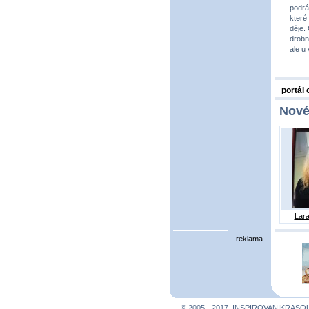
podrá
které
děje.
drobno
ale u
portál
Nové
Lara
reklama
© 2005 - 2017, INSPIROVANIKRASO