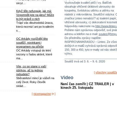
Vyzkoušejte kvalitní péči i vy. Balíček
skryt…
obsahuje vlhčené úklidové ubrousky do
koupelny, švédskou utěrku a utěrku na
Když tělo nefunguje, jak má:
nádobí z mikrovlákna. Soutěžní otázka: 
Vzpomněli jste na játra? Může
značka Linteo nenabízí? a) toaletní papír,
to být právě o nich
vlhčené ubrousky, c) dekorativní kosmeti
Trápí vás dlouhodobá únava,
Nápovědu naleznete na
http://www.linteo
která nezmizí ani po kvalitním
Pošlete nám správnou odpověď, své jmé
s…
adresu a telefon na e-mail:
soutez@hmg.
Do předmětu zprávy napište:
OC Arkády rozjíždějí léto
INSPIROVANIKRASOU – Linteo. Ze vše
soutěží, novinkami i
došlých e-mailů vyhrává správná odpově
programem na střeše
150, 300 a 450, tyto e-maily od nás obdrž
OC Arkády vstupují do letní
výhru.
sezony s řadou aktivit, které
_________________________________
ma…
Soutěž trvá od 3. 6. – 9. 6. 2020
Víte, co se stane s vaší
sbírkou, až tu jednou
[
všechny soutěž
nebudete?
Video
Sběratelství mincí je vášeň na
celý život. Roky člověk
Není čas zemřít | CZ TRAILER | v
sklád…
kinech 25. listopadu
[
nicemagazine
]