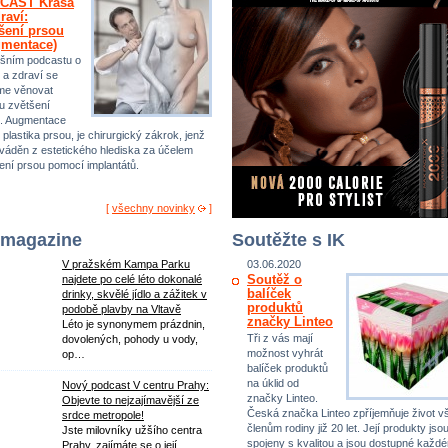
CAST Krása
raví:
šení prsou
gmentace)
šním podcastu o
 a zdraví se
me věnovat
u zvětšení
. Augmentace
 plastika prsou, je chirurgický zákrok, jenž
ováděn z estetického hlediska za účelem
ení prsou pomocí implantátů.
[
všechny novinky
]
 magazine
Soutěžte s IK
V pražském Kampa Parku
03.06.2020
Soutěž o
najdete po celé léto dokonalé
balíček
drinky, skvělé jídlo a zážitek v
produktů
podobě plavby na Vltavě
značky Linteo
Léto je synonymem prázdnin,
Tři z vás mají
dovolených, pohody u vody,
možnost vyhrát
op…
balíček produktů
na úklid od
Nový podcast V centru Prahy:
značky Linteo.
Objevte to nejzajímavější ze
Česká značka Linteo zpříjemňuje život 
srdce metropole!
členům rodiny již 20 let. Její produkty jso
Jste milovníky užšího centra
spojeny s kvalitou a jsou dostupné každ
Prahy, zajímáte se o její