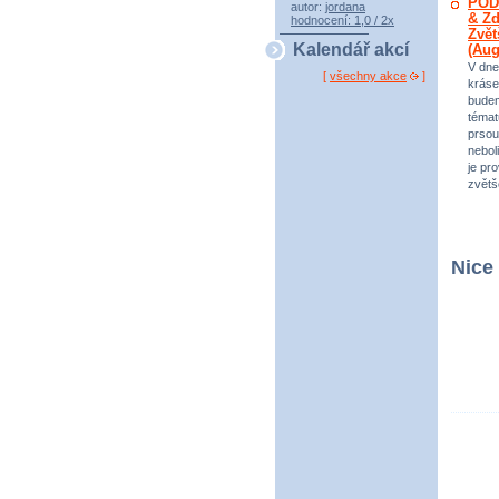
POD
autor:
jordana
& Zd
hodnocení: 1,0 / 2x
Zvět
Kalendář akcí
(Au
V dne
[
všechny akce
]
kráse
bude
témat
prsou
neboli
je pr
zvětš
Nice