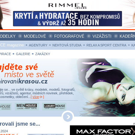
ODELKY
MODELOVÉ
FOTOGRAFOVÉ
VIZÁŽISTI
KADEŘN
ICE magazine
AGENTURY
NEHTOVÁ STUDIA
RELAX A SPORT CENTRA
K
PIRACE
GALERIE
ZAKÁZKY
ujte se... ve světě krásy, modelek, modelů, fotografů,
řů, vizážistů, agentur, módních novinek, přehlídek,
kosmetiky, oblečení...
[
více
]
rovali jsme se...
.2024