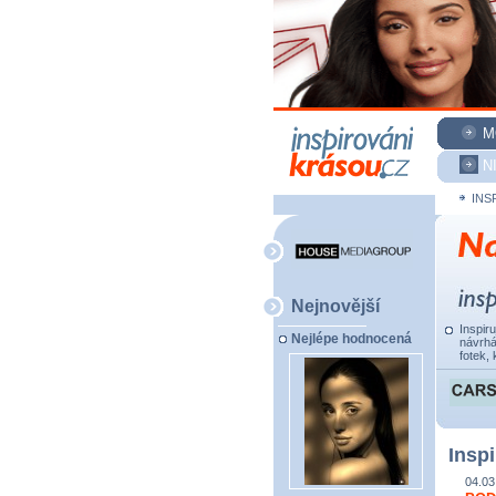
M
N
INS
Nejnovější
Inspir
Nejlépe hodnocená
návrhá
fotek, 
Inspi
04.03