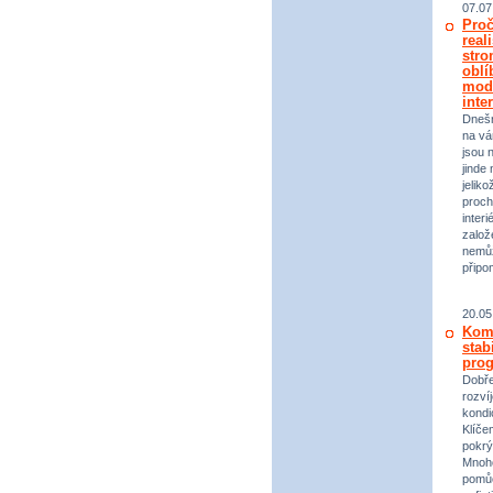
07.07
Proč
real
stro
oblí
mod
inte
Dneš
na vá
jsou 
jinde 
jeliko
proch
inter
založ
nemůž
připo
20.05
Komp
stab
prog
Dobře
rozvíj
kondi
Klíče
pokrý
Mnoho
pomůc