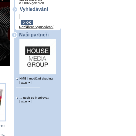
v 11065 galeriích
Vyhledávání
Rozšířené vyhledávání
Naši partneři
HMG | mediální skupina
[
více
]
... nech se inspirovat
[
více
]
všem
u
ému.