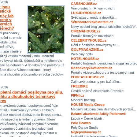
.2026
CARSHOUSE.cz
 jsou
Vše o autech... A nejen o nich.
istické
LUXURYHOUSE.cz
mky tak
Svět luxusu, módy a doplňků...
bené v
ŠéfredaktorZaVolantem.cz
erních
Nový osobní blog „motoristického novináře“.
riérech?
CINEMAHOUSE.cz
ní požadavky
Portál o filmových novinkách
noční stromek
CELEBRITYHOUSE.cz
někde úplně
Dění z českého showbyznysu...
než dříve,
GOLFMAGAZINE.cz
ž naše interiéry
Web plný golfu...
ázejí velkou moderní vlnou. Moderní
HOTELHOUSE.cz
iéry bývají čistší, jednodušší a mnohem víc
Portál o hotelech, pensionech a spa resorte
ené na detailech. A do takového prostoru už
RozhovoryZaVolantem.cz
ete dát na Vánoce stromek, který
Portál s videorozhovory z testovaných aut
míná chudého příbuzného strýčka Jedličky.
PODCASTHOUSE.cz
Zajímavé podcasty pro každého...
FREEBIKE
.2026
Česká sdílená elektrokola Freebike
letní domácí posilovna pro sílu,
PIPNI.cz
ilitu a dlouhodobý tréninkový
Moderní hosting...
res
HOUSE Media Group
 navržená domácí posilovna umožňuje
Mediální skupina plná lifestylových portálů...
et sílu, svalovou vytrvalost i celkovou
Baletní akademie Adély Pollertové
ci bez nutnosti docházet do fitness centra.
Labutí v Černé labuti...
m k úspěchu je výběr vybavení, které
Pole Heaven
vá všechny základní pohybové vzorce.
Pole Dance Studio
 sportovců začíná s jednoduchými
NejlepsiKavarny.cz
kami, ale postupně doplňuje prostor o
Nejlepší kavárny nejen v Praze…