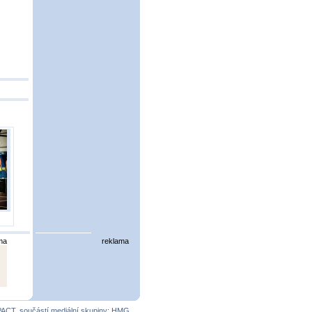
ma
reklama
PACT
, součástí mediální skupiny:
HMG