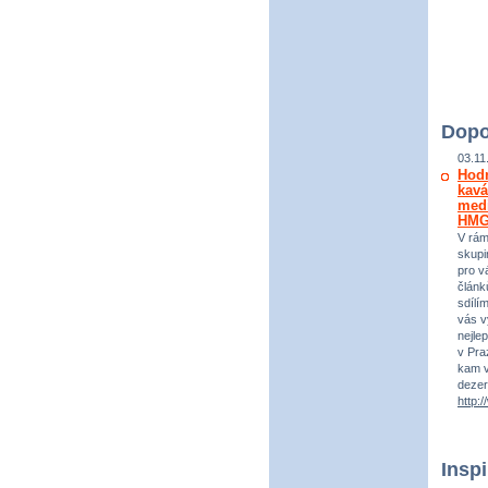
Dopo
03.11
Hod
kavá
medi
HM
V rám
skupi
pro vá
článk
sdílí
vás v
nejle
v Praz
kam v
dezer
http:
Insp