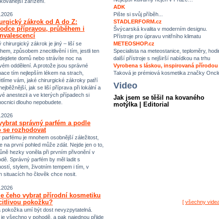
ikovanější zařízení.
ADK
Pište si svůj příběh...
.2026
urgický zákrok od A do Z:
STADLERFORM.cz
odce přípravou, průběhem i
Švýcarská kvalita v moderním designu.
nvalescencí
Přístroje pro úpravu vnitřního klimatu
chirurgický zákrok je jiný – liší se
METEOSHOP.cz
hem, způsobem znecitlivění i tím, jestli ten
Specialista na meteostanice, teploměry, hodi
dejdete domů nebo strávíte noc na
další přístroje s nejširší nabídkou na trhu
vém oddělení. A protože jsou správné
Vyrobena s láskou, inspirovaná přírodou
mace tím nejlepším lékem na strach,
Taková je prémiová kosmetika značky Oncl
tlíme vám, jaké chirurgické zákroky patří
Video
ejběžnější, jak se liší příprava při lokální a
vé anestezii a ve kterých případech si
Jak jsem se těšil na kovaného
ocnici dlouho nepobudete.
motýlka | Editorial
.2026
vybrat správný parfém a podle
 se rozhodovat
 parfému je mnohem osobnější záležitost,
e na první pohled může zdát. Nejde jen o to,
ůně hezky voněla při prvním přivonění v
dě. Správný parfém by měl ladit s
ostí, stylem, životním tempem i tím, v
h situacích ho člověk chce nosit.
.2026
e čeho vybrat přírodní kosmetiku
citlivou pokožku?
[
všechny vide
vá pokožka umí být dost nevyzpytatelná.
i je všechno v pohodě, a pak najednou přijde