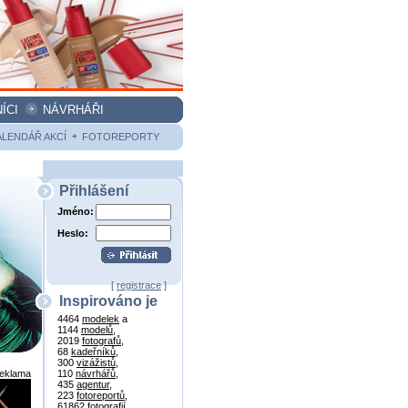
ÍCI
NÁVRHÁŘI
ALENDÁŘ AKCÍ
FOTOREPORTY
Přihlášení
Jméno:
Heslo:
[
registrace
]
Inspirováno je
4464
modelek
a
1144
modelů
,
2019
fotografů
,
68
kadeřníků
,
300
vizážistů
,
reklama
110
návrhářů
,
435
agentur
,
223
fotoreportů
,
61862
fotografií