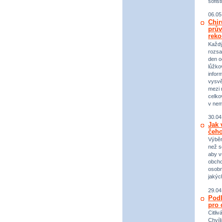
sofist
06.05
Chir
prův
reko
Každý 
rozsa
den o
lůžko
infor
vysvě
mezi n
celko
v nem
30.04
Jak 
čeho
Výběr
než s
aby v
obcho
osobn
jakýc
29.04
Podl
pro 
Citli
Chvíl