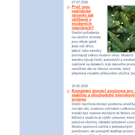
07.07.2026
Proč jsou
realistické
stromky tak
oblíbené v
moderních
interiérech?
Dnešní požadavky
na vánoční stromek
jsou někde úplně
jinde než dříve,
jelikož naše interiéry
procházejí velkou moderní vlnou. Moderní
interiéry bývají čistší, jednodušší a mnohe
založené na detailech. A do takového prost
nemůžete dát na Vánoce stromek, který
připomíná chudého příbuzného strýčka Jed
20.05.2026
Kompletní domácí posilovna pro s
stabilitu a dlouhodobý tréninkový
progres
Dobře navržená domácí posilovna umožňu
rozvíjet sílu, svalovou vytrvalost i celkovou
kondici bez nutnosti docházet do fitness ce
Klíčem k úspěchu je výběr vybavení, které
pokrývá všechny základní pohybové vzorc
Mnoho sportovců začíná s jednoduchými
pomůckami, ale postupně doplňuje prostor 