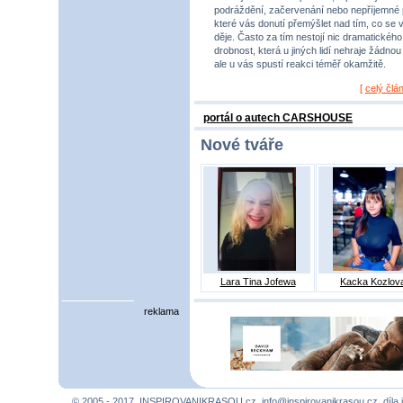
podráždění, začervenání nebo nepříjemné 
které vás donutí přemýšlet nad tím, co se 
děje. Často za tím nestojí nic dramatického,
drobnost, která u jiných lidí nehraje žádnou r
ale u vás spustí reakci téměř okamžitě.
[
celý člá
portál o autech CARSHOUSE
Nové tváře
Lara Tina Jofewa
Kacka Kozlov
reklama
© 2005 - 2017, INSPIROVANIKRASOU.cz,
info@inspirovanikrasou.cz
, díla