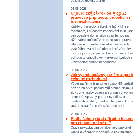
sofistikovanější zařízení.
06.05.2026
Chirurgický zákrok od A do Z:
průvodce přípravou, průběhem i
rekonvalescencí
Každý chirurgický zákrok je jiný – liší se
rozsahem, způsobem znecitlivění i tím, jestl
den odejdete domů nebo strávíte noc na
lůžkovém oddělení. A protože jsou správné
informace tím nejlepším lékem na strach,
vysvětlíme vám, jaké chirurgické zákroky p
mezi nejběžnější, jak se liší příprava při lok
celkové anestezii a ve kterých případech s
v nemocnici dlouho nepobudete.
30.04.2026
Jak vybrat správný parfém a podl
čeho se rozhodovat
Výběr parfému je mnohem osobnější záležit
než se na první pohled může zdát. Nejde je
aby vůně hezky voněla při prvním přivoněn
obchodě. Správný parfém by měl ladit s
osobností, stylem, životním tempem i tím, v
jakých situacích ho člověk chce nosit.
29.04.2026
Podle čeho vybrat přírodní kosme
pro citlivou pokožku?
Citlivá pokožka umí být dost nevyzpytateln
Chvíli je všechno v pohodě, a pak najednou