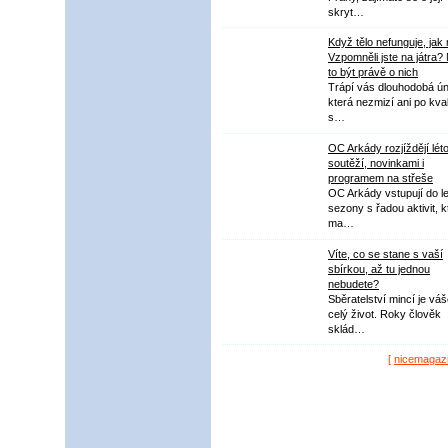
skryt…
Když tělo nefunguje, jak
Vzpomněli jste na játra?
to být právě o nich
Trápí vás dlouhodobá ú
která nezmizí ani po kval
s…
OC Arkády rozjíždějí lét
soutěží, novinkami i
programem na střeše
OC Arkády vstupují do le
sezony s řadou aktivit, k
ma…
Víte, co se stane s vaší
sbírkou, až tu jednou
nebudete?
Sběratelství mincí je vá
celý život. Roky člověk
sklád…
[
nicemagaz