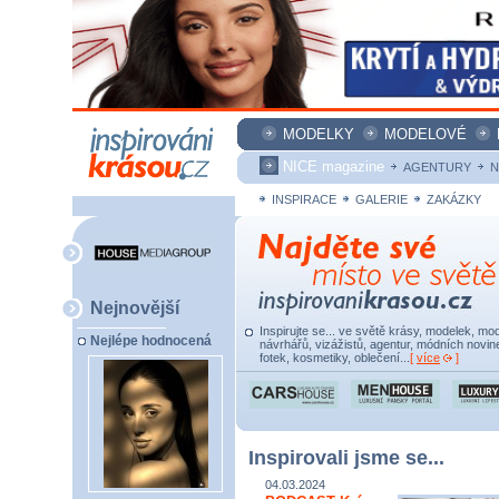
MODELKY
MODELOVÉ
NICE magazine
AGENTURY
N
INSPIRACE
GALERIE
ZAKÁZKY
Nejnovější
Inspirujte se... ve světě krásy, modelek, mod
Nejlépe hodnocená
návrhářů, vizážistů, agentur, módních novine
fotek, kosmetiky, oblečení...
[
více
]
Inspirovali jsme se...
04.03.2024