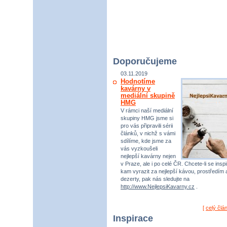
Doporučujeme
03.11.2019
Hodnotíme
kavárny v
mediální skupině
HMG
V rámci naší mediální
skupiny HMG jsme si
pro vás připravili sérii
článků, v nichž s vámi
sdílíme, kde jsme za
vás vyzkoušeli
nejlepší kavárny nejen
v Praze, ale i po celé ČR. Chcete-li se inspi
kam vyrazit za nejlepší kávou, prostředím 
dezerty, pak nás sledujte na
http://www.NejlepsiKavarny.cz
.
[
celý člá
Inspirace