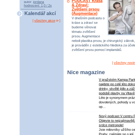
PODCAST Krása
autor:
jordana
& Zdraví:
hodnocení: 1,0 / 2x
Zvětšení prsou
Kalendář akcí
(Augmentace)
V dnešním podcastu o
[
všechny akce
]
kráse a zdraví se
budeme věnovat
tématu zvětšení
prsou. Augmentace
neboli plastika prsou, je chirurgický zákrok,
je prováděn z estetického hlediska za úče
zvětšení prsou pomocí implantátů.
[
všechny novi
Nice magazine
V pražském Kampa Par
najdete po celé léto dok
drinky, skvělé jídlo a záž
podobě plavby na Vltavě
Léto je synonymem práz
dovolených, pohody u v
op…
Nový podcast V centru 
Objevte to nejzajímavějš
srdce metropole!
Jste milovníky užšího ce
Prahy, zajímáte se o její