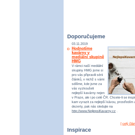
Doporučujeme
03.11.2019
Hodnotíme
kavárny v
mediální skupině
HMG
V rámci naší mediální
skupiny HMG jsme si
pro vás připravili sérii
článků, v nichž s vámi
sdílíme, kde jsme za
vás vyzkoušeli
nejlepší kavárny nejen
v Praze, ale i po celé ČR. Chcete-li se inspi
kam vyrazit za nejlepší kávou, prostředím 
dezerty, pak nás sledujte na
http://www.NejlepsiKavarny.cz
.
[
celý člá
Inspirace