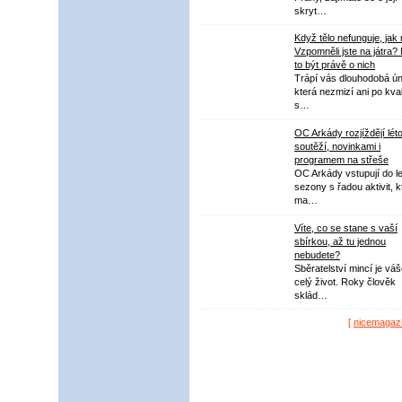
skryt…
Když tělo nefunguje, jak
Vzpomněli jste na játra?
to být právě o nich
Trápí vás dlouhodobá ú
která nezmizí ani po kval
s…
OC Arkády rozjíždějí lét
soutěží, novinkami i
programem na střeše
OC Arkády vstupují do le
sezony s řadou aktivit, k
ma…
Víte, co se stane s vaší
sbírkou, až tu jednou
nebudete?
Sběratelství mincí je vá
celý život. Roky člověk
sklád…
[
nicemagaz