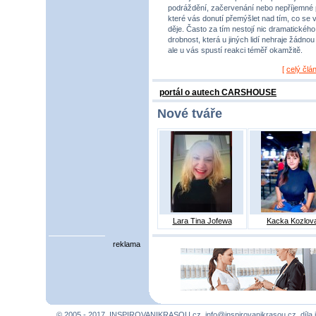
podráždění, začervenání nebo nepříjemné 
které vás donutí přemýšlet nad tím, co se 
děje. Často za tím nestojí nic dramatického,
drobnost, která u jiných lidí nehraje žádnou r
ale u vás spustí reakci téměř okamžitě.
[
celý člá
portál o autech CARSHOUSE
Nové tváře
Lara Tina Jofewa
Kacka Kozlov
reklama
© 2005 - 2017, INSPIROVANIKRASOU.cz,
info@inspirovanikrasou.cz
, díla