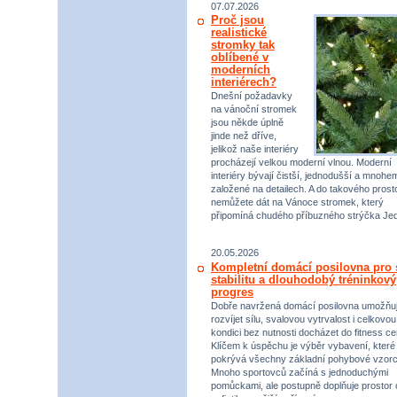
07.07.2026
Proč jsou
realistické
stromky tak
oblíbené v
moderních
interiérech?
Dnešní požadavky
na vánoční stromek
jsou někde úplně
jinde než dříve,
jelikož naše interiéry
procházejí velkou moderní vlnou. Moderní
interiéry bývají čistší, jednodušší a mnohe
založené na detailech. A do takového prost
nemůžete dát na Vánoce stromek, který
připomíná chudého příbuzného strýčka Jed
20.05.2026
Kompletní domácí posilovna pro s
stabilitu a dlouhodobý tréninkový
progres
Dobře navržená domácí posilovna umožňu
rozvíjet sílu, svalovou vytrvalost i celkovou
kondici bez nutnosti docházet do fitness ce
Klíčem k úspěchu je výběr vybavení, které
pokrývá všechny základní pohybové vzorc
Mnoho sportovců začíná s jednoduchými
pomůckami, ale postupně doplňuje prostor 