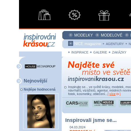
MODELKY
MODELOVÉ
NICE magazine
AGENTURY
N
INSPIRACE
GALERIE
ZAKÁZKY
Nejnovější
Inspirujte se... ve světě krásy, modelek, mod
Nejlépe hodnocená
návrhářů, vizážistů, agentur, módních novine
fotek, kosmetiky, oblečení...
[
více
]
Inspirovali jsme se...
04.03.2024