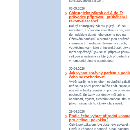
sofistikovanější zařízení.
06.05.2026
Chirurgický zákrok od A do Z:
průvodce přípravou, průběhem i
rekonvalescencí
Každý chirurgický zákrok je jiný – liší se
rozsahem, způsobem znecitlivění i tím, jestl
den odejdete domů nebo strávíte noc na
lůžkovém oddělení. A protože jsou správné
informace tím nejlepším lékem na strach,
vysvětlíme vám, jaké chirurgické zákroky p
mezi nejběžnější, jak se liší příprava při lok
celkové anestezii a ve kterých případech s
v nemocnici dlouho nepobudete.
30.04.2026
Jak vybrat správný parfém a podl
čeho se rozhodovat
Výběr parfému je mnohem osobnější záležit
než se na první pohled může zdát. Nejde je
aby vůně hezky voněla při prvním přivoněn
obchodě. Správný parfém by měl ladit s
osobností, stylem, životním tempem i tím, v
jakých situacích ho člověk chce nosit.
29.04.2026
Podle čeho vybrat přírodní kosme
pro citlivou pokožku?
Citlivá pokožka umí být dost nevyzpytateln
Chvíli je všechno v pohodě, a pak najednou