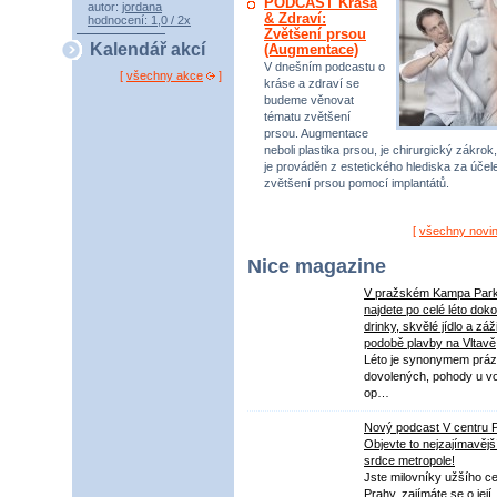
PODCAST Krása
autor:
jordana
& Zdraví:
hodnocení: 1,0 / 2x
Zvětšení prsou
Kalendář akcí
(Augmentace)
V dnešním podcastu o
[
všechny akce
]
kráse a zdraví se
budeme věnovat
tématu zvětšení
prsou. Augmentace
neboli plastika prsou, je chirurgický zákrok,
je prováděn z estetického hlediska za úče
zvětšení prsou pomocí implantátů.
[
všechny novi
Nice magazine
V pražském Kampa Par
najdete po celé léto dok
drinky, skvělé jídlo a záž
podobě plavby na Vltavě
Léto je synonymem práz
dovolených, pohody u v
op…
Nový podcast V centru 
Objevte to nejzajímavějš
srdce metropole!
Jste milovníky užšího ce
Prahy, zajímáte se o její