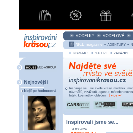
MODELKY
MODELOVÉ
NICE magazine
AGENTURY
N
INSPIRACE
GALERIE
ZAKÁZKY
Nejnovější
Inspirujte se... ve světě krásy, modelek, mod
Nejlépe hodnocená
návrhářů, vizážistů, agentur, módních novine
fotek, kosmetiky, oblečení...
[
více
]
Inspirovali jsme se...
04.03.2024