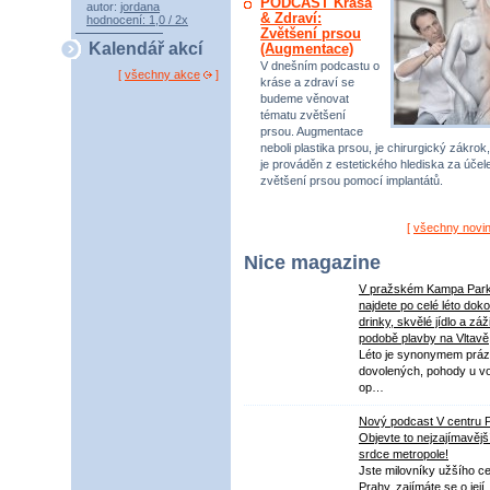
PODCAST Krása
autor:
jordana
& Zdraví:
hodnocení: 1,0 / 2x
Zvětšení prsou
Kalendář akcí
(Augmentace)
V dnešním podcastu o
[
všechny akce
]
kráse a zdraví se
budeme věnovat
tématu zvětšení
prsou. Augmentace
neboli plastika prsou, je chirurgický zákrok,
je prováděn z estetického hlediska za úče
zvětšení prsou pomocí implantátů.
[
všechny novi
Nice magazine
V pražském Kampa Par
najdete po celé léto dok
drinky, skvělé jídlo a záž
podobě plavby na Vltavě
Léto je synonymem práz
dovolených, pohody u v
op…
Nový podcast V centru 
Objevte to nejzajímavějš
srdce metropole!
Jste milovníky užšího ce
Prahy, zajímáte se o její