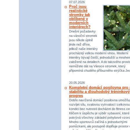
07.07.2026
Proč jsou
realistické
stromky tak
oblíbené v
moderních
interiérech?
Dnešní požadavky
na vánoční stromek
jsou někde úplně
jinde než dříve,
jelikož naše interiéry
procházejí velkou moderní vlnou. Moderní
interiéry bývají čistší, jednodušší a mnohe
založené na detailech. A do takového prost
nemůžete dát na Vánoce stromek, který
připomíná chudého příbuzného strýčka Jed
20.05.2026
Kompletní domácí posilovna pro s
stabilitu a dlouhodobý tréninkový
progres
Dobře navržená domácí posilovna umožňu
rozvíjet sílu, svalovou vytrvalost i celkovou
kondici bez nutnosti docházet do fitness ce
Klíčem k úspěchu je výběr vybavení, které
pokrývá všechny základní pohybové vzorc
Mnoho sportovců začíná s jednoduchými
pomůckami, ale postupně doplňuje prostor 