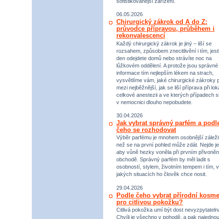
sofistikovanější zařízení.
06.05.2026
Chirurgický zákrok od A do Z:
průvodce přípravou, průběhem i
rekonvalescencí
Každý chirurgický zákrok je jiný – liší se
rozsahem, způsobem znecitlivění i tím, jestl
den odejdete domů nebo strávíte noc na
lůžkovém oddělení. A protože jsou správné
informace tím nejlepším lékem na strach,
vysvětlíme vám, jaké chirurgické zákroky p
mezi nejběžnější, jak se liší příprava při lok
celkové anestezii a ve kterých případech s
v nemocnici dlouho nepobudete.
30.04.2026
Jak vybrat správný parfém a podl
čeho se rozhodovat
Výběr parfému je mnohem osobnější záležit
než se na první pohled může zdát. Nejde je
aby vůně hezky voněla při prvním přivoněn
obchodě. Správný parfém by měl ladit s
osobností, stylem, životním tempem i tím, v
jakých situacích ho člověk chce nosit.
29.04.2026
Podle čeho vybrat přírodní kosme
pro citlivou pokožku?
Citlivá pokožka umí být dost nevyzpytateln
Chvíli je všechno v pohodě, a pak najednou