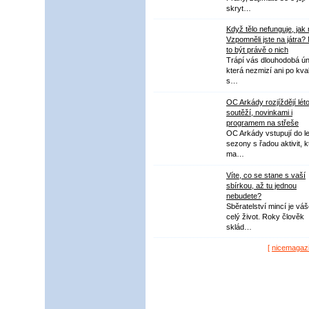
skryt…
Když tělo nefunguje, jak
Vzpomněli jste na játra?
to být právě o nich
Trápí vás dlouhodobá ú
která nezmizí ani po kval
s…
OC Arkády rozjíždějí lét
soutěží, novinkami i
programem na střeše
OC Arkády vstupují do le
sezony s řadou aktivit, k
ma…
Víte, co se stane s vaší
sbírkou, až tu jednou
nebudete?
Sběratelství mincí je vá
celý život. Roky člověk
sklád…
[
nicemagaz