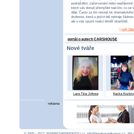
podráždění, začervenání nebo nepříjemné 
které vás donutí přemýšlet nad tím, co se 
děje. Často za tím nestojí nic dramatického,
drobnost, která u jiných lidí nehraje žádnou r
ale u vás spustí reakci téměř okamžitě.
[
celý člá
portál o autech CARSHOUSE
Nové tváře
Lara Tina Jofewa
Kacka Kozlov
reklama
© 2005 - 2017, INSPIROVANIKRASOU.cz,
info@inspirovanikrasou.cz
, díla