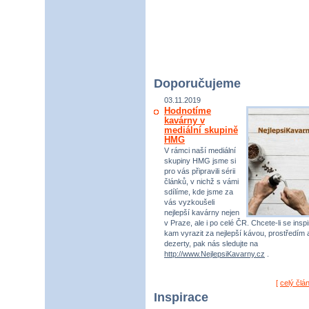
Doporučujeme
03.11.2019
Hodnotíme
kavárny v
mediální skupině
HMG
V rámci naší mediální
skupiny HMG jsme si
pro vás připravili sérii
článků, v nichž s vámi
sdílíme, kde jsme za
vás vyzkoušeli
nejlepší kavárny nejen
v Praze, ale i po celé ČR. Chcete-li se inspi
kam vyrazit za nejlepší kávou, prostředím 
dezerty, pak nás sledujte na
http://www.NejlepsiKavarny.cz
.
[
celý člá
Inspirace