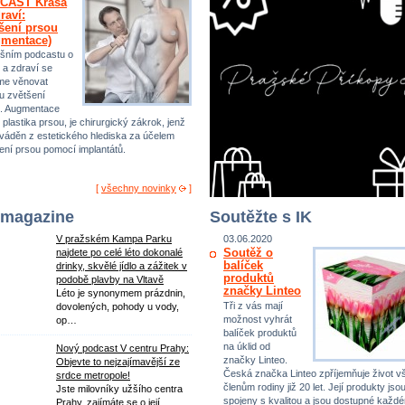
CAST Krása
raví:
šení prsou
gmentace)
šním podcastu o
 a zdraví se
me věnovat
u zvětšení
. Augmentace
 plastika prsou, je chirurgický zákrok, jenž
ováděn z estetického hlediska za účelem
ení prsou pomocí implantátů.
[
všechny novinky
]
 magazine
Soutěžte s IK
V pražském Kampa Parku
03.06.2020
Soutěž o
najdete po celé léto dokonalé
balíček
drinky, skvělé jídlo a zážitek v
produktů
podobě plavby na Vltavě
značky Linteo
Léto je synonymem prázdnin,
Tři z vás mají
dovolených, pohody u vody,
možnost vyhrát
op…
balíček produktů
na úklid od
Nový podcast V centru Prahy:
značky Linteo.
Objevte to nejzajímavější ze
Česká značka Linteo zpříjemňuje život 
srdce metropole!
členům rodiny již 20 let. Její produkty jso
Jste milovníky užšího centra
spojeny s kvalitou a jsou dostupné každ
Prahy, zajímáte se o její