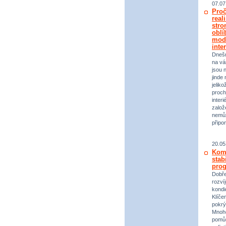
07.07
Proč
real
stro
oblí
mod
inte
Dneš
na vá
jsou 
jinde 
jeliko
proch
inter
založ
nemůž
připo
20.05
Komp
stab
prog
Dobře
rozvíj
kondi
Klíče
pokrý
Mnoho
pomůc