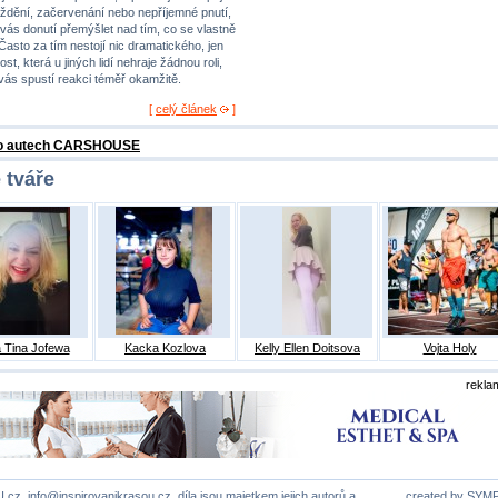
ždění, začervenání nebo nepříjemné pnutí,
 vás donutí přemýšlet nad tím, co se vlastně
 Často za tím nestojí nic dramatického, jen
st, která u jiných lidí nehraje žádnou roli,
 vás spustí reakci téměř okamžitě.
[
celý článek
]
 o autech CARSHOUSE
 tváře
 Tina Jofewa
Kacka Kozlova
Kelly Ellen Doitsova
Vojta Holy
rekla
U.cz,
info@inspirovanikrasou.cz
, díla jsou majetkem jejich autorů a
created by
SYM