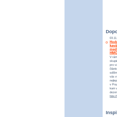
Dopo
03.11
Hod
kavá
medi
HM
V rám
skupi
pro vá
článk
sdílí
vás v
nejle
v Praz
kam v
dezer
http:
Insp