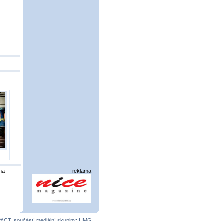
ma
reklama
PACT
, součástí mediální skupiny:
HMG