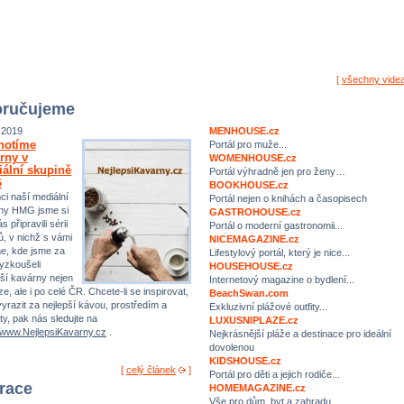
[
všechny vide
ručujeme
.2019
MENHOUSE.cz
notíme
Portál pro muže...
rny v
WOMENHOUSE.cz
ální skupině
Portál výhradně jen pro ženy…
G
BOOKHOUSE.cz
ci naší mediální
Portál nejen o knihách a časopisech
ny HMG jsme si
GASTROHOUSE.cz
s připravili sérii
Portál o moderní gastronomii...
ů, v nichž s vámi
NICEMAGAZINE.cz
me, kde jsme za
Lifestylový portál, který je nice...
yzkoušeli
HOUSEHOUSE.cz
pší kavárny nejen
Internetový magazine o bydlení...
e, ale i po celé ČR. Chcete-li se inspirovat,
BeachSwan.com
yrazit za nejlepší kávou, prostředím a
Exkluzivní plážové outfity...
ty, pak nás sledujte na
LUXUSNIPLAZE.cz
//www.NejlepsiKavarny.cz
.
Nejkrásnější pláže a destinace pro ideální
dovolenou
KIDSHOUSE.cz
[
celý článek
]
Portál pro děti a jejich rodiče...
irace
HOMEMAGAZINE.cz
Vše pro dům, byt a zahradu…