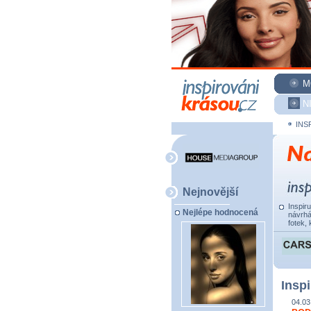
M
N
INS
Nejnovější
Inspir
Nejlépe hodnocená
návrhá
fotek, 
Inspi
04.03