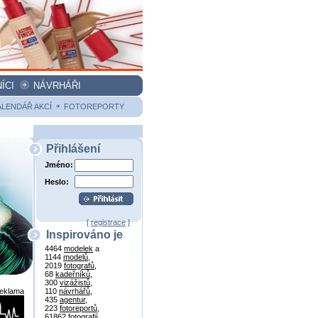
ÍCI
NÁVRHÁŘI
ALENDÁŘ AKCÍ
FOTOREPORTY
Přihlášení
Jméno:
Heslo:
[
registrace
]
Inspirováno je
4464
modelek
a
1144
modelů
,
2019
fotografů
,
68
kadeřníků
,
300
vizážistů
,
reklama
110
návrhářů
,
435
agentur
,
223
fotoreportů
,
61862
fotografií