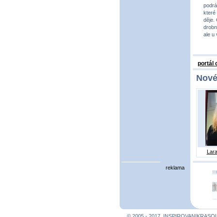
podrá
které
děje.
drobno
ale u
portál
Nové
Lara
reklama
© 2005 - 2017, INSPIROVANIKRASO