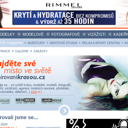
ODELKY
MODELOVÉ
FOTOGRAFOVÉ
VIZÁŽISTI
KADEŘN
ICE magazine
AGENTURY
NEHTOVÁ STUDIA
RELAX A SPORT CENTRA
K
PIRACE
GALERIE
ZAKÁZKY
ujte se... ve světě krásy, modelek, modelů, fotografů,
řů, vizážistů, agentur, módních novinek, přehlídek,
kosmetiky, oblečení...
[
více
]
rovali jsme se...
.2024