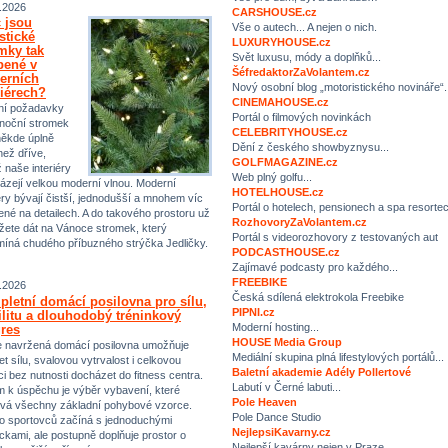
.2026
CARSHOUSE.cz
 jsou
Vše o autech... A nejen o nich.
istické
LUXURYHOUSE.cz
mky tak
Svět luxusu, módy a doplňků...
bené v
ŠéfredaktorZaVolantem.cz
erních
Nový osobní blog „motoristického novináře“.
riérech?
CINEMAHOUSE.cz
ní požadavky
Portál o filmových novinkách
noční stromek
CELEBRITYHOUSE.cz
někde úplně
Dění z českého showbyznysu...
než dříve,
GOLFMAGAZINE.cz
ž naše interiéry
Web plný golfu...
ázejí velkou moderní vlnou. Moderní
HOTELHOUSE.cz
iéry bývají čistší, jednodušší a mnohem víc
Portál o hotelech, pensionech a spa resorte
ené na detailech. A do takového prostoru už
RozhovoryZaVolantem.cz
ete dát na Vánoce stromek, který
Portál s videorozhovory z testovaných aut
míná chudého příbuzného strýčka Jedličky.
PODCASTHOUSE.cz
Zajímavé podcasty pro každého...
FREEBIKE
.2026
Česká sdílená elektrokola Freebike
letní domácí posilovna pro sílu,
PIPNI.cz
ilitu a dlouhodobý tréninkový
Moderní hosting...
res
HOUSE Media Group
 navržená domácí posilovna umožňuje
Mediální skupina plná lifestylových portálů...
et sílu, svalovou vytrvalost i celkovou
Baletní akademie Adély Pollertové
ci bez nutnosti docházet do fitness centra.
Labutí v Černé labuti...
m k úspěchu je výběr vybavení, které
Pole Heaven
vá všechny základní pohybové vzorce.
Pole Dance Studio
 sportovců začíná s jednoduchými
NejlepsiKavarny.cz
kami, ale postupně doplňuje prostor o
Nejlepší kavárny nejen v Praze…