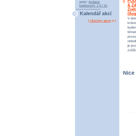
POD
autor:
jordana
& Zd
hodnocení: 1,0 / 2x
Zvět
Kalendář akcí
(Au
V dne
[
všechny akce
]
kráse
bude
témat
prsou
neboli
je pr
zvětš
Nice