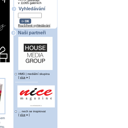
v 11065 galeriích
Vyhledávání
Rozšířené vyhledávání
Naši partneři
HMG | mediální skupina
[
více
]
... nech se inspirovat
[
více
]
všem
u
ému.