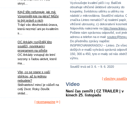
Vyzkoušejte kvalitní péči i vy. Balíček
skryt…
obsahuje vlhčené úklidové ubrousky do
koupelny, švédskou utěrku a utěrku na
Když tělo nefunguje, jak má:
nádobí z mikrovlákna. Soutěžní otázka: 
Vzpomněli jste na játra? Může
značka Linteo nenabízí? a) toaletní papír,
to být právě o nich
vlhčené ubrousky, c) dekorativní kosmeti
Trápí vás dlouhodobá únava,
Nápovědu naleznete na
http://www.linteo
která nezmizí ani po kvalitním
Pošlete nám správnou odpověď, své jmé
s…
adresu a telefon na e-mail:
soutez@hmg.
Do předmětu zprávy napište:
OC Arkády rozjíždějí léto
INSPIROVANIKRASOU – Linteo. Ze vše
soutěží, novinkami i
došlých e-mailů vyhrává správná odpově
programem na střeše
150, 300 a 450, tyto e-maily od nás obdrž
OC Arkády vstupují do letní
výhru.
sezony s řadou aktivit, které
_________________________________
ma…
Soutěž trvá od 3. 6. – 9. 6. 2020
Víte, co se stane s vaší
sbírkou, až tu jednou
[
všechny soutěž
nebudete?
Video
Sběratelství mincí je vášeň na
celý život. Roky člověk
Není čas zemřít | CZ TRAILER | v
sklád…
kinech 25. listopadu
[
nicemagazine
]