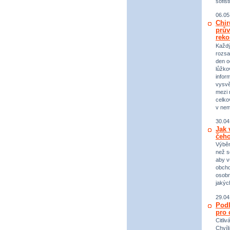
sofist
06.05
Chir
prův
reko
Každý 
rozsa
den o
lůžko
infor
vysvě
mezi n
celko
v nem
30.04
Jak 
čeho
Výběr
než s
aby v
obcho
osobn
jakýc
29.04
Podl
pro 
Citli
Chvíl