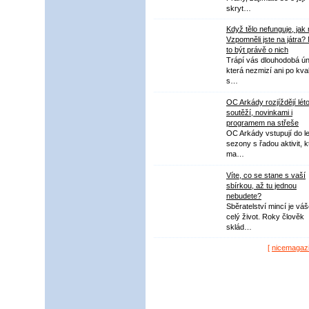
skryt…
Když tělo nefunguje, jak
Vzpomněli jste na játra?
to být právě o nich
Trápí vás dlouhodobá ú
která nezmizí ani po kval
s…
OC Arkády rozjíždějí lét
soutěží, novinkami i
programem na střeše
OC Arkády vstupují do le
sezony s řadou aktivit, k
ma…
Víte, co se stane s vaší
sbírkou, až tu jednou
nebudete?
Sběratelství mincí je vá
celý život. Roky člověk
sklád…
[
nicemagaz