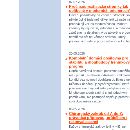
07.07.2026
Proč jsou realistické stromky tak
oblíbené v moderních interiérech
Dnešní požadavky na vánoční stromek jso
někde úplně jinde než dříve, jelikož naše int
procházejí velkou moderní vlnou. Moderní
interiéry bývají čistší, jednodušší a mnohe
založené na detailech. A do takového prost
nemůžete dát na Vánoce stromek, který
připomíná chudého příbuzného strýčka Jed
20.05.2026
Kompletní domácí posilovna pro s
stabilitu a dlouhodobý tréninkový
progres
Dobře navržená domácí posilovna umožňu
rozvíjet sílu, svalovou vytrvalost i celkovou
kondici bez nutnosti docházet do fitness ce
Klíčem k úspěchu je výběr vybavení, které
pokrývá všechny základní pohybové vzorc
Mnoho sportovců začíná s jednoduchými
pomůckami, ale postupně doplňuje prostor 
sofistikovanější zařízení.
06.05.2026
Chirurgický zákrok od A do Z:
průvodce přípravou, průběhem i
rekonvalescencí
Každý chirurgický zákrok je jiný – liší se