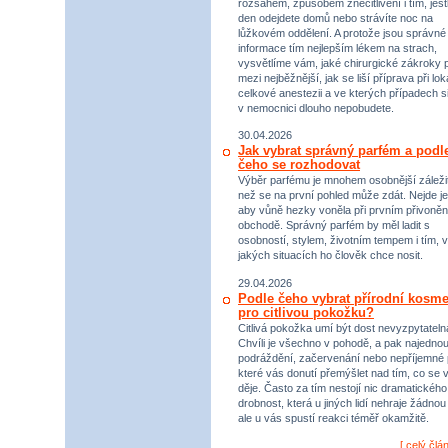
rozsahem, způsobem znecitlivění i tím, jestl
den odejdete domů nebo strávíte noc na
lůžkovém oddělení. A protože jsou správné
informace tím nejlepším lékem na strach,
vysvětlíme vám, jaké chirurgické zákroky p
mezi nejběžnější, jak se liší příprava při lok
celkové anestezii a ve kterých případech s
v nemocnici dlouho nepobudete.
30.04.2026
Jak vybrat správný parfém a podl
čeho se rozhodovat
Výběr parfému je mnohem osobnější záležit
než se na první pohled může zdát. Nejde je
aby vůně hezky voněla při prvním přivoněn
obchodě. Správný parfém by měl ladit s
osobností, stylem, životním tempem i tím, v
jakých situacích ho člověk chce nosit.
29.04.2026
Podle čeho vybrat přírodní kosme
pro citlivou pokožku?
Citlivá pokožka umí být dost nevyzpytateln
Chvíli je všechno v pohodě, a pak najednou
podráždění, začervenání nebo nepříjemné 
které vás donutí přemýšlet nad tím, co se 
děje. Často za tím nestojí nic dramatického,
drobnost, která u jiných lidí nehraje žádnou r
ale u vás spustí reakci téměř okamžitě.
[
celý člá