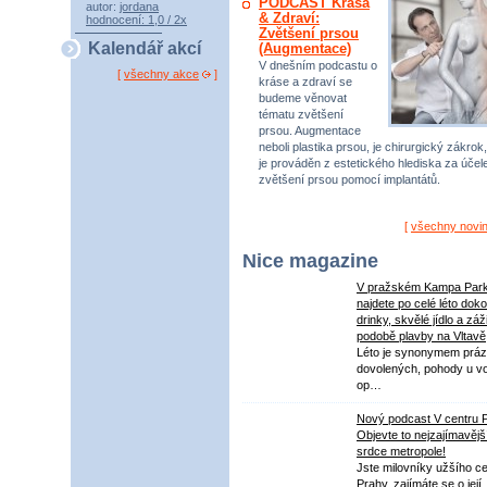
PODCAST Krása
autor:
jordana
& Zdraví:
hodnocení: 1,0 / 2x
Zvětšení prsou
Kalendář akcí
(Augmentace)
V dnešním podcastu o
[
všechny akce
]
kráse a zdraví se
budeme věnovat
tématu zvětšení
prsou. Augmentace
neboli plastika prsou, je chirurgický zákrok,
je prováděn z estetického hlediska za úče
zvětšení prsou pomocí implantátů.
[
všechny novi
Nice magazine
V pražském Kampa Par
najdete po celé léto dok
drinky, skvělé jídlo a záž
podobě plavby na Vltavě
Léto je synonymem práz
dovolených, pohody u v
op…
Nový podcast V centru 
Objevte to nejzajímavějš
srdce metropole!
Jste milovníky užšího ce
Prahy, zajímáte se o její