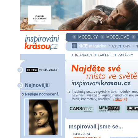
MODELKY
MODELOVÉ
NICE magazine
AGENTURY
N
INSPIRACE
GALERIE
ZAKÁZKY
Nejnovější
Inspirujte se... ve světě krásy, modelek, mod
Nejlépe hodnocená
návrhářů, vizážistů, agentur, módních novine
fotek, kosmetiky, oblečení...
[
více
]
Inspirovali jsme se...
04.03.2024