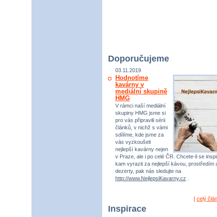
Doporučujeme
03.11.2019
Hodnotíme
kavárny v
mediální skupině
HMG
V rámci naší mediální
skupiny HMG jsme si
pro vás připravili sérii
článků, v nichž s vámi
sdílíme, kde jsme za
vás vyzkoušeli
nejlepší kavárny nejen
v Praze, ale i po celé ČR. Chcete-li se inspi
kam vyrazit za nejlepší kávou, prostředím 
dezerty, pak nás sledujte na
http://www.NejlepsiKavarny.cz
.
[
celý člá
Inspirace