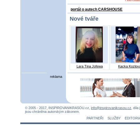
portál o autech CARSHOUSE
Nové tváře
Lara Tina Jofewa
Kacka Kozlov
reklama
© 2005 - 2017, INSPIROVANIKRASOU.cz,
info@inspirovanikrasou.cz
, díla
jsou chráněna autorským zákonem.
PARTNEŘI
SLUŽBY
EDITORI