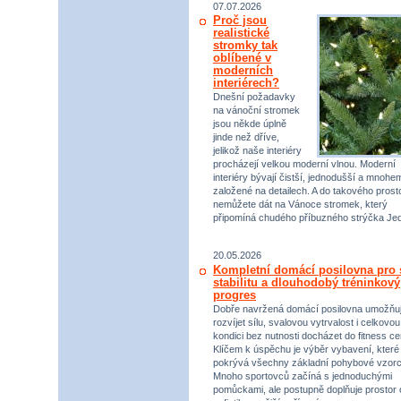
07.07.2026
Proč jsou
realistické
stromky tak
oblíbené v
moderních
interiérech?
Dnešní požadavky
na vánoční stromek
jsou někde úplně
jinde než dříve,
jelikož naše interiéry
procházejí velkou moderní vlnou. Moderní
interiéry bývají čistší, jednodušší a mnohe
založené na detailech. A do takového prost
nemůžete dát na Vánoce stromek, který
připomíná chudého příbuzného strýčka Jed
20.05.2026
Kompletní domácí posilovna pro s
stabilitu a dlouhodobý tréninkový
progres
Dobře navržená domácí posilovna umožňu
rozvíjet sílu, svalovou vytrvalost i celkovou
kondici bez nutnosti docházet do fitness ce
Klíčem k úspěchu je výběr vybavení, které
pokrývá všechny základní pohybové vzorc
Mnoho sportovců začíná s jednoduchými
pomůckami, ale postupně doplňuje prostor 