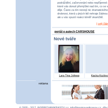
podráždění, začervenání nebo nepříjemné 
které vás donutí přemýšlet nad tím, co se 
děje. Často za tím nestojí nic dramatického,
drobnost, která u jiných lidí nehraje žádnou r
ale u vás spustí reakci téměř okamžitě.
[
celý člá
portál o autech CARSHOUSE
Nové tváře
Lara Tina Jofewa
Kacka Kozlov
reklama
© 2005 - 2017, INSPIROVANIKRASOU.cz,
info@inspirovanikrasou.cz
, díla