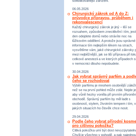
sofistikovanější zařízení.
06.05.2026
Chirurgický zákrok od A do Z:
průvodce přípravou, průběhem i
rekonvalescencí
Každý chirurgický zákrok je jiný – liší se
rozsahem, způsobem znecitlivění i tím, jestl
den odejdete domů nebo strávíte noc na
lůžkovém oddělení. A protože jsou správné
informace tím nejlepším lékem na strach,
vysvětlíme vám, jaké chirurgické zákroky p
mezi nejběžnější, jak se liší příprava při lok
celkové anestezii a ve kterých případech s
v nemocnici dlouho nepobudete.
30.04.2026
Jak vybrat správný parfém a podl
čeho se rozhodovat
Výběr parfému je mnohem osobnější záležit
než se na první pohled může zdát. Nejde je
aby vůně hezky voněla při prvním přivoněn
obchodě. Správný parfém by měl ladit s
osobností, stylem, životním tempem i tím, v
jakých situacích ho člověk chce nosit.
29.04.2026
Podle čeho vybrat přírodní kosme
pro citlivou pokožku?
Citlivá pokožka umí být dost nevyzpytateln
Chvíli je všechno v pohodě, a pak najednou