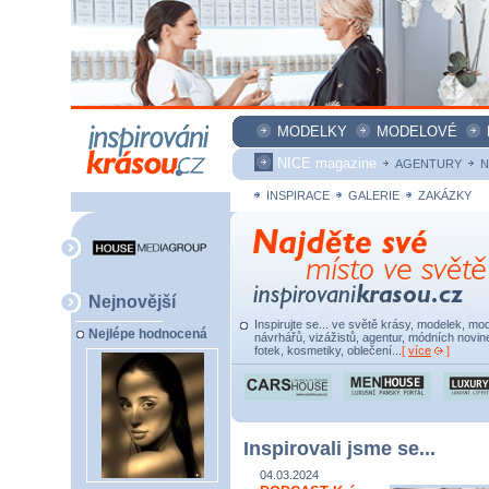
MODELKY
MODELOVÉ
NICE magazine
AGENTURY
N
INSPIRACE
GALERIE
ZAKÁZKY
Nejnovější
Inspirujte se... ve světě krásy, modelek, mod
Nejlépe hodnocená
návrhářů, vizážistů, agentur, módních novine
fotek, kosmetiky, oblečení...
[
více
]
Inspirovali jsme se...
04.03.2024