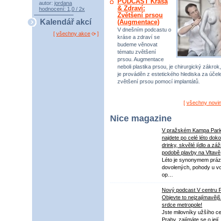
PODCAST Krása
autor:
jordana
& Zdraví:
hodnocení: 1,0 / 2x
Zvětšení prsou
Kalendář akcí
(Augmentace)
V dnešním podcastu o
[
všechny akce
]
kráse a zdraví se
budeme věnovat
tématu zvětšení
prsou. Augmentace
neboli plastika prsou, je chirurgický zákrok,
je prováděn z estetického hlediska za úče
zvětšení prsou pomocí implantátů.
[
všechny novi
Nice magazine
V pražském Kampa Par
najdete po celé léto dok
drinky, skvělé jídlo a záž
podobě plavby na Vltavě
Léto je synonymem práz
dovolených, pohody u v
op…
Nový podcast V centru 
Objevte to nejzajímavějš
srdce metropole!
Jste milovníky užšího ce
Prahy, zajímáte se o její