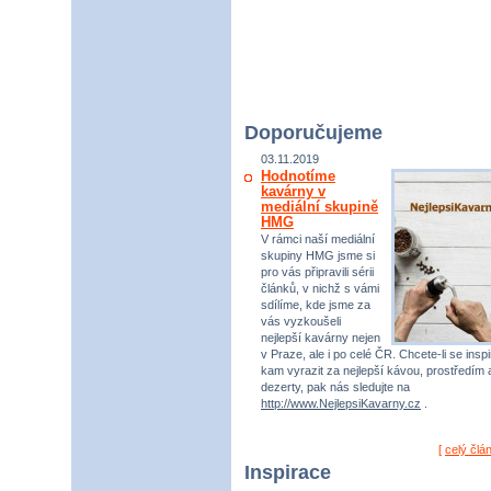
Doporučujeme
03.11.2019
Hodnotíme
kavárny v
mediální skupině
HMG
V rámci naší mediální
skupiny HMG jsme si
pro vás připravili sérii
článků, v nichž s vámi
sdílíme, kde jsme za
vás vyzkoušeli
nejlepší kavárny nejen
v Praze, ale i po celé ČR. Chcete-li se inspi
kam vyrazit za nejlepší kávou, prostředím 
dezerty, pak nás sledujte na
http://www.NejlepsiKavarny.cz
.
[
celý člá
Inspirace