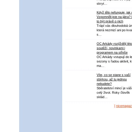
skryt…
Když tělo nefunguje, jak
Vzpomněli jste na játra?
to být právě o nich
Trápí vás dlouhodobá ú
která nezmizí ani po kval
s…
OC Arkády rozjíždějí lét
soutěží, novinkami i
programem na střeše
OC Arkády vstupují do le
sezony s řadou aktivit, k
ma…
Víte, co se stane s vaší
sbírkou, až tu jednou
nebudete?
Sběratelství mincí je vá
celý život. Roky člověk
sklád…
[
nicemagaz