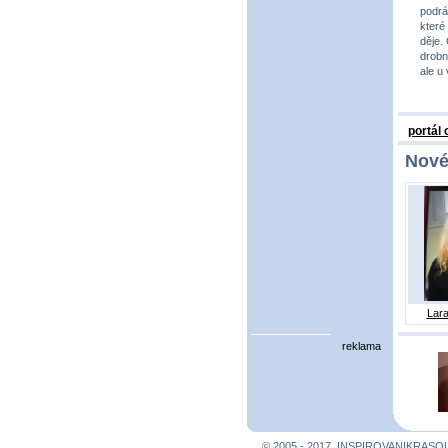
podrá
které
děje.
drobno
ale u
portál
Nové
Lara
reklama
© 2005 - 2017, INSPIROVANIKRASO