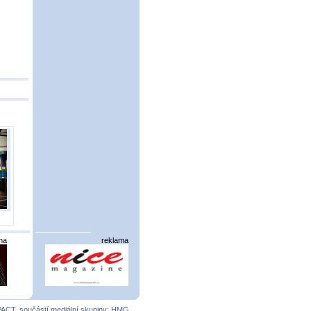
ma
reklama
PACT
, součástí mediální skupiny:
HMG