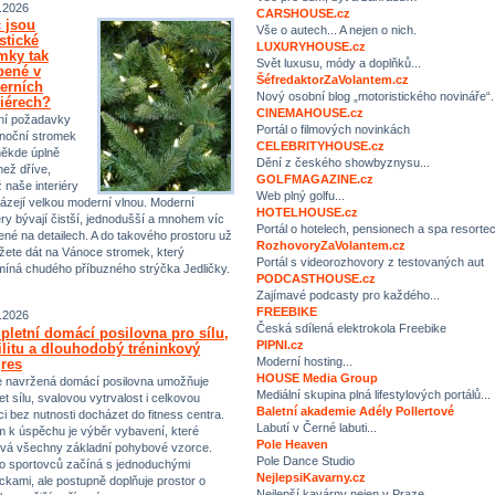
.2026
CARSHOUSE.cz
 jsou
Vše o autech... A nejen o nich.
istické
LUXURYHOUSE.cz
mky tak
Svět luxusu, módy a doplňků...
bené v
ŠéfredaktorZaVolantem.cz
erních
Nový osobní blog „motoristického novináře“.
riérech?
CINEMAHOUSE.cz
ní požadavky
Portál o filmových novinkách
noční stromek
CELEBRITYHOUSE.cz
někde úplně
Dění z českého showbyznysu...
než dříve,
GOLFMAGAZINE.cz
ž naše interiéry
Web plný golfu...
ázejí velkou moderní vlnou. Moderní
HOTELHOUSE.cz
iéry bývají čistší, jednodušší a mnohem víc
Portál o hotelech, pensionech a spa resorte
ené na detailech. A do takového prostoru už
RozhovoryZaVolantem.cz
ete dát na Vánoce stromek, který
Portál s videorozhovory z testovaných aut
míná chudého příbuzného strýčka Jedličky.
PODCASTHOUSE.cz
Zajímavé podcasty pro každého...
FREEBIKE
.2026
Česká sdílená elektrokola Freebike
letní domácí posilovna pro sílu,
PIPNI.cz
ilitu a dlouhodobý tréninkový
Moderní hosting...
res
HOUSE Media Group
 navržená domácí posilovna umožňuje
Mediální skupina plná lifestylových portálů...
et sílu, svalovou vytrvalost i celkovou
Baletní akademie Adély Pollertové
ci bez nutnosti docházet do fitness centra.
Labutí v Černé labuti...
m k úspěchu je výběr vybavení, které
Pole Heaven
vá všechny základní pohybové vzorce.
Pole Dance Studio
 sportovců začíná s jednoduchými
NejlepsiKavarny.cz
kami, ale postupně doplňuje prostor o
Nejlepší kavárny nejen v Praze…