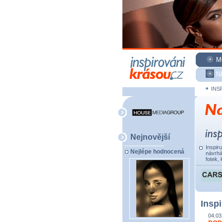
M
N
INS
Nejnovější
Inspir
Nejlépe hodnocená
návrhá
fotek, 
Inspi
04.03