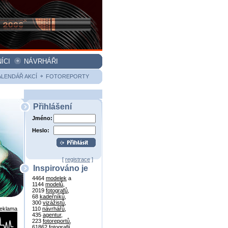
ÍCI
NÁVRHÁŘI
ALENDÁŘ AKCÍ
FOTOREPORTY
Přihlášení
Jméno:
Heslo:
[
registrace
]
Inspirováno je
4464
modelek
a
1144
modelů
,
2019
fotografů
,
68
kadeřníků
,
300
vizážistů
,
reklama
110
návrhářů
,
435
agentur
,
223
fotoreportů
,
61862
fotografií