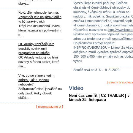
Vyzkoušejte kvalitní péči i vy. Balíček
skryt…
obsahuje vlhčené úklidové ubrousky do
koupelny, švédskou utěrku a utěrku na
Když tělo nefunguje, jak má:
nádobí z mikrovlákna. Soutěžní otázka: 
Vzpomněli jste na játra? Může
značka Linteo nenabízí? a) toaletní papír,
to být právě o nich
vlhčené ubrousky, c) dekorativní kosmeti
Trápí vás dlouhodobá únava,
Nápovědu naleznete na
http://www.linteo
která nezmizí ani po kvalitním
Pošlete nám správnou odpověď, své jmé
s…
adresu a telefon na e-mail:
soutez@hmg.
Do předmětu zprávy napište:
OC Arkády rozjíždějí léto
INSPIROVANIKRASOU – Linteo. Ze vše
soutěží, novinkami i
došlých e-mailů vyhrává správná odpově
programem na střeše
150, 300 a 450, tyto e-maily od nás obdrž
OC Arkády vstupují do letní
výhru.
sezony s řadou aktivit, které
_________________________________
ma…
Soutěž trvá od 3. 6. – 9. 6. 2020
Víte, co se stane s vaší
sbírkou, až tu jednou
[
všechny soutěž
nebudete?
Video
Sběratelství mincí je vášeň na
celý život. Roky člověk
Není čas zemřít | CZ TRAILER | v
sklád…
kinech 25. listopadu
[
nicemagazine
]