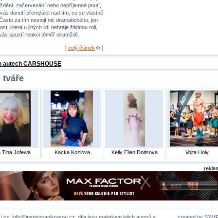
ždění, začervenání nebo nepříjemné pnutí,
 vás donutí přemýšlet nad tím, co se vlastně
 Často za tím nestojí nic dramatického, jen
st, která u jiných lidí nehraje žádnou roli,
 vás spustí reakci téměř okamžitě.
[
celý článek
]
 o autech CARSHOUSE
 tváře
 Tina Jofewa
Kacka Kozlova
Kelly Ellen Doitsova
Vojta Holy
rekla
U.cz,
info@inspirovanikrasou.cz
, díla jsou majetkem jejich autorů a
created by
SYM