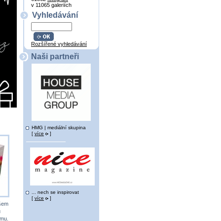
v 11065 galeriích
Vyhledávání
Rozšířené vyhledávání
Naši partneři
HMG | mediální skupina
[
více
]
... nech se inspirovat
[
více
]
všem
u
ému.