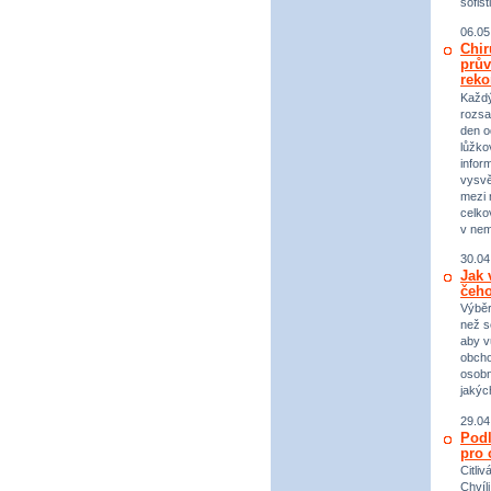
sofist
06.05
Chir
prův
reko
Každý 
rozsa
den o
lůžko
infor
vysvě
mezi n
celko
v nem
30.04
Jak 
čeho
Výběr
než s
aby v
obcho
osobn
jakýc
29.04
Podl
pro 
Citli
Chvíl