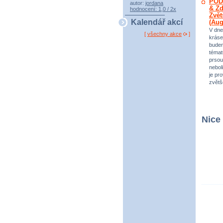
POD
autor:
jordana
& Zd
hodnocení: 1,0 / 2x
Zvět
Kalendář akcí
(Au
V dne
[
všechny akce
]
kráse
bude
témat
prsou
neboli
je pr
zvětš
Nice