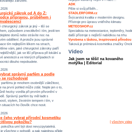
ikovanější zařízení.
ADK
Pište si svůj příběh...
.2026
urgický zákrok od A do Z:
STADLERFORM.cz
odce přípravou, průběhem i
Švýcarská kvalita v moderním designu.
nvalescencí
Přístroje pro úpravu vnitřního klimatu
chirurgický zákrok je jiný – liší se
METEOSHOP.cz
hem, způsobem znecitlivění i tím, jestli ten
Specialista na meteostanice, teploměry, hodi
dejdete domů nebo strávíte noc na
další přístroje s nejširší nabídkou na trhu
vém oddělení. A protože jsou správné
Vyrobena s láskou, inspirovaná přírodou
mace tím nejlepším lékem na strach,
Taková je prémiová kosmetika značky Oncl
tlíme vám, jaké chirurgické zákroky patří
Video
ejběžnější, jak se liší příprava při lokální a
vé anestezii a ve kterých případech si
Jak jsem se těšil na kovaného
ocnici dlouho nepobudete.
motýlka | Editorial
.2026
vybrat správný parfém a podle
 se rozhodovat
 parfému je mnohem osobnější záležitost,
e na první pohled může zdát. Nejde jen o to,
ůně hezky voněla při prvním přivonění v
dě. Správný parfém by měl ladit s
ostí, stylem, životním tempem i tím, v
h situacích ho člověk chce nosit.
.2026
e čeho vybrat přírodní kosmetiku
citlivou pokožku?
[
všechny vide
vá pokožka umí být dost nevyzpytatelná.
i je všechno v pohodě, a pak najednou přijde