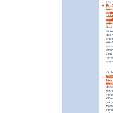
07.07
Proč
real
stro
oblí
mod
inte
Dneš
na vá
jsou 
jinde 
jeliko
proch
inter
založ
nemůž
připo
20.05
Komp
stab
prog
Dobře
rozvíj
kondi
Klíče
pokrý
Mnoho
pomůc