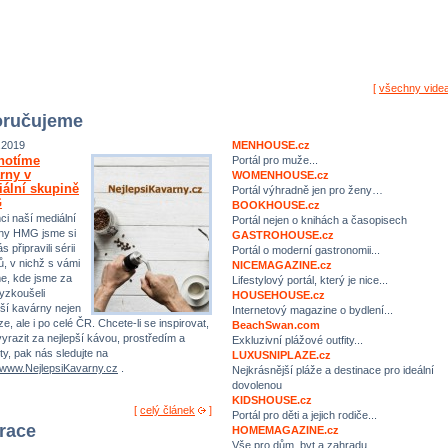
[
všechny vide
ručujeme
.2019
MENHOUSE.cz
notíme
Portál pro muže...
rny v
WOMENHOUSE.cz
ální skupině
Portál výhradně jen pro ženy…
G
BOOKHOUSE.cz
ci naší mediální
Portál nejen o knihách a časopisech
ny HMG jsme si
GASTROHOUSE.cz
s připravili sérii
Portál o moderní gastronomii...
ů, v nichž s vámi
NICEMAGAZINE.cz
me, kde jsme za
Lifestylový portál, který je nice...
yzkoušeli
HOUSEHOUSE.cz
pší kavárny nejen
Internetový magazine o bydlení...
e, ale i po celé ČR. Chcete-li se inspirovat,
BeachSwan.com
yrazit za nejlepší kávou, prostředím a
Exkluzivní plážové outfity...
ty, pak nás sledujte na
LUXUSNIPLAZE.cz
//www.NejlepsiKavarny.cz
.
Nejkrásnější pláže a destinace pro ideální
dovolenou
KIDSHOUSE.cz
[
celý článek
]
Portál pro děti a jejich rodiče...
irace
HOMEMAGAZINE.cz
Vše pro dům, byt a zahradu…