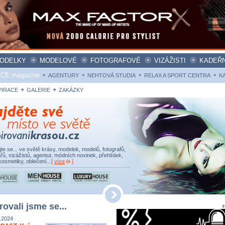
ODELKY
MODELOVÉ
FOTOGRAFOVÉ
VIZÁŽISTI
KADEŘN
ICE magazine
AGENTURY
NEHTOVÁ STUDIA
RELAX A SPORT CENTRA
K
PIRACE
GALERIE
ZAKÁZKY
ujte se... ve světě krásy, modelek, modelů, fotografů,
řů, vizážistů, agentur, módních novinek, přehlídek,
kosmetiky, oblečení...
[
více
]
rovali jsme se...
.2024