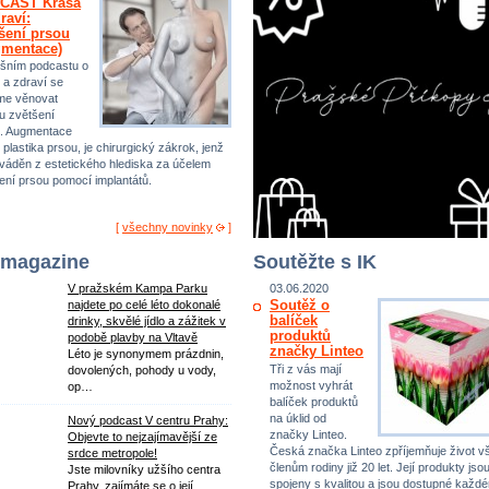
CAST Krása
raví:
šení prsou
gmentace)
šním podcastu o
 a zdraví se
me věnovat
u zvětšení
. Augmentace
 plastika prsou, je chirurgický zákrok, jenž
ováděn z estetického hlediska za účelem
ení prsou pomocí implantátů.
[
všechny novinky
]
 magazine
Soutěžte s IK
V pražském Kampa Parku
03.06.2020
Soutěž o
najdete po celé léto dokonalé
balíček
drinky, skvělé jídlo a zážitek v
produktů
podobě plavby na Vltavě
značky Linteo
Léto je synonymem prázdnin,
Tři z vás mají
dovolených, pohody u vody,
možnost vyhrát
op…
balíček produktů
na úklid od
Nový podcast V centru Prahy:
značky Linteo.
Objevte to nejzajímavější ze
Česká značka Linteo zpříjemňuje život 
srdce metropole!
členům rodiny již 20 let. Její produkty jso
Jste milovníky užšího centra
spojeny s kvalitou a jsou dostupné každ
Prahy, zajímáte se o její