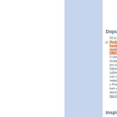
Dopo
03.11
Hod
kavá
medi
HM
V rám
skupi
pro vá
článk
sdílí
vás v
nejle
v Praz
kam v
dezer
http:
Insp