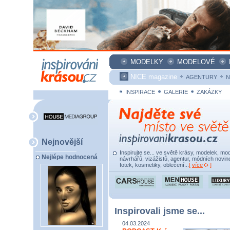
MODELKY
MODELOVÉ
NICE magazine
AGENTURY
N
INSPIRACE
GALERIE
ZAKÁZKY
Nejnovější
Inspirujte se... ve světě krásy, modelek, mod
Nejlépe hodnocená
návrhářů, vizážistů, agentur, módních novine
fotek, kosmetiky, oblečení...
[
více
]
Inspirovali jsme se...
04.03.2024