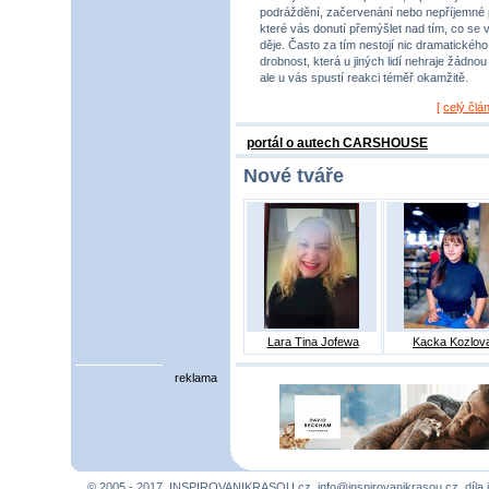
podráždění, začervenání nebo nepříjemné 
které vás donutí přemýšlet nad tím, co se 
děje. Často za tím nestojí nic dramatického,
drobnost, která u jiných lidí nehraje žádnou r
ale u vás spustí reakci téměř okamžitě.
[
celý člá
portál o autech CARSHOUSE
Nové tváře
Lara Tina Jofewa
Kacka Kozlov
reklama
© 2005 - 2017, INSPIROVANIKRASOU.cz,
info@inspirovanikrasou.cz
, díla