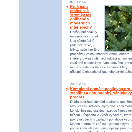
07.07.2026
Proč jsou
realistické
stromky tak
oblíbené v
moderních
interiérech?
Dnešní požadavky
na vánoční stromek
jsou někde úplně
jinde než dříve,
jelikož naše interiéry
procházejí velkou moderní vlnou. Moderní
interiéry bývají čistší, jednodušší a mnohe
založené na detailech. A do takového prost
nemůžete dát na Vánoce stromek, který
připomíná chudého příbuzného strýčka Jed
20.05.2026
Kompletní domácí posilovna pro s
stabilitu a dlouhodobý tréninkový
progres
Dobře navržená domácí posilovna umožňu
rozvíjet sílu, svalovou vytrvalost i celkovou
kondici bez nutnosti docházet do fitness ce
Klíčem k úspěchu je výběr vybavení, které
pokrývá všechny základní pohybové vzorc
Mnoho sportovců začíná s jednoduchými
pomůckami, ale postupně doplňuje prostor 