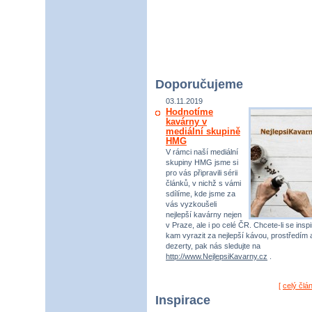
Doporučujeme
03.11.2019
Hodnotíme
kavárny v
mediální skupině
HMG
V rámci naší mediální
skupiny HMG jsme si
pro vás připravili sérii
článků, v nichž s vámi
sdílíme, kde jsme za
vás vyzkoušeli
nejlepší kavárny nejen
v Praze, ale i po celé ČR. Chcete-li se inspi
kam vyrazit za nejlepší kávou, prostředím 
dezerty, pak nás sledujte na
http://www.NejlepsiKavarny.cz
.
[
celý člá
Inspirace