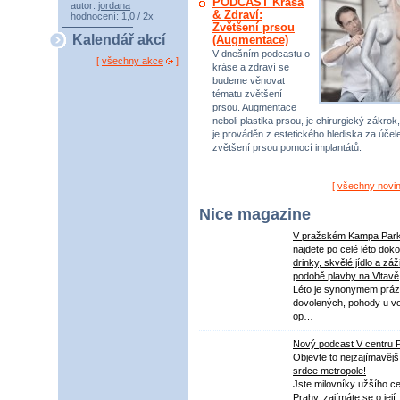
PODCAST Krása
autor:
jordana
& Zdraví:
hodnocení: 1,0 / 2x
Zvětšení prsou
Kalendář akcí
(Augmentace)
V dnešním podcastu o
[
všechny akce
]
kráse a zdraví se
budeme věnovat
tématu zvětšení
prsou. Augmentace
neboli plastika prsou, je chirurgický zákrok,
je prováděn z estetického hlediska za úče
zvětšení prsou pomocí implantátů.
[
všechny novi
Nice magazine
V pražském Kampa Par
najdete po celé léto dok
drinky, skvělé jídlo a záž
podobě plavby na Vltavě
Léto je synonymem práz
dovolených, pohody u v
op…
Nový podcast V centru 
Objevte to nejzajímavějš
srdce metropole!
Jste milovníky užšího ce
Prahy, zajímáte se o její