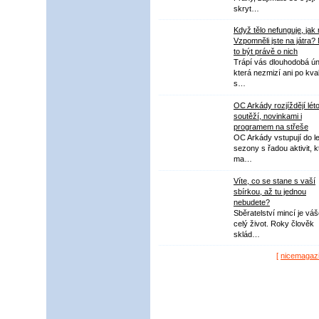
skryt…
Když tělo nefunguje, jak
Vzpomněli jste na játra?
to být právě o nich
Trápí vás dlouhodobá ú
která nezmizí ani po kval
s…
OC Arkády rozjíždějí lét
soutěží, novinkami i
programem na střeše
OC Arkády vstupují do le
sezony s řadou aktivit, k
ma…
Víte, co se stane s vaší
sbírkou, až tu jednou
nebudete?
Sběratelství mincí je vá
celý život. Roky člověk
sklád…
[
nicemagaz