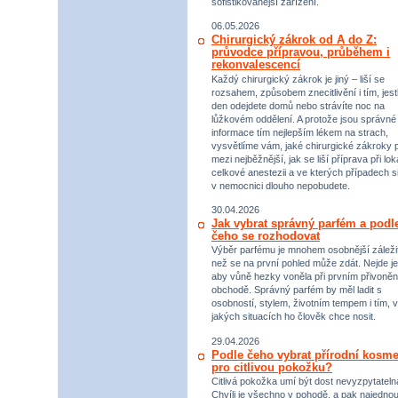
sofistikovanější zařízení.
06.05.2026
Chirurgický zákrok od A do Z:
průvodce přípravou, průběhem i
rekonvalescencí
Každý chirurgický zákrok je jiný – liší se
rozsahem, způsobem znecitlivění i tím, jestl
den odejdete domů nebo strávíte noc na
lůžkovém oddělení. A protože jsou správné
informace tím nejlepším lékem na strach,
vysvětlíme vám, jaké chirurgické zákroky p
mezi nejběžnější, jak se liší příprava při lok
celkové anestezii a ve kterých případech s
v nemocnici dlouho nepobudete.
30.04.2026
Jak vybrat správný parfém a podl
čeho se rozhodovat
Výběr parfému je mnohem osobnější záležit
než se na první pohled může zdát. Nejde je
aby vůně hezky voněla při prvním přivoněn
obchodě. Správný parfém by měl ladit s
osobností, stylem, životním tempem i tím, v
jakých situacích ho člověk chce nosit.
29.04.2026
Podle čeho vybrat přírodní kosme
pro citlivou pokožku?
Citlivá pokožka umí být dost nevyzpytateln
Chvíli je všechno v pohodě, a pak najednou