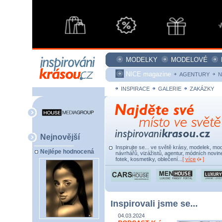
MODELKY
MODELOVÉ
NICE magazine
AGENTURY
N
INSPIRACE
GALERIE
ZAKÁZKY
Nejnovější
Inspirujte se... ve světě krásy, modelek, mod
Nejlépe hodnocená
návrhářů, vizážistů, agentur, módních novine
fotek, kosmetiky, oblečení...
[
více
]
Inspirovali jsme se...
04.03.2024