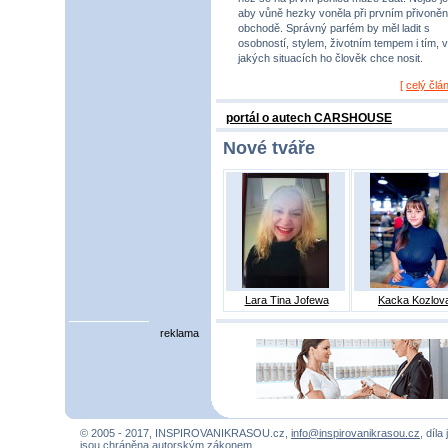
aby vůně hezky voněla při prvním přivoněn
obchodě. Správný parfém by měl ladit s
osobností, stylem, životním tempem i tím, v
jakých situacích ho člověk chce nosit.
[
celý člá
portál o autech CARSHOUSE
Nové tváře
Lara Tina Jofewa
Kacka Kozlov
reklama
© 2005 - 2017, INSPIROVANIKRASOU.cz,
info@inspirovanikrasou.cz
, díla
jsou chráněna autorským zákonem.