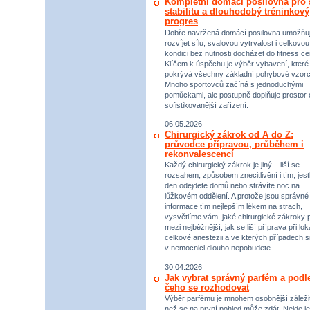
Kompletní domácí posilovna pro s
stabilitu a dlouhodobý tréninkový
progres
Dobře navržená domácí posilovna umožňu
rozvíjet sílu, svalovou vytrvalost i celkovou
kondici bez nutnosti docházet do fitness ce
Klíčem k úspěchu je výběr vybavení, které
pokrývá všechny základní pohybové vzorc
Mnoho sportovců začíná s jednoduchými
pomůckami, ale postupně doplňuje prostor 
sofistikovanější zařízení.
06.05.2026
Chirurgický zákrok od A do Z:
průvodce přípravou, průběhem i
rekonvalescencí
Každý chirurgický zákrok je jiný – liší se
rozsahem, způsobem znecitlivění i tím, jestl
den odejdete domů nebo strávíte noc na
lůžkovém oddělení. A protože jsou správné
informace tím nejlepším lékem na strach,
vysvětlíme vám, jaké chirurgické zákroky p
mezi nejběžnější, jak se liší příprava při lok
celkové anestezii a ve kterých případech s
v nemocnici dlouho nepobudete.
30.04.2026
Jak vybrat správný parfém a podl
čeho se rozhodovat
Výběr parfému je mnohem osobnější záležit
než se na první pohled může zdát. Nejde je