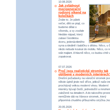
10.08.2026
Jak zvládnout
mezigenerační
rodinný víkend na
kolečkách
Znáte to. Je pátek
večer, děti se ptají, co
budeme dělat o
víkendu, a vy zoufale
hledáte nápad, který
zabaví šestiletou
dceru, jedenáctiletého
syna a ideálně i babičku s dědou. Něco, u 
nikdo nebude koukat do mobilu. Něco, co 
stát majlant. A hlavně něco, co budou chtít 
zopakovat.
07.07.2026
Proč jsou realistické stromky tak
oblíbené v moderních interiérech
Dnešní požadavky na vánoční stromek jso
někde úplně jinde než dříve, jelikož naše int
procházejí velkou moderní vlnou. Moderní
interiéry bývají čistší, jednodušší a mnohe
založené na detailech. A do takového prost
nemůžete dát na Vánoce stromek, který
připomíná chudého příbuzného strýčka Jed
20.05.2026