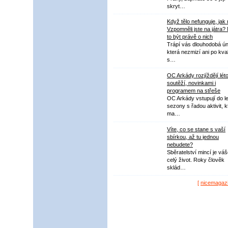
skryt…
Když tělo nefunguje, jak
Vzpomněli jste na játra?
to být právě o nich
Trápí vás dlouhodobá ú
která nezmizí ani po kval
s…
OC Arkády rozjíždějí lét
soutěží, novinkami i
programem na střeše
OC Arkády vstupují do le
sezony s řadou aktivit, k
ma…
Víte, co se stane s vaší
sbírkou, až tu jednou
nebudete?
Sběratelství mincí je vá
celý život. Roky člověk
sklád…
[
nicemagaz