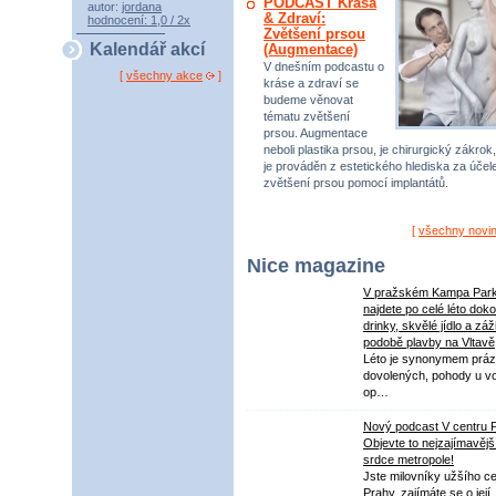
PODCAST Krása
autor:
jordana
& Zdraví:
hodnocení: 1,0 / 2x
Zvětšení prsou
Kalendář akcí
(Augmentace)
V dnešním podcastu o
[
všechny akce
]
kráse a zdraví se
budeme věnovat
tématu zvětšení
prsou. Augmentace
neboli plastika prsou, je chirurgický zákrok,
je prováděn z estetického hlediska za úče
zvětšení prsou pomocí implantátů.
[
všechny novi
Nice magazine
V pražském Kampa Par
najdete po celé léto dok
drinky, skvělé jídlo a záž
podobě plavby na Vltavě
Léto je synonymem práz
dovolených, pohody u v
op…
Nový podcast V centru 
Objevte to nejzajímavějš
srdce metropole!
Jste milovníky užšího ce
Prahy, zajímáte se o její