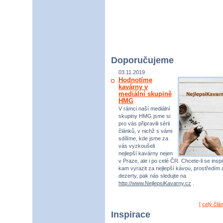
Doporučujeme
03.11.2019
Hodnotíme
kavárny v
mediální skupině
HMG
V rámci naší mediální
skupiny HMG jsme si
pro vás připravili sérii
článků, v nichž s vámi
sdílíme, kde jsme za
vás vyzkoušeli
nejlepší kavárny nejen
v Praze, ale i po celé ČR. Chcete-li se inspi
kam vyrazit za nejlepší kávou, prostředím 
dezerty, pak nás sledujte na
http://www.NejlepsiKavarny.cz
.
[
celý člá
Inspirace