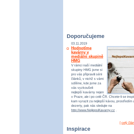
Doporučujeme
03.11.2019
Hodnotíme
kavárny v
mediální skupině
HMG
V rámci naší mediální
skupiny HMG jsme si
pro vás připravili sérii
článků, v nichž s vámi
sdílíme, kde jsme za
vás vyzkoušeli
nejlepší kavárny nejen
v Praze, ale i po celé ČR. Chcete-li se inspi
kam vyrazit za nejlepší kávou, prostředím 
dezerty, pak nás sledujte na
http://www.NejlepsiKavarny.cz
.
[
celý člá
Inspirace