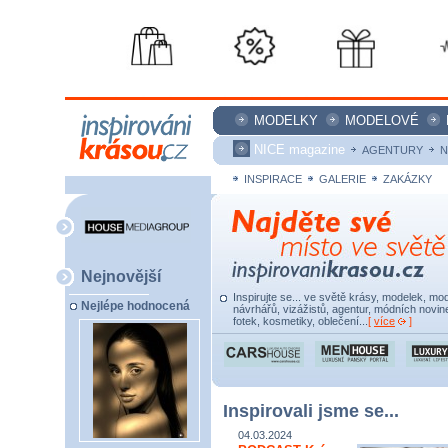
MODELKY
MODELOVÉ
NICE magazine
AGENTURY
N
INSPIRACE
GALERIE
ZAKÁZKY
Nejnovější
Inspirujte se... ve světě krásy, modelek, mod
Nejlépe hodnocená
návrhářů, vizážistů, agentur, módních novine
fotek, kosmetiky, oblečení...
[
více
]
Inspirovali jsme se...
04.03.2024