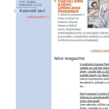
PODCAST Krása
autor:
jordana
& Zdraví:
hodnocení: 1,0 / 2x
Zvětšení prsou
Kalendář akcí
(Augmentace)
V dnešním podcastu o
[
všechny akce
]
kráse a zdraví se
budeme věnovat
tématu zvětšení
prsou. Augmentace
neboli plastika prsou, je chirurgický zákrok,
je prováděn z estetického hlediska za úče
zvětšení prsou pomocí implantátů.
[
všechny novi
Nice magazine
V pražském Kampa Par
najdete po celé léto dok
drinky, skvělé jídlo a záž
podobě plavby na Vltavě
Léto je synonymem práz
dovolených, pohody u v
op…
Nový podcast V centru 
Objevte to nejzajímavějš
srdce metropole!
Jste milovníky užšího ce
Prahy, zajímáte se o její