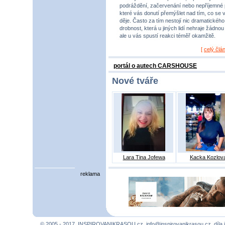
podráždění, začervenání nebo nepříjemné 
které vás donutí přemýšlet nad tím, co se 
děje. Často za tím nestojí nic dramatického,
drobnost, která u jiných lidí nehraje žádnou r
ale u vás spustí reakci téměř okamžitě.
[
celý člá
portál o autech CARSHOUSE
Nové tváře
Lara Tina Jofewa
Kacka Kozlov
reklama
© 2005 - 2017, INSPIROVANIKRASOU.cz,
info@inspirovanikrasou.cz
, díla