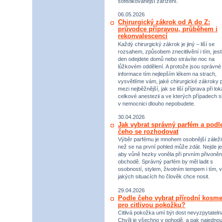
sofistikovanější zařízení.
06.05.2026
Chirurgický zákrok od A do Z:
průvodce přípravou, průběhem i
rekonvalescencí
Každý chirurgický zákrok je jiný – liší se
rozsahem, způsobem znecitlivění i tím, jestl
den odejdete domů nebo strávíte noc na
lůžkovém oddělení. A protože jsou správné
informace tím nejlepším lékem na strach,
vysvětlíme vám, jaké chirurgické zákroky p
mezi nejběžnější, jak se liší příprava při lok
celkové anestezii a ve kterých případech s
v nemocnici dlouho nepobudete.
30.04.2026
Jak vybrat správný parfém a podl
čeho se rozhodovat
Výběr parfému je mnohem osobnější záležit
než se na první pohled může zdát. Nejde je
aby vůně hezky voněla při prvním přivoněn
obchodě. Správný parfém by měl ladit s
osobností, stylem, životním tempem i tím, v
jakých situacích ho člověk chce nosit.
29.04.2026
Podle čeho vybrat přírodní kosme
pro citlivou pokožku?
Citlivá pokožka umí být dost nevyzpytateln
Chvíli je všechno v pohodě, a pak najednou