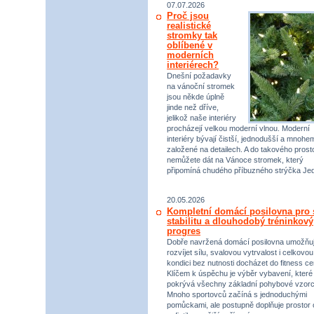
07.07.2026
Proč jsou
realistické
stromky tak
oblíbené v
moderních
interiérech?
Dnešní požadavky
na vánoční stromek
jsou někde úplně
jinde než dříve,
jelikož naše interiéry
procházejí velkou moderní vlnou. Moderní
interiéry bývají čistší, jednodušší a mnohe
založené na detailech. A do takového prost
nemůžete dát na Vánoce stromek, který
připomíná chudého příbuzného strýčka Jed
20.05.2026
Kompletní domácí posilovna pro s
stabilitu a dlouhodobý tréninkový
progres
Dobře navržená domácí posilovna umožňu
rozvíjet sílu, svalovou vytrvalost i celkovou
kondici bez nutnosti docházet do fitness ce
Klíčem k úspěchu je výběr vybavení, které
pokrývá všechny základní pohybové vzorc
Mnoho sportovců začíná s jednoduchými
pomůckami, ale postupně doplňuje prostor 