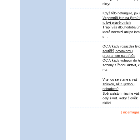
skryt…
Když tělo nefunguje, jak
Vzpomněli jste na játra?
to být právě o nich
Trápí vás dlouhodobá ú
která nezmizí ani po kval
s…
OC Arkády rozjíždějí lét
soutěží, novinkami i
programem na střeše
OC Arkády vstupují do le
sezony s řadou aktivit, k
ma…
Víte, co se stane s vaší
sbírkou, až tu jednou
nebudete?
Sběratelství mincí je vá
celý život. Roky člověk
sklád…
[
nicemagaz