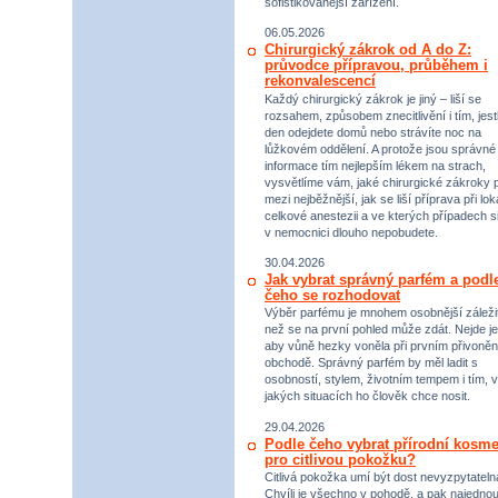
sofistikovanější zařízení.
06.05.2026
Chirurgický zákrok od A do Z:
průvodce přípravou, průběhem i
rekonvalescencí
Každý chirurgický zákrok je jiný – liší se
rozsahem, způsobem znecitlivění i tím, jestl
den odejdete domů nebo strávíte noc na
lůžkovém oddělení. A protože jsou správné
informace tím nejlepším lékem na strach,
vysvětlíme vám, jaké chirurgické zákroky p
mezi nejběžnější, jak se liší příprava při lok
celkové anestezii a ve kterých případech s
v nemocnici dlouho nepobudete.
30.04.2026
Jak vybrat správný parfém a podl
čeho se rozhodovat
Výběr parfému je mnohem osobnější záležit
než se na první pohled může zdát. Nejde je
aby vůně hezky voněla při prvním přivoněn
obchodě. Správný parfém by měl ladit s
osobností, stylem, životním tempem i tím, v
jakých situacích ho člověk chce nosit.
29.04.2026
Podle čeho vybrat přírodní kosme
pro citlivou pokožku?
Citlivá pokožka umí být dost nevyzpytateln
Chvíli je všechno v pohodě, a pak najednou