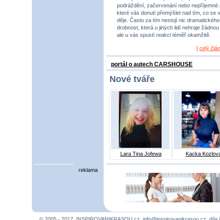
podráždění, začervenání nebo nepříjemné 
které vás donutí přemýšlet nad tím, co se 
děje. Často za tím nestojí nic dramatického,
drobnost, která u jiných lidí nehraje žádnou r
ale u vás spustí reakci téměř okamžitě.
[
celý člá
portál o autech CARSHOUSE
Nové tváře
Lara Tina Jofewa
Kacka Kozlov
reklama
© 2005 - 2017, INSPIROVANIKRASOU.cz,
info@inspirovanikrasou.cz
, díla