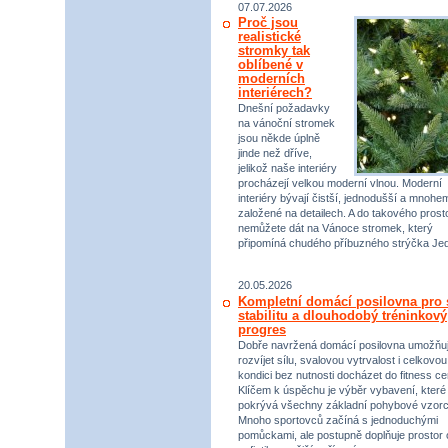
07.07.2026
Proč jsou
realistické
stromky tak
oblíbené v
moderních
interiérech?
Dnešní požadavky
na vánoční stromek
jsou někde úplně
jinde než dříve,
jelikož naše interiéry
procházejí velkou moderní vlnou. Moderní
interiéry bývají čistší, jednodušší a mnohe
založené na detailech. A do takového prost
nemůžete dát na Vánoce stromek, který
připomíná chudého příbuzného strýčka Jed
20.05.2026
Kompletní domácí posilovna pro s
stabilitu a dlouhodobý tréninkový
progres
Dobře navržená domácí posilovna umožňu
rozvíjet sílu, svalovou vytrvalost i celkovou
kondici bez nutnosti docházet do fitness ce
Klíčem k úspěchu je výběr vybavení, které
pokrývá všechny základní pohybové vzorc
Mnoho sportovců začíná s jednoduchými
pomůckami, ale postupně doplňuje prostor 