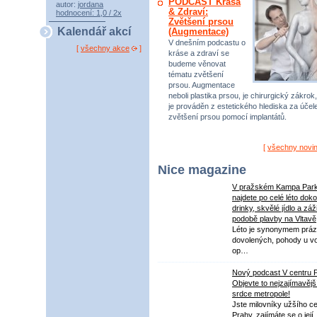
PODCAST Krása
autor:
jordana
& Zdraví:
hodnocení: 1,0 / 2x
Zvětšení prsou
Kalendář akcí
(Augmentace)
V dnešním podcastu o
[
všechny akce
]
kráse a zdraví se
budeme věnovat
tématu zvětšení
prsou. Augmentace
neboli plastika prsou, je chirurgický zákrok,
je prováděn z estetického hlediska za úče
zvětšení prsou pomocí implantátů.
[
všechny novi
Nice magazine
V pražském Kampa Par
najdete po celé léto dok
drinky, skvělé jídlo a záž
podobě plavby na Vltavě
Léto je synonymem práz
dovolených, pohody u v
op…
Nový podcast V centru 
Objevte to nejzajímavějš
srdce metropole!
Jste milovníky užšího ce
Prahy, zajímáte se o její