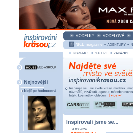
MODELKY
MODELOVÉ
NICE magazine
AGENTURY
N
INSPIRACE
GALERIE
ZAKÁZKY
Nejnovější
Inspirujte se... ve světě krásy, modelek, mod
Nejlépe hodnocená
návrhářů, vizážistů, agentur, módních novine
fotek, kosmetiky, oblečení...
[
více
]
Inspirovali jsme se...
04.03.2024