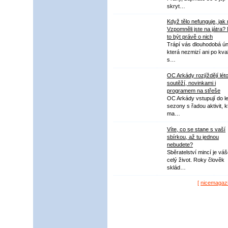
skryt…
Když tělo nefunguje, jak
Vzpomněli jste na játra?
to být právě o nich
Trápí vás dlouhodobá ú
která nezmizí ani po kval
s…
OC Arkády rozjíždějí lét
soutěží, novinkami i
programem na střeše
OC Arkády vstupují do le
sezony s řadou aktivit, k
ma…
Víte, co se stane s vaší
sbírkou, až tu jednou
nebudete?
Sběratelství mincí je vá
celý život. Roky člověk
sklád…
[
nicemagaz