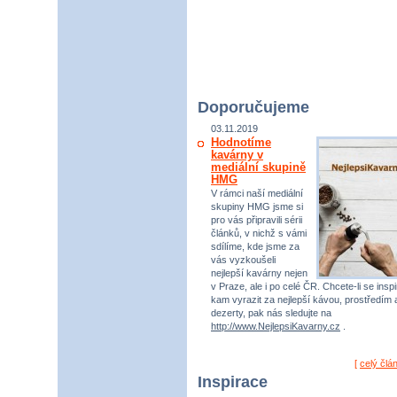
Doporučujeme
03.11.2019
Hodnotíme
kavárny v
mediální skupině
HMG
V rámci naší mediální
skupiny HMG jsme si
pro vás připravili sérii
článků, v nichž s vámi
sdílíme, kde jsme za
vás vyzkoušeli
nejlepší kavárny nejen
v Praze, ale i po celé ČR. Chcete-li se inspi
kam vyrazit za nejlepší kávou, prostředím 
dezerty, pak nás sledujte na
http://www.NejlepsiKavarny.cz
.
[
celý člá
Inspirace