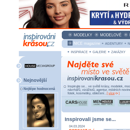
MODELKY
MODELOVÉ
NICE magazine
AGENTURY
N
INSPIRACE
GALERIE
ZAKÁZKY
Nejnovější
Inspirujte se... ve světě krásy, modelek, mod
Nejlépe hodnocená
návrhářů, vizážistů, agentur, módních novine
fotek, kosmetiky, oblečení...
[
více
]
Inspirovali jsme se...
04.03.2024