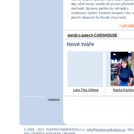
aby vůně hezky voněla při prvním přivoněn
obchodě. Správný parfém by měl ladit s
osobností, stylem, životním tempem i tím, v
jakých situacích ho člověk chce nosit.
[
celý člá
portál o autech CARSHOUSE
Nové tváře
Lara Tina Jofewa
Kacka Kozlov
reklama
© 2005 - 2017, INSPIROVANIKRASOU.cz,
info@inspirovanikrasou.cz
, díla
jsou chráněna autorským zákonem.