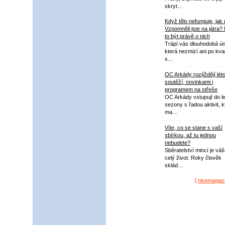
skryt…
Když tělo nefunguje, jak
Vzpomněli jste na játra?
to být právě o nich
Trápí vás dlouhodobá ú
která nezmizí ani po kval
s…
OC Arkády rozjíždějí lét
soutěží, novinkami i
programem na střeše
OC Arkády vstupují do le
sezony s řadou aktivit, k
ma…
Víte, co se stane s vaší
sbírkou, až tu jednou
nebudete?
Sběratelství mincí je vá
celý život. Roky člověk
sklád…
[
nicemagaz