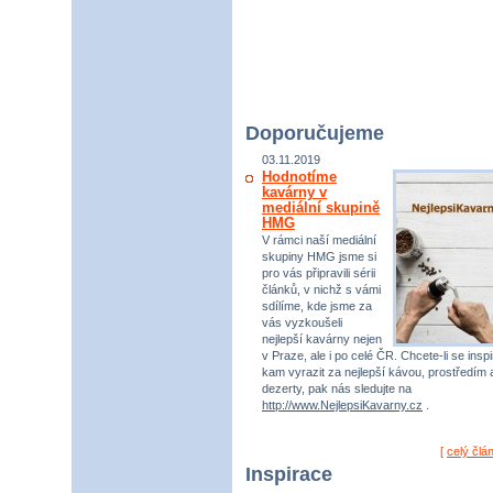
Doporučujeme
03.11.2019
Hodnotíme
kavárny v
mediální skupině
HMG
V rámci naší mediální
skupiny HMG jsme si
pro vás připravili sérii
článků, v nichž s vámi
sdílíme, kde jsme za
vás vyzkoušeli
nejlepší kavárny nejen
v Praze, ale i po celé ČR. Chcete-li se inspi
kam vyrazit za nejlepší kávou, prostředím 
dezerty, pak nás sledujte na
http://www.NejlepsiKavarny.cz
.
[
celý člá
Inspirace