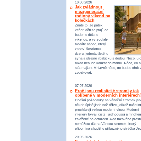
10.08.2026
Jak zvládnout
mezigenerační
rodinný víkend na
kolečkách
Znáte to. Je pátek
večer, děti se ptají, co
budeme dělat o
víkendu, a vy zoufale
hledáte nápad, který
zabaví šestiletou
dceru, jedenáctiletého
syna a ideálně i babičku s dědou. Něco, u 
nikdo nebude koukat do mobilu. Něco, co 
stát majlant. A hlavně něco, co budou chtít 
zopakovat.
07.07.2026
Proč jsou realistické stromky tak
oblíbené v moderních interiérech
Dnešní požadavky na vánoční stromek jso
někde úplně jinde než dříve, jelikož naše int
procházejí velkou moderní vlnou. Moderní
interiéry bývají čistší, jednodušší a mnohe
založené na detailech. A do takového prost
nemůžete dát na Vánoce stromek, který
připomíná chudého příbuzného strýčka Jed
20.05.2026