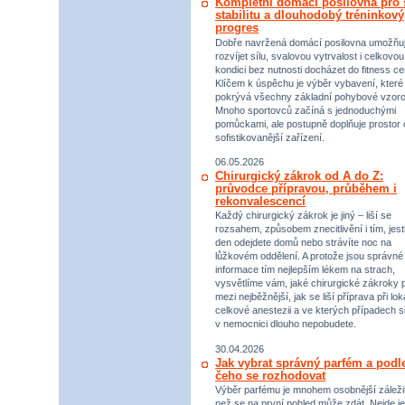
Kompletní domácí posilovna pro s
stabilitu a dlouhodobý tréninkový
progres
Dobře navržená domácí posilovna umožňu
rozvíjet sílu, svalovou vytrvalost i celkovou
kondici bez nutnosti docházet do fitness ce
Klíčem k úspěchu je výběr vybavení, které
pokrývá všechny základní pohybové vzorc
Mnoho sportovců začíná s jednoduchými
pomůckami, ale postupně doplňuje prostor 
sofistikovanější zařízení.
06.05.2026
Chirurgický zákrok od A do Z:
průvodce přípravou, průběhem i
rekonvalescencí
Každý chirurgický zákrok je jiný – liší se
rozsahem, způsobem znecitlivění i tím, jestl
den odejdete domů nebo strávíte noc na
lůžkovém oddělení. A protože jsou správné
informace tím nejlepším lékem na strach,
vysvětlíme vám, jaké chirurgické zákroky p
mezi nejběžnější, jak se liší příprava při lok
celkové anestezii a ve kterých případech s
v nemocnici dlouho nepobudete.
30.04.2026
Jak vybrat správný parfém a podl
čeho se rozhodovat
Výběr parfému je mnohem osobnější záležit
než se na první pohled může zdát. Nejde je