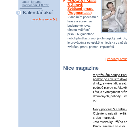
PODCAST Krása
autor:
jordana
& Zdraví:
hodnocení: 1,0 / 2x
Zvětšení prsou
Kalendář akcí
(Augmentace)
V dnešním podcastu o
[
všechny akce
]
kráse a zdraví se
budeme věnovat
tématu zvětšení
prsou. Augmentace
neboli plastika prsou, je chirurgický zákrok,
je prováděn z estetického hlediska za úče
zvětšení prsou pomocí implantátů.
[
všechny novi
Nice magazine
V pražském Kampa Par
najdete po celé léto dok
drinky, skvělé jídlo a záž
podobě plavby na Vltavě
Léto je synonymem práz
dovolených, pohody u v
op…
Nový podcast V centru 
Objevte to nejzajímavějš
srdce metropole!
Jste milovníky užšího ce
Prahy, zajímáte se o její