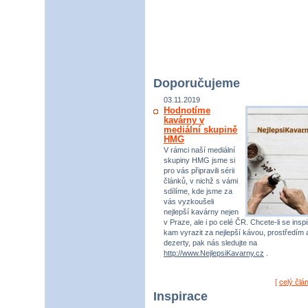
Doporučujeme
03.11.2019
Hodnotíme
kavárny v
mediální skupině
HMG
V rámci naší mediální
skupiny HMG jsme si
pro vás připravili sérii
článků, v nichž s vámi
sdílíme, kde jsme za
vás vyzkoušeli
nejlepší kavárny nejen
v Praze, ale i po celé ČR. Chcete-li se inspi
kam vyrazit za nejlepší kávou, prostředím 
dezerty, pak nás sledujte na
http://www.NejlepsiKavarny.cz
.
[
celý člá
Inspirace