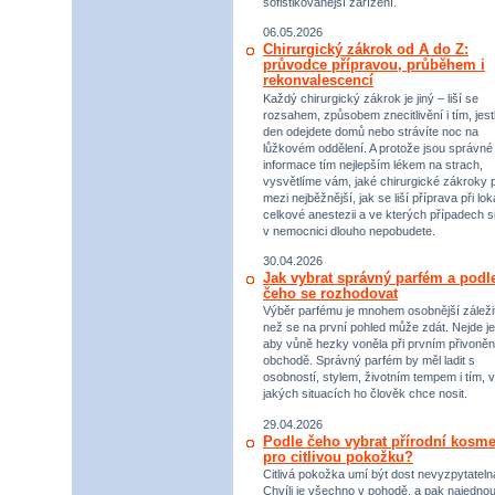
sofistikovanější zařízení.
06.05.2026
Chirurgický zákrok od A do Z:
průvodce přípravou, průběhem i
rekonvalescencí
Každý chirurgický zákrok je jiný – liší se
rozsahem, způsobem znecitlivění i tím, jestl
den odejdete domů nebo strávíte noc na
lůžkovém oddělení. A protože jsou správné
informace tím nejlepším lékem na strach,
vysvětlíme vám, jaké chirurgické zákroky p
mezi nejběžnější, jak se liší příprava při lok
celkové anestezii a ve kterých případech s
v nemocnici dlouho nepobudete.
30.04.2026
Jak vybrat správný parfém a podl
čeho se rozhodovat
Výběr parfému je mnohem osobnější záležit
než se na první pohled může zdát. Nejde je
aby vůně hezky voněla při prvním přivoněn
obchodě. Správný parfém by měl ladit s
osobností, stylem, životním tempem i tím, v
jakých situacích ho člověk chce nosit.
29.04.2026
Podle čeho vybrat přírodní kosme
pro citlivou pokožku?
Citlivá pokožka umí být dost nevyzpytateln
Chvíli je všechno v pohodě, a pak najednou