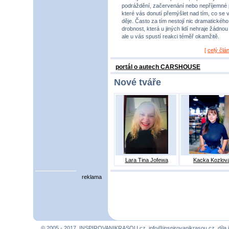
podráždění, začervenání nebo nepříjemné 
které vás donutí přemýšlet nad tím, co se 
děje. Často za tím nestojí nic dramatického,
drobnost, která u jiných lidí nehraje žádnou r
ale u vás spustí reakci téměř okamžitě.
[
celý člá
portál o autech CARSHOUSE
Nové tváře
Lara Tina Jofewa
Kacka Kozlov
reklama
© 2005 - 2017, INSPIROVANIKRASOU.cz,
info@inspirovanikrasou.cz
, díla