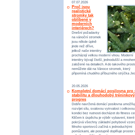
07.07.2026
Proč jsou
realistické
stromky tak
oblíbené v
moderních
interiérech?
Dnešní požadavky
na vánoční stromek
jsou někde úplně
jinde než dříve,
jelikož naše interiéry
procházejí velkou moderní vlnou. Moderní
interiéry bývají čistší, jednodušší a mnohe
založené na detailech. A do takového prost
nemůžete dát na Vánoce stromek, který
připomíná chudého příbuzného strýčka Jed
20.05.2026
Kompletní domácí posilovna pro s
stabilitu a dlouhodobý tréninkový
progres
Dobře navržená domácí posilovna umožňu
rozvíjet sílu, svalovou vytrvalost i celkovou
kondici bez nutnosti docházet do fitness ce
Klíčem k úspěchu je výběr vybavení, které
pokrývá všechny základní pohybové vzorc
Mnoho sportovců začíná s jednoduchými
pomůckami, ale postupně doplňuje prostor 