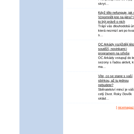
skryt…
Když tělo nefunguje, jak
Vzpomněli jste na játra?
to být právě o nich
Trápí vás dlouhodobá ú
která nezmizí ani po kval
s…
OC Arkády rozjíždějí lét
soutěží, novinkami i
programem na střeše
OC Arkády vstupují do le
sezony s řadou aktivit, k
ma…
Víte, co se stane s vaší
sbírkou, až tu jednou
nebudete?
Sběratelství mincí je vá
celý život. Roky člověk
sklád…
[
nicemagaz