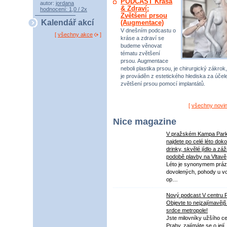
PODCAST Krása
autor:
jordana
& Zdraví:
hodnocení: 1,0 / 2x
Zvětšení prsou
Kalendář akcí
(Augmentace)
V dnešním podcastu o
[
všechny akce
]
kráse a zdraví se
budeme věnovat
tématu zvětšení
prsou. Augmentace
neboli plastika prsou, je chirurgický zákrok,
je prováděn z estetického hlediska za úče
zvětšení prsou pomocí implantátů.
[
všechny novi
Nice magazine
V pražském Kampa Par
najdete po celé léto dok
drinky, skvělé jídlo a záž
podobě plavby na Vltavě
Léto je synonymem práz
dovolených, pohody u v
op…
Nový podcast V centru 
Objevte to nejzajímavějš
srdce metropole!
Jste milovníky užšího ce
Prahy, zajímáte se o její