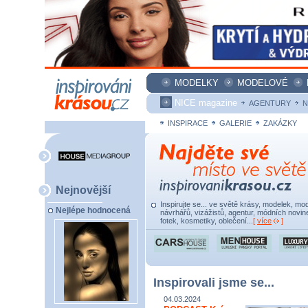
MODELKY
MODELOVÉ
NICE magazine
AGENTURY
N
INSPIRACE
GALERIE
ZAKÁZKY
Nejnovější
Inspirujte se... ve světě krásy, modelek, mod
Nejlépe hodnocená
návrhářů, vizážistů, agentur, módních novine
fotek, kosmetiky, oblečení...
[
více
]
Inspirovali jsme se...
04.03.2024