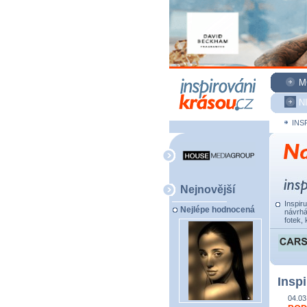
M
N
INS
Nejnovější
Inspir
Nejlépe hodnocená
návrhá
fotek, 
Inspi
04.03