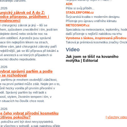
ikovanější zařízení.
ADK
Pište si svůj příběh...
.2026
urgický zákrok od A do Z:
STADLERFORM.cz
odce přípravou, průběhem i
Švýcarská kvalita v moderním designu.
nvalescencí
Přístroje pro úpravu vnitřního klimatu
chirurgický zákrok je jiný – liší se
METEOSHOP.cz
hem, způsobem znecitlivění i tím, jestli ten
Specialista na meteostanice, teploměry, hodi
dejdete domů nebo strávíte noc na
další přístroje s nejširší nabídkou na trhu
vém oddělení. A protože jsou správné
Vyrobena s láskou, inspirovaná přírodou
mace tím nejlepším lékem na strach,
Taková je prémiová kosmetika značky Oncl
tlíme vám, jaké chirurgické zákroky patří
Video
ejběžnější, jak se liší příprava při lokální a
vé anestezii a ve kterých případech si
Jak jsem se těšil na kovaného
ocnici dlouho nepobudete.
motýlka | Editorial
.2026
vybrat správný parfém a podle
 se rozhodovat
 parfému je mnohem osobnější záležitost,
e na první pohled může zdát. Nejde jen o to,
ůně hezky voněla při prvním přivonění v
dě. Správný parfém by měl ladit s
ostí, stylem, životním tempem i tím, v
h situacích ho člověk chce nosit.
.2026
e čeho vybrat přírodní kosmetiku
citlivou pokožku?
[
všechny vide
vá pokožka umí být dost nevyzpytatelná.
i je všechno v pohodě, a pak najednou přijde