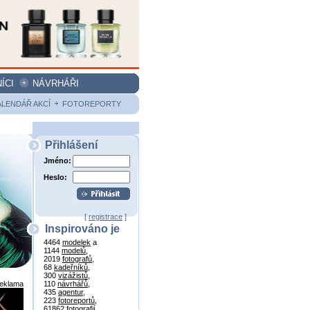
ÍCI
NÁVRHÁŘI
ALENDÁŘ AKCÍ
FOTOREPORTY
Přihlášení
Jméno:
Heslo:
[
registrace
]
Inspirováno je
4464
modelek
a
1144
modelů
,
2019
fotografů
,
68
kadeřníků
,
300
vizážistů
,
reklama
110
návrhářů
,
435
agentur
,
223
fotoreportů
,
61862
fotografií