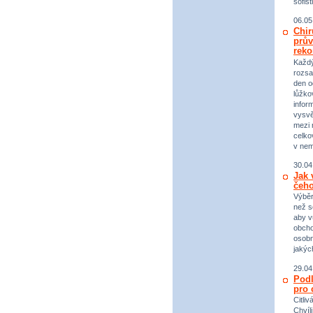
sofist
06.05
Chir
prův
reko
Každý 
rozsa
den o
lůžko
infor
vysvě
mezi n
celko
v nem
30.04
Jak 
čeho
Výběr
než s
aby v
obcho
osobn
jakýc
29.04
Podl
pro 
Citli
Chvíl