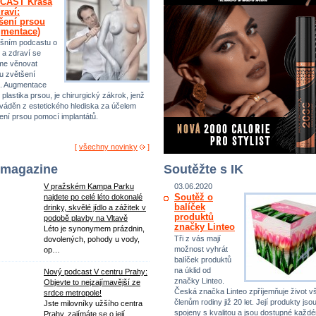
CAST Krása
raví:
šení prsou
gmentace)
šním podcastu o
 a zdraví se
me věnovat
u zvětšení
. Augmentace
 plastika prsou, je chirurgický zákrok, jenž
ováděn z estetického hlediska za účelem
ení prsou pomocí implantátů.
[
všechny novinky
]
 magazine
Soutěžte s IK
V pražském Kampa Parku
03.06.2020
Soutěž o
najdete po celé léto dokonalé
balíček
drinky, skvělé jídlo a zážitek v
produktů
podobě plavby na Vltavě
značky Linteo
Léto je synonymem prázdnin,
Tři z vás mají
dovolených, pohody u vody,
možnost vyhrát
op…
balíček produktů
na úklid od
Nový podcast V centru Prahy:
značky Linteo.
Objevte to nejzajímavější ze
Česká značka Linteo zpříjemňuje život 
srdce metropole!
členům rodiny již 20 let. Její produkty jso
Jste milovníky užšího centra
spojeny s kvalitou a jsou dostupné každ
Prahy, zajímáte se o její