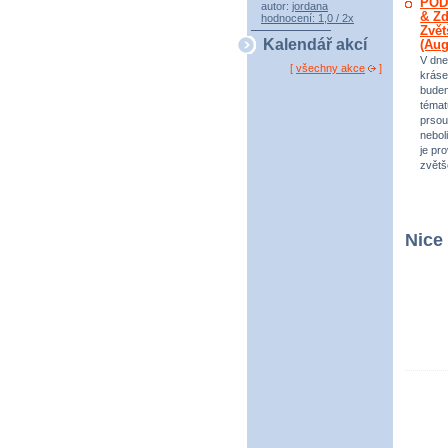
POD
autor:
jordana
& Zd
hodnocení: 1,0 / 2x
Zvět
Kalendář akcí
(Au
V dne
[
všechny akce
]
kráse
bude
témat
prsou
neboli
je pr
zvětš
Nice