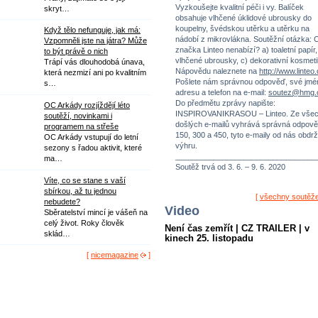
Vyzkoušejte kvalitní péči i vy. Balíček
skryt…
obsahuje vlhčené úklidové ubrousky do
koupelny, švédskou utěrku a utěrku na
Když tělo nefunguje, jak má:
nádobí z mikrovlákna. Soutěžní otázka: 
Vzpomněli jste na játra? Může
značka Linteo nenabízí? a) toaletní papír,
to být právě o nich
vlhčené ubrousky, c) dekorativní kosmeti
Trápí vás dlouhodobá únava,
Nápovědu naleznete na
http://www.linteo
která nezmizí ani po kvalitním
Pošlete nám správnou odpověď, své jmé
s…
adresu a telefon na e-mail:
soutez@hmg.
Do předmětu zprávy napište:
OC Arkády rozjíždějí léto
INSPIROVANIKRASOU – Linteo. Ze vše
soutěží, novinkami i
došlých e-mailů vyhrává správná odpově
programem na střeše
150, 300 a 450, tyto e-maily od nás obdrž
OC Arkády vstupují do letní
výhru.
sezony s řadou aktivit, které
_________________________________
ma…
Soutěž trvá od 3. 6. – 9. 6. 2020
Víte, co se stane s vaší
sbírkou, až tu jednou
[
všechny soutěž
nebudete?
Video
Sběratelství mincí je vášeň na
celý život. Roky člověk
Není čas zemřít | CZ TRAILER | v
sklád…
kinech 25. listopadu
[
nicemagazine
]