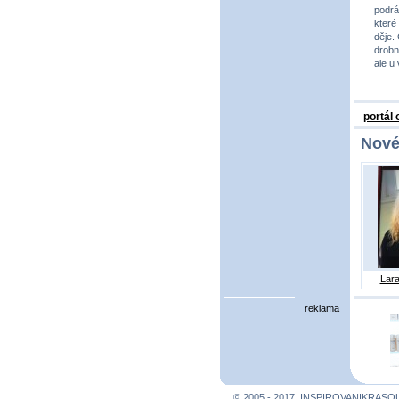
podrá
které
děje.
drobno
ale u
portál
Nové
Lara
reklama
© 2005 - 2017, INSPIROVANIKRASO