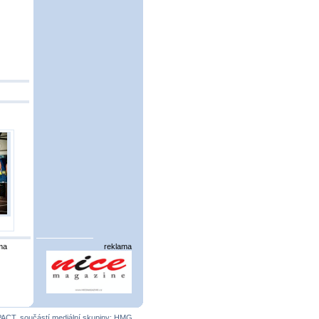
ma
reklama
PACT
, součástí mediální skupiny:
HMG