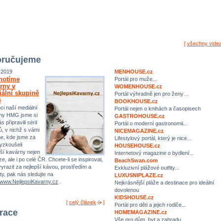
[
všechny vide
ručujeme
.2019
MENHOUSE.cz
notíme
Portál pro muže...
rny v
WOMENHOUSE.cz
ální skupině
Portál výhradně jen pro ženy…
G
BOOKHOUSE.cz
ci naší mediální
Portál nejen o knihách a časopisech
ny HMG jsme si
GASTROHOUSE.cz
s připravili sérii
Portál o moderní gastronomii...
ů, v nichž s vámi
NICEMAGAZINE.cz
me, kde jsme za
Lifestylový portál, který je nice...
yzkoušeli
HOUSEHOUSE.cz
pší kavárny nejen
Internetový magazine o bydlení...
e, ale i po celé ČR. Chcete-li se inspirovat,
BeachSwan.com
yrazit za nejlepší kávou, prostředím a
Exkluzivní plážové outfity...
ty, pak nás sledujte na
LUXUSNIPLAZE.cz
//www.NejlepsiKavarny.cz
.
Nejkrásnější pláže a destinace pro ideální
dovolenou
KIDSHOUSE.cz
[
celý článek
]
Portál pro děti a jejich rodiče...
irace
HOMEMAGAZINE.cz
Vše pro dům, byt a zahradu…