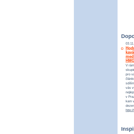
Dopo
03.11
Hod
kavá
medi
HM
V rám
skupi
pro vá
článk
sdílí
vás v
nejle
v Praz
kam v
dezer
http:
Insp