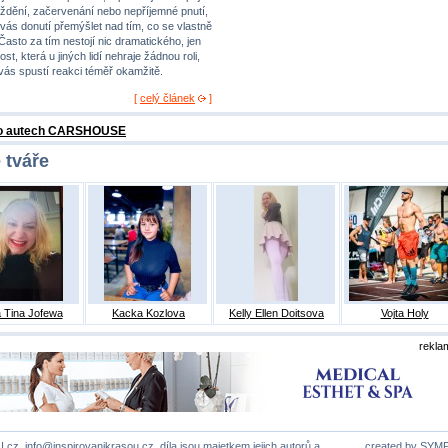
ždění, začervenání nebo nepříjemné pnutí,
 vás donutí přemýšlet nad tím, co se vlastně
 Často za tím nestojí nic dramatického, jen
st, která u jiných lidí nehraje žádnou roli,
 vás spustí reakci téměř okamžitě.
[
celý článek
]
 o autech CARSHOUSE
 tváře
 Tina Jofewa
Kacka Kozlova
Kelly Ellen Doitsova
Vojta Holy
rekla
U.cz,
info@inspirovanikrasou.cz
, díla jsou majetkem jejich autorů a
created by
SYM