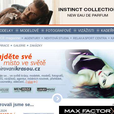
ODELKY
MODELOVÉ
FOTOGRAFOVÉ
VIZÁŽISTI
KADEŘN
ICE magazine
AGENTURY
NEHTOVÁ STUDIA
RELAX A SPORT CENTRA
K
PIRACE
GALERIE
ZAKÁZKY
ujte se... ve světě krásy, modelek, modelů, fotografů,
řů, vizážistů, agentur, módních novinek, přehlídek,
kosmetiky, oblečení...
[
více
]
rovali jsme se...
.2024