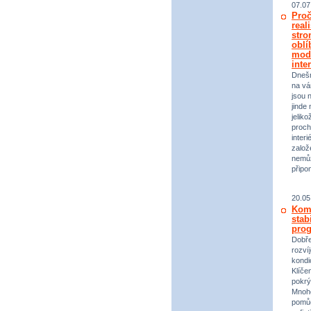
07.07
Proč
real
stro
oblí
mod
inte
Dneš
na vá
jsou 
jinde 
jeliko
proch
inter
založ
nemůž
připo
20.05
Komp
stab
prog
Dobře
rozvíj
kondi
Klíče
pokrý
Mnoho
pomůc