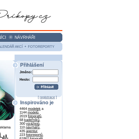
ÍCI
NÁVRHÁŘI
ALENDÁŘ AKCÍ
FOTOREPORTY
Přihlášení
Jméno:
Heslo:
[
registrace
]
Inspirováno je
4464
modelek
a
1144
modelů
,
2019
fotografů
,
68
kadeřníků
,
300
vizážistů
,
reklama
110
návrhářů
,
435
agentur
,
223
fotoreportů
,
61862
fotografií