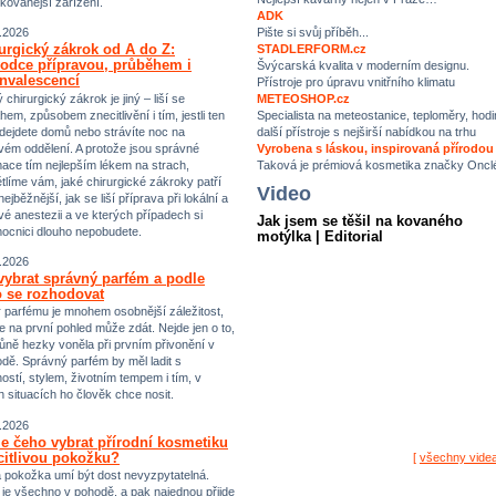
ikovanější zařízení.
ADK
Pište si svůj příběh...
.2026
urgický zákrok od A do Z:
STADLERFORM.cz
odce přípravou, průběhem i
Švýcarská kvalita v moderním designu.
nvalescencí
Přístroje pro úpravu vnitřního klimatu
chirurgický zákrok je jiný – liší se
METEOSHOP.cz
hem, způsobem znecitlivění i tím, jestli ten
Specialista na meteostanice, teploměry, hodi
dejdete domů nebo strávíte noc na
další přístroje s nejširší nabídkou na trhu
vém oddělení. A protože jsou správné
Vyrobena s láskou, inspirovaná přírodou
mace tím nejlepším lékem na strach,
Taková je prémiová kosmetika značky Oncl
tlíme vám, jaké chirurgické zákroky patří
Video
ejběžnější, jak se liší příprava při lokální a
vé anestezii a ve kterých případech si
Jak jsem se těšil na kovaného
ocnici dlouho nepobudete.
motýlka | Editorial
.2026
vybrat správný parfém a podle
 se rozhodovat
 parfému je mnohem osobnější záležitost,
e na první pohled může zdát. Nejde jen o to,
ůně hezky voněla při prvním přivonění v
dě. Správný parfém by měl ladit s
ostí, stylem, životním tempem i tím, v
h situacích ho člověk chce nosit.
.2026
e čeho vybrat přírodní kosmetiku
citlivou pokožku?
[
všechny vide
vá pokožka umí být dost nevyzpytatelná.
i je všechno v pohodě, a pak najednou přijde