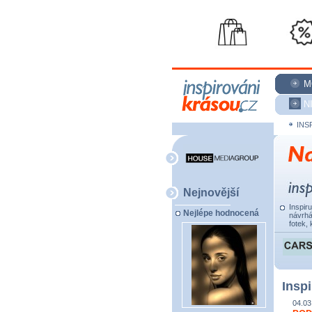
M
N
INS
Nejnovější
Inspir
Nejlépe hodnocená
návrhá
fotek, 
Inspi
04.03