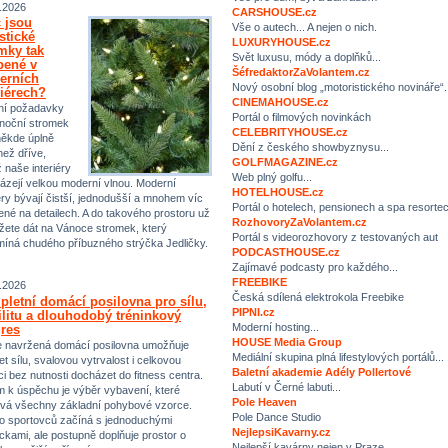
.2026
CARSHOUSE.cz
 jsou
Vše o autech... A nejen o nich.
istické
LUXURYHOUSE.cz
mky tak
Svět luxusu, módy a doplňků...
bené v
ŠéfredaktorZaVolantem.cz
erních
Nový osobní blog „motoristického novináře“.
riérech?
CINEMAHOUSE.cz
ní požadavky
Portál o filmových novinkách
noční stromek
CELEBRITYHOUSE.cz
někde úplně
Dění z českého showbyznysu...
než dříve,
GOLFMAGAZINE.cz
ž naše interiéry
Web plný golfu...
ázejí velkou moderní vlnou. Moderní
HOTELHOUSE.cz
iéry bývají čistší, jednodušší a mnohem víc
Portál o hotelech, pensionech a spa resorte
ené na detailech. A do takového prostoru už
RozhovoryZaVolantem.cz
ete dát na Vánoce stromek, který
Portál s videorozhovory z testovaných aut
míná chudého příbuzného strýčka Jedličky.
PODCASTHOUSE.cz
Zajímavé podcasty pro každého...
FREEBIKE
.2026
Česká sdílená elektrokola Freebike
letní domácí posilovna pro sílu,
PIPNI.cz
ilitu a dlouhodobý tréninkový
Moderní hosting...
res
HOUSE Media Group
 navržená domácí posilovna umožňuje
Mediální skupina plná lifestylových portálů...
et sílu, svalovou vytrvalost i celkovou
Baletní akademie Adély Pollertové
ci bez nutnosti docházet do fitness centra.
Labutí v Černé labuti...
m k úspěchu je výběr vybavení, které
Pole Heaven
vá všechny základní pohybové vzorce.
Pole Dance Studio
 sportovců začíná s jednoduchými
NejlepsiKavarny.cz
kami, ale postupně doplňuje prostor o
Nejlepší kavárny nejen v Praze…