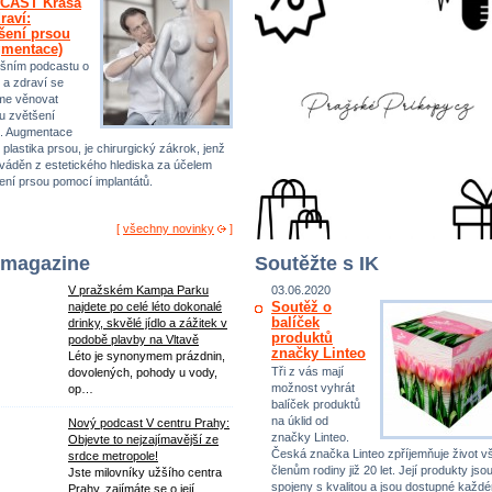
CAST Krása
raví:
šení prsou
gmentace)
šním podcastu o
 a zdraví se
me věnovat
u zvětšení
. Augmentace
 plastika prsou, je chirurgický zákrok, jenž
ováděn z estetického hlediska za účelem
ení prsou pomocí implantátů.
[
všechny novinky
]
 magazine
Soutěžte s IK
V pražském Kampa Parku
03.06.2020
Soutěž o
najdete po celé léto dokonalé
balíček
drinky, skvělé jídlo a zážitek v
produktů
podobě plavby na Vltavě
značky Linteo
Léto je synonymem prázdnin,
Tři z vás mají
dovolených, pohody u vody,
možnost vyhrát
op…
balíček produktů
na úklid od
Nový podcast V centru Prahy:
značky Linteo.
Objevte to nejzajímavější ze
Česká značka Linteo zpříjemňuje život 
srdce metropole!
členům rodiny již 20 let. Její produkty jso
Jste milovníky užšího centra
spojeny s kvalitou a jsou dostupné každ
Prahy, zajímáte se o její