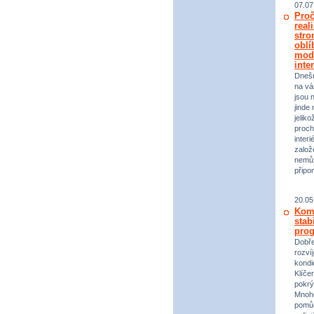
07.07
Proč
real
stro
oblí
mod
inte
Dneš
na vá
jsou 
jinde 
jeliko
proch
inter
založ
nemůž
připo
20.05
Komp
stab
prog
Dobře
rozvíj
kondi
Klíče
pokrý
Mnoho
pomůc