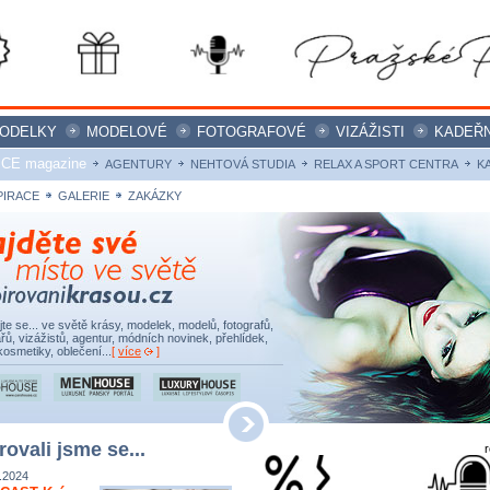
ODELKY
MODELOVÉ
FOTOGRAFOVÉ
VIZÁŽISTI
KADEŘN
ICE magazine
AGENTURY
NEHTOVÁ STUDIA
RELAX A SPORT CENTRA
K
PIRACE
GALERIE
ZAKÁZKY
ujte se... ve světě krásy, modelek, modelů, fotografů,
řů, vizážistů, agentur, módních novinek, přehlídek,
kosmetiky, oblečení...
[
více
]
rovali jsme se...
.2024