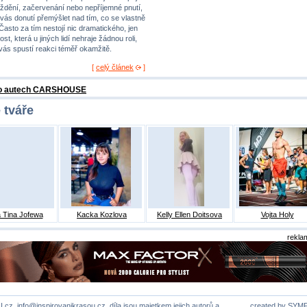
ždění, začervenání nebo nepříjemné pnutí,
 vás donutí přemýšlet nad tím, co se vlastně
 Často za tím nestojí nic dramatického, jen
st, která u jiných lidí nehraje žádnou roli,
 vás spustí reakci téměř okamžitě.
[
celý článek
]
 o autech CARSHOUSE
 tváře
 Tina Jofewa
Kacka Kozlova
Kelly Ellen Doitsova
Vojta Holy
rekla
U.cz,
info@inspirovanikrasou.cz
, díla jsou majetkem jejich autorů a
created by
SYM