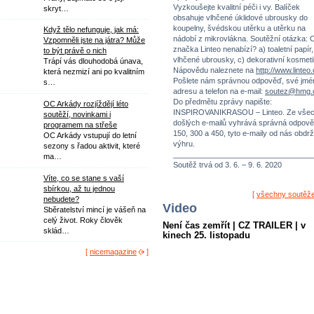
Vyzkoušejte kvalitní péči i vy. Balíček
skryt…
obsahuje vlhčené úklidové ubrousky do
koupelny, švédskou utěrku a utěrku na
Když tělo nefunguje, jak má:
nádobí z mikrovlákna. Soutěžní otázka: 
Vzpomněli jste na játra? Může
značka Linteo nenabízí? a) toaletní papír,
to být právě o nich
vlhčené ubrousky, c) dekorativní kosmeti
Trápí vás dlouhodobá únava,
Nápovědu naleznete na
http://www.linteo
která nezmizí ani po kvalitním
Pošlete nám správnou odpověď, své jmé
s…
adresu a telefon na e-mail:
soutez@hmg.
Do předmětu zprávy napište:
OC Arkády rozjíždějí léto
INSPIROVANIKRASOU – Linteo. Ze vše
soutěží, novinkami i
došlých e-mailů vyhrává správná odpově
programem na střeše
150, 300 a 450, tyto e-maily od nás obdrž
OC Arkády vstupují do letní
výhru.
sezony s řadou aktivit, které
_________________________________
ma…
Soutěž trvá od 3. 6. – 9. 6. 2020
Víte, co se stane s vaší
sbírkou, až tu jednou
[
všechny soutěž
nebudete?
Video
Sběratelství mincí je vášeň na
celý život. Roky člověk
Není čas zemřít | CZ TRAILER | v
sklád…
kinech 25. listopadu
[
nicemagazine
]