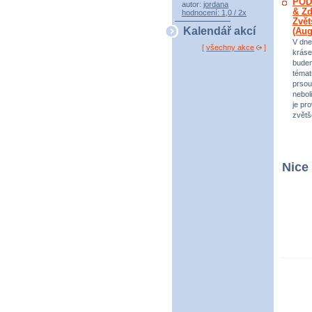
POD
autor:
jordana
& Zd
hodnocení: 1,0 / 2x
Zvět
Kalendář akcí
(Au
V dne
[
všechny akce
]
kráse
bude
témat
prsou
neboli
je pr
zvětš
Nice