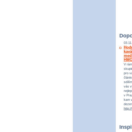
Dopo
03.11
Hod
kavá
medi
HM
V rám
skupi
pro vá
článk
sdílí
vás v
nejle
v Praz
kam v
dezer
http:
Insp