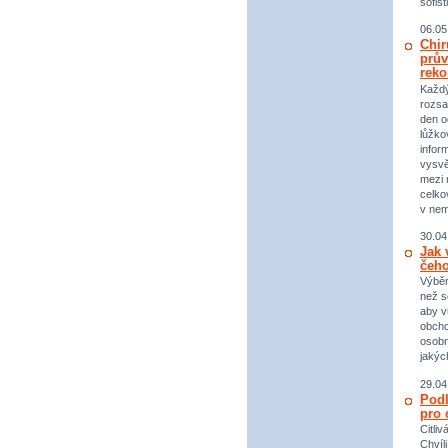
sofist
06.05
Chir
prův
reko
Každý 
rozsa
den o
lůžko
infor
vysvě
mezi n
celko
v nem
30.04
Jak 
čeho
Výběr
než s
aby v
obcho
osobn
jakýc
29.04
Podl
pro 
Citli
Chvíl