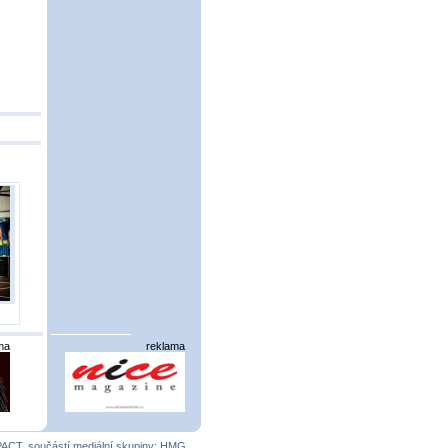
ma
reklama
PACT
, součástí mediální skupiny:
HMG