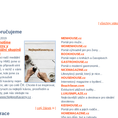
[
všechny vide
ručujeme
.2019
MENHOUSE.cz
notíme
Portál pro muže...
rny v
WOMENHOUSE.cz
ální skupině
Portál výhradně jen pro ženy…
G
BOOKHOUSE.cz
ci naší mediální
Portál nejen o knihách a časopisech
ny HMG jsme si
GASTROHOUSE.cz
s připravili sérii
Portál o moderní gastronomii...
ů, v nichž s vámi
NICEMAGAZINE.cz
me, kde jsme za
Lifestylový portál, který je nice...
yzkoušeli
HOUSEHOUSE.cz
pší kavárny nejen
Internetový magazine o bydlení...
e, ale i po celé ČR. Chcete-li se inspirovat,
BeachSwan.com
yrazit za nejlepší kávou, prostředím a
Exkluzivní plážové outfity...
ty, pak nás sledujte na
LUXUSNIPLAZE.cz
//www.NejlepsiKavarny.cz
.
Nejkrásnější pláže a destinace pro ideální
dovolenou
KIDSHOUSE.cz
[
celý článek
]
Portál pro děti a jejich rodiče...
irace
HOMEMAGAZINE.cz
Vše pro dům, byt a zahradu…