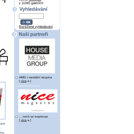
v 11065 galeriích
Vyhledávání
Rozšířené vyhledávání
Naši partneři
HMG | mediální skupina
[
více
]
... nech se inspirovat
[
více
]
všem
u
ému.