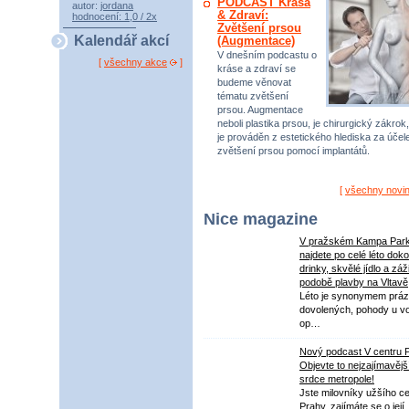
PODCAST Krása
autor:
jordana
& Zdraví:
hodnocení: 1,0 / 2x
Zvětšení prsou
Kalendář akcí
(Augmentace)
V dnešním podcastu o
[
všechny akce
]
kráse a zdraví se
budeme věnovat
tématu zvětšení
prsou. Augmentace
neboli plastika prsou, je chirurgický zákrok,
je prováděn z estetického hlediska za úče
zvětšení prsou pomocí implantátů.
[
všechny novi
Nice magazine
V pražském Kampa Par
najdete po celé léto dok
drinky, skvělé jídlo a záž
podobě plavby na Vltavě
Léto je synonymem práz
dovolených, pohody u v
op…
Nový podcast V centru 
Objevte to nejzajímavějš
srdce metropole!
Jste milovníky užšího ce
Prahy, zajímáte se o její