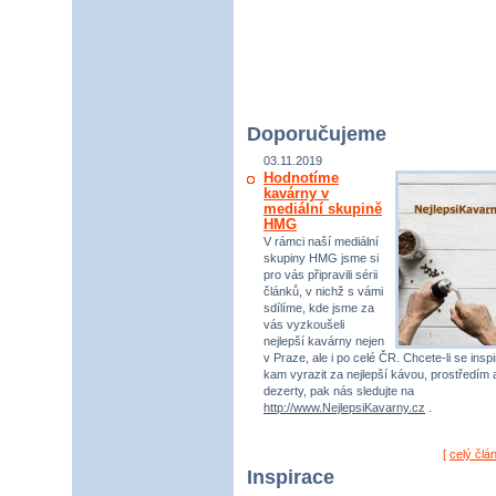
Doporučujeme
03.11.2019
Hodnotíme
kavárny v
mediální skupině
HMG
V rámci naší mediální
skupiny HMG jsme si
pro vás připravili sérii
článků, v nichž s vámi
sdílíme, kde jsme za
vás vyzkoušeli
nejlepší kavárny nejen
v Praze, ale i po celé ČR. Chcete-li se inspi
kam vyrazit za nejlepší kávou, prostředím 
dezerty, pak nás sledujte na
http://www.NejlepsiKavarny.cz
.
[
celý člá
Inspirace