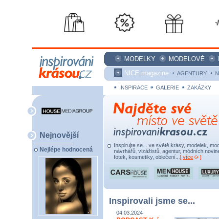
MODELKY
MODELOVÉ
NICE magazine
AGENTURY
N
INSPIRACE
GALERIE
ZAKÁZKY
Nejnovější
Inspirujte se... ve světě krásy, modelek, mod
Nejlépe hodnocená
návrhářů, vizážistů, agentur, módních novine
fotek, kosmetiky, oblečení...
[
více
]
Inspirovali jsme se...
04.03.2024