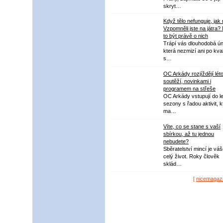
skryt…
Když tělo nefunguje, jak
Vzpomněli jste na játra?
to být právě o nich
Trápí vás dlouhodobá ú
která nezmizí ani po kval
s…
OC Arkády rozjíždějí lét
soutěží, novinkami i
programem na střeše
OC Arkády vstupují do le
sezony s řadou aktivit, k
ma…
Víte, co se stane s vaší
sbírkou, až tu jednou
nebudete?
Sběratelství mincí je vá
celý život. Roky člověk
sklád…
[
nicemagaz