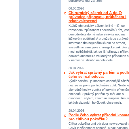
sofistikovanější zařízení.
06.05.2026
Chirurgický zákrok od A do Z:
průvodce přípravou, průběhem i
rekonvalescencí
Každý chirurgický zákrok je jiný – liší se
rozsahem, způsobem znecitlivění i tím, jestl
den odejdete domů nebo strávíte noc na
lůžkovém oddělení. A protože jsou správné
informace tím nejlepším lékem na strach,
vysvětlíme vám, jaké chirurgické zákroky p
mezi nejběžnější, jak se liší příprava při lok
celkové anestezii a ve kterých případech s
v nemocnici dlouho nepobudete.
30.04.2026
Jak vybrat správný parfém a podl
čeho se rozhodovat
Výběr parfému je mnohem osobnější záležit
než se na první pohled může zdát. Nejde je
aby vůně hezky voněla při prvním přivoněn
obchodě. Správný parfém by měl ladit s
osobností, stylem, životním tempem i tím, v
jakých situacích ho člověk chce nosit.
29.04.2026
Podle čeho vybrat přírodní kosme
pro citlivou pokožku?
Citlivá pokožka umí být dost nevyzpytateln
Chvíli je všechno v pohodě, a pak najednou