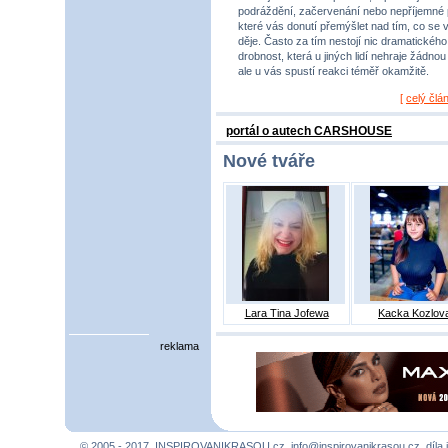
podráždění, začervenání nebo nepříjemné 
které vás donutí přemýšlet nad tím, co se 
děje. Často za tím nestojí nic dramatického,
drobnost, která u jiných lidí nehraje žádnou r
ale u vás spustí reakci téměř okamžitě.
[
celý člá
portál o autech CARSHOUSE
Nové tváře
Lara Tina Jofewa
Kacka Kozlov
reklama
© 2005 - 2017, INSPIROVANIKRASOU.cz,
info@inspirovanikrasou.cz
, díla