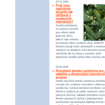
07.07.2026
Proč jsou
realistické
stromky tak
oblíbené v
moderních
interiérech?
Dnešní požadavky
na vánoční stromek
jsou někde úplně
jinde než dříve,
jelikož naše interiéry
procházejí velkou moderní vlnou. Moderní
interiéry bývají čistší, jednodušší a mnohe
založené na detailech. A do takového prost
nemůžete dát na Vánoce stromek, který
připomíná chudého příbuzného strýčka Jed
20.05.2026
Kompletní domácí posilovna pro s
stabilitu a dlouhodobý tréninkový
progres
Dobře navržená domácí posilovna umožňu
rozvíjet sílu, svalovou vytrvalost i celkovou
kondici bez nutnosti docházet do fitness ce
Klíčem k úspěchu je výběr vybavení, které
pokrývá všechny základní pohybové vzorc
Mnoho sportovců začíná s jednoduchými
pomůckami, ale postupně doplňuje prostor 