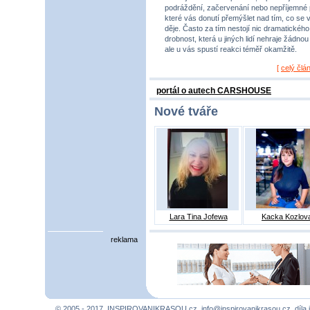
podráždění, začervenání nebo nepříjemné 
které vás donutí přemýšlet nad tím, co se 
děje. Často za tím nestojí nic dramatického,
drobnost, která u jiných lidí nehraje žádnou r
ale u vás spustí reakci téměř okamžitě.
[
celý člá
portál o autech CARSHOUSE
Nové tváře
Lara Tina Jofewa
Kacka Kozlov
reklama
© 2005 - 2017, INSPIROVANIKRASOU.cz,
info@inspirovanikrasou.cz
, díla