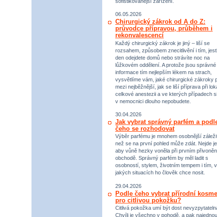
sofistikovanější zařízení.
06.05.2026
Chirurgický zákrok od A do Z:
průvodce přípravou, průběhem i
rekonvalescencí
Každý chirurgický zákrok je jiný – liší se
rozsahem, způsobem znecitlivění i tím, jestl
den odejdete domů nebo strávíte noc na
lůžkovém oddělení. A protože jsou správné
informace tím nejlepším lékem na strach,
vysvětlíme vám, jaké chirurgické zákroky p
mezi nejběžnější, jak se liší příprava při lok
celkové anestezii a ve kterých případech s
v nemocnici dlouho nepobudete.
30.04.2026
Jak vybrat správný parfém a podl
čeho se rozhodovat
Výběr parfému je mnohem osobnější záležit
než se na první pohled může zdát. Nejde je
aby vůně hezky voněla při prvním přivoněn
obchodě. Správný parfém by měl ladit s
osobností, stylem, životním tempem i tím, v
jakých situacích ho člověk chce nosit.
29.04.2026
Podle čeho vybrat přírodní kosme
pro citlivou pokožku?
Citlivá pokožka umí být dost nevyzpytateln
Chvíli je všechno v pohodě, a pak najednou