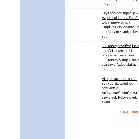
skryt…
Když tělo nefunguje, jak
Vzpomněli jste na játra?
to být právě o nich
Trápí vás dlouhodobá ú
která nezmizí ani po kval
s…
OC Arkády rozjíždějí lét
soutěží, novinkami i
programem na střeše
OC Arkády vstupují do le
sezony s řadou aktivit, k
ma…
Víte, co se stane s vaší
sbírkou, až tu jednou
nebudete?
Sběratelství mincí je vá
celý život. Roky člověk
sklád…
[
nicemagaz