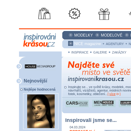
MODELKY
MODELOVÉ
NICE magazine
AGENTURY
N
INSPIRACE
GALERIE
ZAKÁZKY
Nejnovější
Inspirujte se... ve světě krásy, modelek, mod
Nejlépe hodnocená
návrhářů, vizážistů, agentur, módních novine
fotek, kosmetiky, oblečení...
[
více
]
Inspirovali jsme se...
04.03.2024