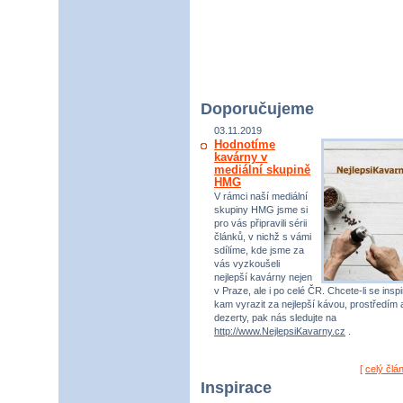
Doporučujeme
03.11.2019
Hodnotíme
kavárny v
mediální skupině
HMG
V rámci naší mediální
skupiny HMG jsme si
pro vás připravili sérii
článků, v nichž s vámi
sdílíme, kde jsme za
vás vyzkoušeli
nejlepší kavárny nejen
v Praze, ale i po celé ČR. Chcete-li se inspi
kam vyrazit za nejlepší kávou, prostředím 
dezerty, pak nás sledujte na
http://www.NejlepsiKavarny.cz
.
[
celý člá
Inspirace