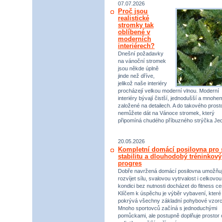
07.07.2026
Proč jsou
realistické
stromky tak
oblíbené v
moderních
interiérech?
Dnešní požadavky
na vánoční stromek
jsou někde úplně
jinde než dříve,
jelikož naše interiéry
procházejí velkou moderní vlnou. Moderní
interiéry bývají čistší, jednodušší a mnohe
založené na detailech. A do takového prost
nemůžete dát na Vánoce stromek, který
připomíná chudého příbuzného strýčka Jed
20.05.2026
Kompletní domácí posilovna pro s
stabilitu a dlouhodobý tréninkový
progres
Dobře navržená domácí posilovna umožňu
rozvíjet sílu, svalovou vytrvalost i celkovou
kondici bez nutnosti docházet do fitness ce
Klíčem k úspěchu je výběr vybavení, které
pokrývá všechny základní pohybové vzorc
Mnoho sportovců začíná s jednoduchými
pomůckami, ale postupně doplňuje prostor 