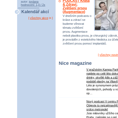
PODCAST Krása
autor:
jordana
& Zdraví:
hodnocení: 1,0 / 2x
Zvětšení prsou
Kalendář akcí
(Augmentace)
V dnešním podcastu o
[
všechny akce
]
kráse a zdraví se
budeme věnovat
tématu zvětšení
prsou. Augmentace
neboli plastika prsou, je chirurgický zákrok,
je prováděn z estetického hlediska za úče
zvětšení prsou pomocí implantátů.
[
všechny novi
Nice magazine
V pražském Kampa Par
najdete po celé léto dok
drinky, skvělé jídlo a záž
podobě plavby na Vltavě
Léto je synonymem práz
dovolených, pohody u v
op…
Nový podcast V centru 
Objevte to nejzajímavějš
srdce metropole!
Jste milovníky užšího ce
Prahy, zajímáte se o její