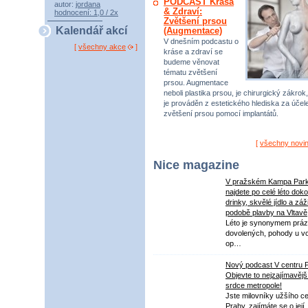
PODCAST Krása
autor:
jordana
& Zdraví:
hodnocení: 1,0 / 2x
Zvětšení prsou
Kalendář akcí
(Augmentace)
V dnešním podcastu o
[
všechny akce
]
kráse a zdraví se
budeme věnovat
tématu zvětšení
prsou. Augmentace
neboli plastika prsou, je chirurgický zákrok,
je prováděn z estetického hlediska za úče
zvětšení prsou pomocí implantátů.
[
všechny novi
Nice magazine
V pražském Kampa Par
najdete po celé léto dok
drinky, skvělé jídlo a záž
podobě plavby na Vltavě
Léto je synonymem práz
dovolených, pohody u v
op…
Nový podcast V centru 
Objevte to nejzajímavějš
srdce metropole!
Jste milovníky užšího ce
Prahy, zajímáte se o její