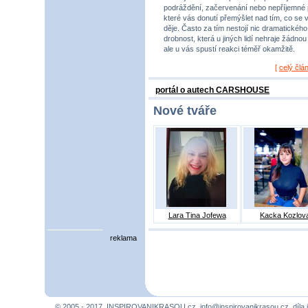
podráždění, začervenání nebo nepříjemné 
které vás donutí přemýšlet nad tím, co se 
děje. Často za tím nestojí nic dramatického,
drobnost, která u jiných lidí nehraje žádnou r
ale u vás spustí reakci téměř okamžitě.
[
celý člá
portál o autech CARSHOUSE
Nové tváře
Lara Tina Jofewa
Kacka Kozlov
reklama
© 2005 - 2017, INSPIROVANIKRASOU.cz,
info@inspirovanikrasou.cz
, díla