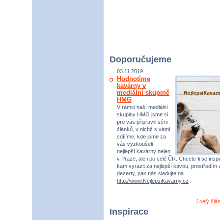
Doporučujeme
03.11.2019
Hodnotíme
kavárny v
mediální skupině
HMG
V rámci naší mediální
skupiny HMG jsme si
pro vás připravili sérii
článků, v nichž s vámi
sdílíme, kde jsme za
vás vyzkoušeli
nejlepší kavárny nejen
v Praze, ale i po celé ČR. Chcete-li se inspi
kam vyrazit za nejlepší kávou, prostředím 
dezerty, pak nás sledujte na
http://www.NejlepsiKavarny.cz
.
[
celý člá
Inspirace