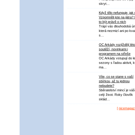
skryt…
Když tělo nefunguje, jak
Vzpomněli jste na játra?
to být právě o nich
Trápí vás dlouhodobá ú
která nezmizí ani po kval
s…
OC Arkády rozjíždějí lét
soutěží, novinkami i
programem na střeše
OC Arkády vstupují do le
sezony s řadou aktivit, k
ma…
Víte, co se stane s vaší
sbírkou, až tu jednou
nebudete?
Sběratelství mincí je vá
celý život. Roky člověk
sklád…
[
nicemagaz