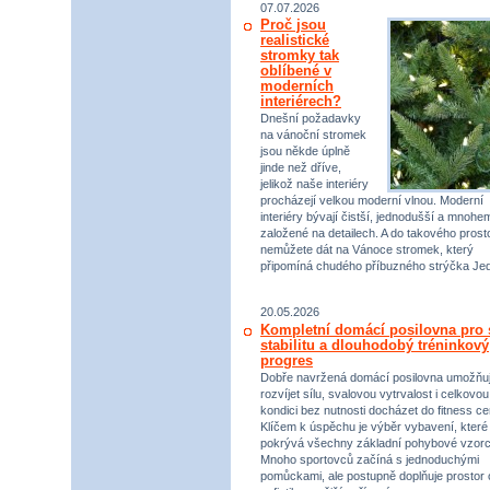
07.07.2026
Proč jsou
realistické
stromky tak
oblíbené v
moderních
interiérech?
Dnešní požadavky
na vánoční stromek
jsou někde úplně
jinde než dříve,
jelikož naše interiéry
procházejí velkou moderní vlnou. Moderní
interiéry bývají čistší, jednodušší a mnohe
založené na detailech. A do takového prost
nemůžete dát na Vánoce stromek, který
připomíná chudého příbuzného strýčka Jed
20.05.2026
Kompletní domácí posilovna pro s
stabilitu a dlouhodobý tréninkový
progres
Dobře navržená domácí posilovna umožňu
rozvíjet sílu, svalovou vytrvalost i celkovou
kondici bez nutnosti docházet do fitness ce
Klíčem k úspěchu je výběr vybavení, které
pokrývá všechny základní pohybové vzorc
Mnoho sportovců začíná s jednoduchými
pomůckami, ale postupně doplňuje prostor 