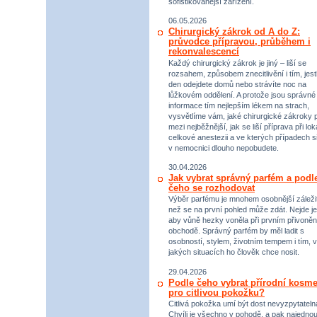
sofistikovanější zařízení.
06.05.2026
Chirurgický zákrok od A do Z:
průvodce přípravou, průběhem i
rekonvalescencí
Každý chirurgický zákrok je jiný – liší se
rozsahem, způsobem znecitlivění i tím, jestl
den odejdete domů nebo strávíte noc na
lůžkovém oddělení. A protože jsou správné
informace tím nejlepším lékem na strach,
vysvětlíme vám, jaké chirurgické zákroky p
mezi nejběžnější, jak se liší příprava při lok
celkové anestezii a ve kterých případech s
v nemocnici dlouho nepobudete.
30.04.2026
Jak vybrat správný parfém a podl
čeho se rozhodovat
Výběr parfému je mnohem osobnější záležit
než se na první pohled může zdát. Nejde je
aby vůně hezky voněla při prvním přivoněn
obchodě. Správný parfém by měl ladit s
osobností, stylem, životním tempem i tím, v
jakých situacích ho člověk chce nosit.
29.04.2026
Podle čeho vybrat přírodní kosme
pro citlivou pokožku?
Citlivá pokožka umí být dost nevyzpytateln
Chvíli je všechno v pohodě, a pak najednou