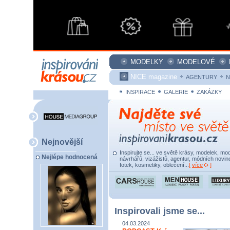
MODELKY
MODELOVÉ
NICE magazine
AGENTURY
N
INSPIRACE
GALERIE
ZAKÁZKY
Nejnovější
Inspirujte se... ve světě krásy, modelek, mod
Nejlépe hodnocená
návrhářů, vizážistů, agentur, módních novine
fotek, kosmetiky, oblečení...
[
více
]
Inspirovali jsme se...
04.03.2024