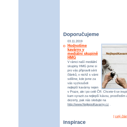
Doporučujeme
03.11.2019
Hodnotíme
kavárny v
mediální skupině
HMG
V rámci naší mediální
skupiny HMG jsme si
pro vás připravili sérii
článků, v nichž s vámi
sdílíme, kde jsme za
vás vyzkoušeli
nejlepší kavárny nejen
v Praze, ale i po celé ČR. Chcete-li se inspi
kam vyrazit za nejlepší kávou, prostředím 
dezerty, pak nás sledujte na
http://www.NejlepsiKavarny.cz
.
[
celý člá
Inspirace