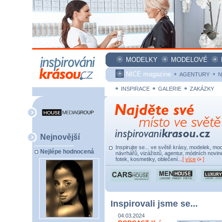
MODELKY
MODELOVÉ
NICE magazine
AGENTURY
N
INSPIRACE
GALERIE
ZAKÁZKY
Nejnovější
Inspirujte se... ve světě krásy, modelek, mod
Nejlépe hodnocená
návrhářů, vizážistů, agentur, módních novine
fotek, kosmetiky, oblečení...
[
více
]
Inspirovali jsme se...
04.03.2024