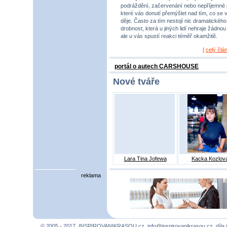
podráždění, začervenání nebo nepříjemné 
které vás donutí přemýšlet nad tím, co se 
děje. Často za tím nestojí nic dramatického,
drobnost, která u jiných lidí nehraje žádnou r
ale u vás spustí reakci téměř okamžitě.
[
celý člá
portál o autech CARSHOUSE
Nové tváře
Lara Tina Jofewa
Kacka Kozlov
reklama
© 2005 - 2017, INSPIROVANIKRASOU.cz,
info@inspirovanikrasou.cz
, díla