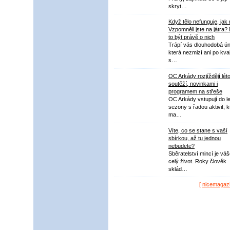
skryt…
Když tělo nefunguje, jak
Vzpomněli jste na játra?
to být právě o nich
Trápí vás dlouhodobá ú
která nezmizí ani po kval
s…
OC Arkády rozjíždějí lét
soutěží, novinkami i
programem na střeše
OC Arkády vstupují do le
sezony s řadou aktivit, k
ma…
Víte, co se stane s vaší
sbírkou, až tu jednou
nebudete?
Sběratelství mincí je vá
celý život. Roky člověk
sklád…
[
nicemagaz