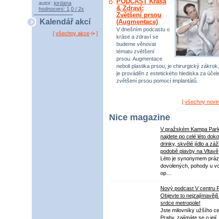
PODCAST Krása
autor:
jordana
& Zdraví:
hodnocení: 1,0 / 2x
Zvětšení prsou
Kalendář akcí
(Augmentace)
V dnešním podcastu o
[
všechny akce
]
kráse a zdraví se
budeme věnovat
tématu zvětšení
prsou. Augmentace
neboli plastika prsou, je chirurgický zákrok,
je prováděn z estetického hlediska za úče
zvětšení prsou pomocí implantátů.
[
všechny novi
Nice magazine
V pražském Kampa Par
najdete po celé léto dok
drinky, skvělé jídlo a záž
podobě plavby na Vltavě
Léto je synonymem práz
dovolených, pohody u v
op…
Nový podcast V centru 
Objevte to nejzajímavějš
srdce metropole!
Jste milovníky užšího ce
Prahy, zajímáte se o její