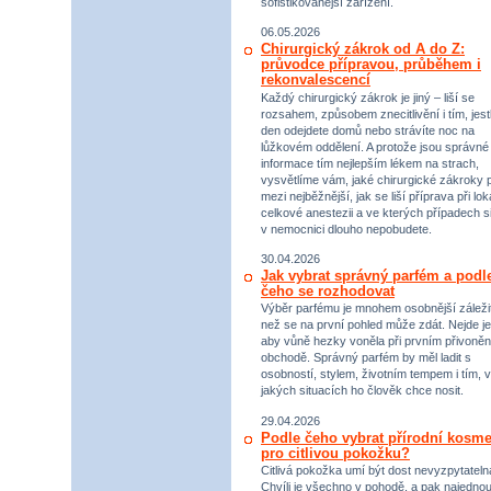
sofistikovanější zařízení.
06.05.2026
Chirurgický zákrok od A do Z:
průvodce přípravou, průběhem i
rekonvalescencí
Každý chirurgický zákrok je jiný – liší se
rozsahem, způsobem znecitlivění i tím, jestl
den odejdete domů nebo strávíte noc na
lůžkovém oddělení. A protože jsou správné
informace tím nejlepším lékem na strach,
vysvětlíme vám, jaké chirurgické zákroky p
mezi nejběžnější, jak se liší příprava při lok
celkové anestezii a ve kterých případech s
v nemocnici dlouho nepobudete.
30.04.2026
Jak vybrat správný parfém a podl
čeho se rozhodovat
Výběr parfému je mnohem osobnější záležit
než se na první pohled může zdát. Nejde je
aby vůně hezky voněla při prvním přivoněn
obchodě. Správný parfém by měl ladit s
osobností, stylem, životním tempem i tím, v
jakých situacích ho člověk chce nosit.
29.04.2026
Podle čeho vybrat přírodní kosme
pro citlivou pokožku?
Citlivá pokožka umí být dost nevyzpytateln
Chvíli je všechno v pohodě, a pak najednou