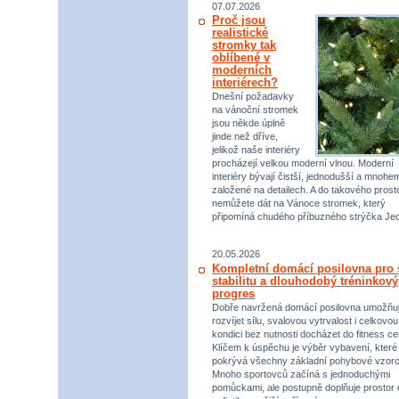
07.07.2026
Proč jsou
realistické
stromky tak
oblíbené v
moderních
interiérech?
Dnešní požadavky
na vánoční stromek
jsou někde úplně
jinde než dříve,
jelikož naše interiéry
procházejí velkou moderní vlnou. Moderní
interiéry bývají čistší, jednodušší a mnohe
založené na detailech. A do takového prost
nemůžete dát na Vánoce stromek, který
připomíná chudého příbuzného strýčka Jed
20.05.2026
Kompletní domácí posilovna pro s
stabilitu a dlouhodobý tréninkový
progres
Dobře navržená domácí posilovna umožňu
rozvíjet sílu, svalovou vytrvalost i celkovou
kondici bez nutnosti docházet do fitness ce
Klíčem k úspěchu je výběr vybavení, které
pokrývá všechny základní pohybové vzorc
Mnoho sportovců začíná s jednoduchými
pomůckami, ale postupně doplňuje prostor 