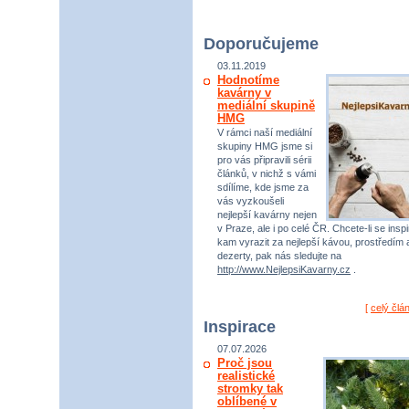
Doporučujeme
03.11.2019
Hodnotíme
kavárny v
mediální skupině
HMG
V rámci naší mediální
skupiny HMG jsme si
pro vás připravili sérii
článků, v nichž s vámi
sdílíme, kde jsme za
vás vyzkoušeli
nejlepší kavárny nejen
v Praze, ale i po celé ČR. Chcete-li se inspi
kam vyrazit za nejlepší kávou, prostředím 
dezerty, pak nás sledujte na
http://www.NejlepsiKavarny.cz
.
[
celý člá
Inspirace
07.07.2026
Proč jsou
realistické
stromky tak
oblíbené v