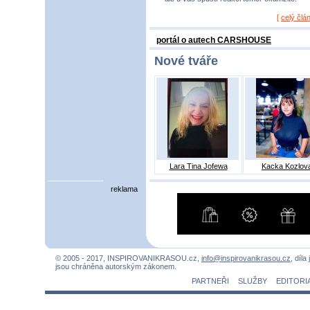
[
celý člá
portál o autech CARSHOUSE
Nové tváře
Lara Tina Jofewa
Kacka Kozlov
reklama
© 2005 - 2017, INSPIROVANIKRASOU.cz,
info@inspirovanikrasou.cz
, díla
jsou chráněna autorským zákonem.
PARTNEŘI
SLUŽBY
EDITORI