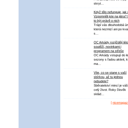
skryt…
Když tělo nefunguje, jak
Vzpomněli jste na játra?
to být právě o nich
Trápí vás dlouhodobá ú
která nezmizí ani po kval
s…
OC Arkády rozjíždějí lét
soutěží, novinkami i
programem na střeše
OC Arkády vstupují do le
sezony s řadou aktivit, k
ma…
Víte, co se stane s vaší
sbírkou, až tu jednou
nebudete?
Sběratelství mincí je vá
celý život. Roky člověk
sklád…
[
nicemagaz