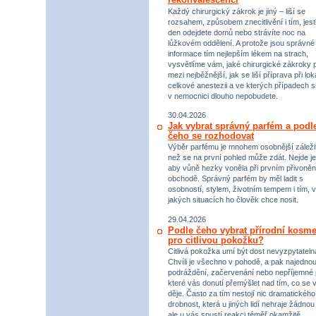
Každý chirurgický zákrok je jiný – liší se
rozsahem, způsobem znecitlivění i tím, jestl
den odejdete domů nebo strávíte noc na
lůžkovém oddělení. A protože jsou správné
informace tím nejlepším lékem na strach,
vysvětlíme vám, jaké chirurgické zákroky p
mezi nejběžnější, jak se liší příprava při lok
celkové anestezii a ve kterých případech s
v nemocnici dlouho nepobudete.
30.04.2026
Jak vybrat správný parfém a podl
čeho se rozhodovat
Výběr parfému je mnohem osobnější záležit
než se na první pohled může zdát. Nejde je
aby vůně hezky voněla při prvním přivoněn
obchodě. Správný parfém by měl ladit s
osobností, stylem, životním tempem i tím, v
jakých situacích ho člověk chce nosit.
29.04.2026
Podle čeho vybrat přírodní kosme
pro citlivou pokožku?
Citlivá pokožka umí být dost nevyzpytateln
Chvíli je všechno v pohodě, a pak najednou
podráždění, začervenání nebo nepříjemné 
které vás donutí přemýšlet nad tím, co se 
děje. Často za tím nestojí nic dramatického,
drobnost, která u jiných lidí nehraje žádnou r
ale u vás spustí reakci téměř okamžitě.