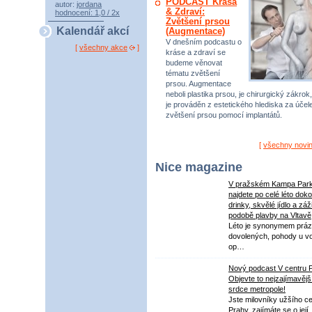
PODCAST Krása
autor:
jordana
& Zdraví:
hodnocení: 1,0 / 2x
Zvětšení prsou
Kalendář akcí
(Augmentace)
V dnešním podcastu o
[
všechny akce
]
kráse a zdraví se
budeme věnovat
tématu zvětšení
prsou. Augmentace
neboli plastika prsou, je chirurgický zákrok,
je prováděn z estetického hlediska za úče
zvětšení prsou pomocí implantátů.
[
všechny novi
Nice magazine
V pražském Kampa Par
najdete po celé léto dok
drinky, skvělé jídlo a záž
podobě plavby na Vltavě
Léto je synonymem práz
dovolených, pohody u v
op…
Nový podcast V centru 
Objevte to nejzajímavějš
srdce metropole!
Jste milovníky užšího ce
Prahy, zajímáte se o její