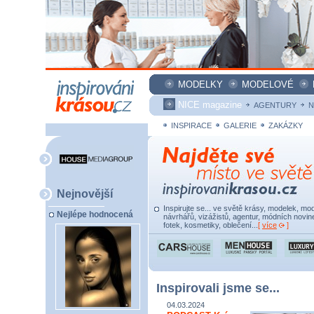
MODELKY
MODELOVÉ
NICE magazine
AGENTURY
N
INSPIRACE
GALERIE
ZAKÁZKY
Nejnovější
Inspirujte se... ve světě krásy, modelek, mod
Nejlépe hodnocená
návrhářů, vizážistů, agentur, módních novine
fotek, kosmetiky, oblečení...
[
více
]
Inspirovali jsme se...
04.03.2024