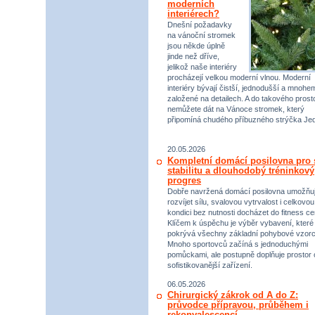
moderních
interiérech?
Dnešní požadavky
na vánoční stromek
jsou někde úplně
jinde než dříve,
jelikož naše interiéry
procházejí velkou moderní vlnou. Moderní
interiéry bývají čistší, jednodušší a mnohe
založené na detailech. A do takového prost
nemůžete dát na Vánoce stromek, který
připomíná chudého příbuzného strýčka Jed
20.05.2026
Kompletní domácí posilovna pro s
stabilitu a dlouhodobý tréninkový
progres
Dobře navržená domácí posilovna umožňu
rozvíjet sílu, svalovou vytrvalost i celkovou
kondici bez nutnosti docházet do fitness ce
Klíčem k úspěchu je výběr vybavení, které
pokrývá všechny základní pohybové vzorc
Mnoho sportovců začíná s jednoduchými
pomůckami, ale postupně doplňuje prostor 
sofistikovanější zařízení.
06.05.2026
Chirurgický zákrok od A do Z:
průvodce přípravou, průběhem i
rekonvalescencí