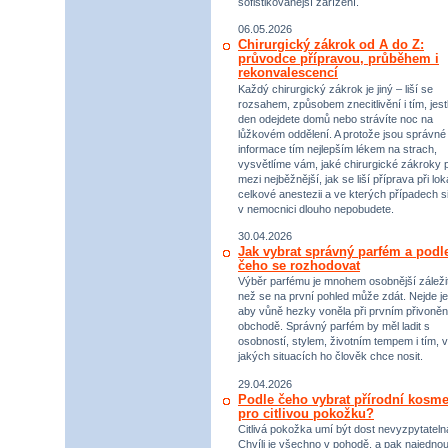
sofistikovanější zařízení.
06.05.2026
Chirurgický zákrok od A do Z:
průvodce přípravou, průběhem i
rekonvalescencí
Každý chirurgický zákrok je jiný – liší se
rozsahem, způsobem znecitlivění i tím, jestl
den odejdete domů nebo strávíte noc na
lůžkovém oddělení. A protože jsou správné
informace tím nejlepším lékem na strach,
vysvětlíme vám, jaké chirurgické zákroky p
mezi nejběžnější, jak se liší příprava při lok
celkové anestezii a ve kterých případech s
v nemocnici dlouho nepobudete.
30.04.2026
Jak vybrat správný parfém a podl
čeho se rozhodovat
Výběr parfému je mnohem osobnější záležit
než se na první pohled může zdát. Nejde je
aby vůně hezky voněla při prvním přivoněn
obchodě. Správný parfém by měl ladit s
osobností, stylem, životním tempem i tím, v
jakých situacích ho člověk chce nosit.
29.04.2026
Podle čeho vybrat přírodní kosme
pro citlivou pokožku?
Citlivá pokožka umí být dost nevyzpytateln
Chvíli je všechno v pohodě, a pak najednou