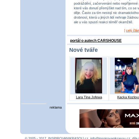
podráždění, začervenání nebo nepříjemné 
které vás donutí přemýšlet nad tím, co se 
děje. Často za tím nestojí nic dramatického,
drobnost, která u jiných lidí nehraje žádnou r
ale u vás spustí reakci téměř okamžitě.
[
celý člá
portál o autech CARSHOUSE
Nové tváře
Lara Tina Jofewa
Kacka Kozlov
reklama
© 2005 - 2017, INSPIROVANIKRASOU.cz,
info@inspirovanikrasou.cz
, díla