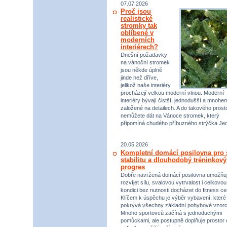
07.07.2026
Proč jsou
realistické
stromky tak
oblíbené v
moderních
interiérech?
Dnešní požadavky
na vánoční stromek
jsou někde úplně
jinde než dříve,
jelikož naše interiéry
procházejí velkou moderní vlnou. Moderní
interiéry bývají čistší, jednodušší a mnohe
založené na detailech. A do takového prost
nemůžete dát na Vánoce stromek, který
připomíná chudého příbuzného strýčka Jed
20.05.2026
Kompletní domácí posilovna pro s
stabilitu a dlouhodobý tréninkový
progres
Dobře navržená domácí posilovna umožňu
rozvíjet sílu, svalovou vytrvalost i celkovou
kondici bez nutnosti docházet do fitness ce
Klíčem k úspěchu je výběr vybavení, které
pokrývá všechny základní pohybové vzorc
Mnoho sportovců začíná s jednoduchými
pomůckami, ale postupně doplňuje prostor 