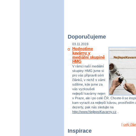
Doporučujeme
03.11.2019
Hodnotíme
kavárny v
mediální skupině
HMG
V rámci naší mediální
skupiny HMG jsme si
pro vás připravili sérii
článků, v nichž s vámi
sdílíme, kde jsme za
vás vyzkoušeli
nejlepší kavárny nejen
v Praze, ale i po celé ČR. Chcete-li se inspi
kam vyrazit za nejlepší kávou, prostředím 
dezerty, pak nás sledujte na
http://www.NejlepsiKavarny.cz
.
[
celý člá
Inspirace