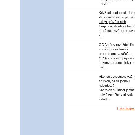
skryt…
Když tělo nefunguje, jak
Vzpomněli jste na játra?
to být právě o nich
Trápí vás dlouhodobá ú
která nezmizí ani po kval
s…
OC Arkády rozjíždějí lét
soutěží, novinkami i
programem na střeše
OC Arkády vstupují do le
sezony s řadou aktivit, k
ma…
Víte, co se stane s vaší
sbírkou, až tu jednou
nebudete?
Sběratelství mincí je vá
celý život. Roky člověk
sklád…
[
nicemagaz