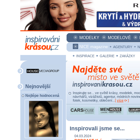
MODELKY
MODELOVÉ
NICE magazine
AGENTURY
N
INSPIRACE
GALERIE
ZAKÁZKY
Nejnovější
Inspirujte se... ve světě krásy, modelek, mod
Nejlépe hodnocená
návrhářů, vizážistů, agentur, módních novine
fotek, kosmetiky, oblečení...
[
více
]
Inspirovali jsme se...
04.03.2024