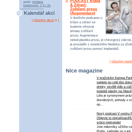
PODCAST Krása
autor:
jordana
& Zdraví:
hodnocení: 1,0 / 2x
Zvětšení prsou
Kalendář akcí
(Augmentace)
V dnešním podcastu o
[
všechny akce
]
kráse a zdraví se
budeme věnovat
tématu zvětšení
prsou. Augmentace
neboli plastika prsou, je chirurgický zákrok,
je prováděn z estetického hlediska za úče
zvětšení prsou pomocí implantátů.
[
všechny novi
Nice magazine
V pražském Kampa Par
najdete po celé léto dok
drinky, skvělé jídlo a záž
podobě plavby na Vltavě
Léto je synonymem práz
dovolených, pohody u v
op…
Nový podcast V centru 
Objevte to nejzajímavějš
srdce metropole!
Jste milovníky užšího ce
Prahy, zajímáte se o její