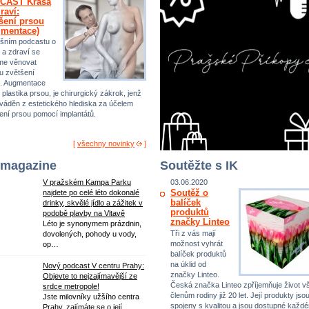
CAST Krása
raví:
šení prsou
gmentace)
šním podcastu o
 a zdraví se
me věnovat
u zvětšení
. Augmentace
 plastika prsou, je chirurgický zákrok, jenž
ováděn z estetického hlediska za účelem
ení prsou pomocí implantátů.
[
všechny novinky
]
 magazine
Soutěžte s IK
V pražském Kampa Parku
03.06.2020
Soutěž o
najdete po celé léto dokonalé
balíček
drinky, skvělé jídlo a zážitek v
produktů
podobě plavby na Vltavě
značky Linteo
Léto je synonymem prázdnin,
Tři z vás mají
dovolených, pohody u vody,
možnost vyhrát
op…
balíček produktů
na úklid od
Nový podcast V centru Prahy:
značky Linteo.
Objevte to nejzajímavější ze
Česká značka Linteo zpříjemňuje život 
srdce metropole!
členům rodiny již 20 let. Její produkty jso
Jste milovníky užšího centra
spojeny s kvalitou a jsou dostupné každ
Prahy, zajímáte se o její