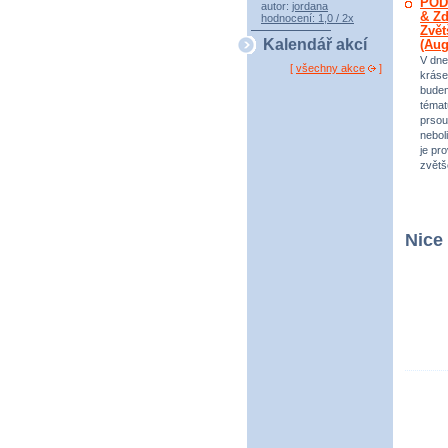
POD
autor:
jordana
& Zd
hodnocení: 1,0 / 2x
Zvět
Kalendář akcí
(Au
V dne
[
všechny akce
]
kráse
bude
témat
prsou
neboli
je pr
zvětš
Nice