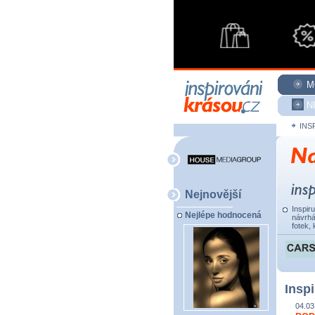
M
N
INS
Nejnovější
Inspir
Nejlépe hodnocená
návrhá
fotek, 
Inspi
04.03