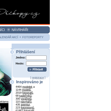
ÍCI
NÁVRHÁŘI
ALENDÁŘ AKCÍ
FOTOREPORTY
Přihlášení
Jméno:
Heslo:
[
registrace
]
Inspirováno je
4464
modelek
a
1144
modelů
,
2019
fotografů
,
68
kadeřníků
,
300
vizážistů
,
reklama
110
návrhářů
,
435
agentur
,
223
fotoreportů
,
61862
fotografií