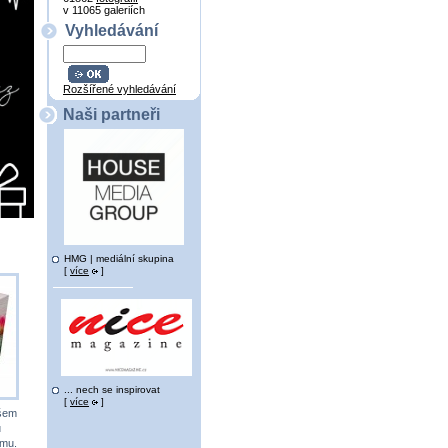
v 11065 galeriích
Vyhledávání
Rozšířené vyhledávání
Naši partneři
HMG | mediální skupina
[
více
]
... nech se inspirovat
[
více
]
všem
u
ému.