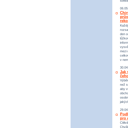
sofist
06.05
Chir
prův
reko
Každý 
rozsa
den o
lůžko
infor
vysvě
mezi n
celko
v nem
30.04
Jak 
čeho
Výběr
než s
aby v
obcho
osobn
jakýc
29.04
Podl
pro 
Citli
Chvíl