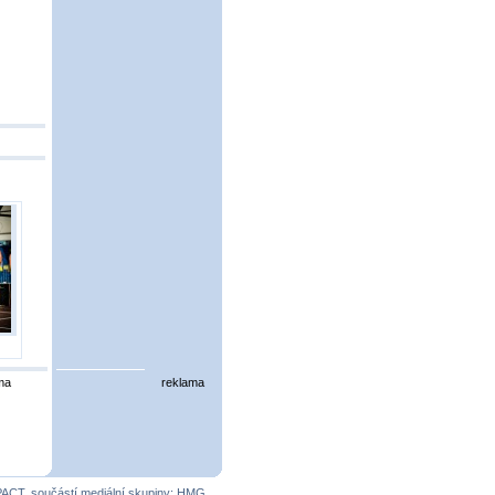
ma
reklama
PACT
, součástí mediální skupiny:
HMG