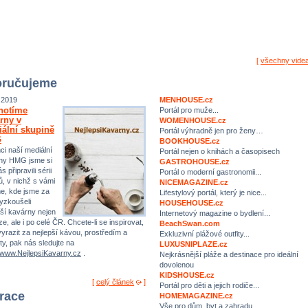
[
všechny vide
ručujeme
.2019
MENHOUSE.cz
notíme
Portál pro muže...
rny v
WOMENHOUSE.cz
ální skupině
Portál výhradně jen pro ženy…
G
BOOKHOUSE.cz
ci naší mediální
Portál nejen o knihách a časopisech
ny HMG jsme si
GASTROHOUSE.cz
s připravili sérii
Portál o moderní gastronomii...
ů, v nichž s vámi
NICEMAGAZINE.cz
me, kde jsme za
Lifestylový portál, který je nice...
yzkoušeli
HOUSEHOUSE.cz
pší kavárny nejen
Internetový magazine o bydlení...
e, ale i po celé ČR. Chcete-li se inspirovat,
BeachSwan.com
yrazit za nejlepší kávou, prostředím a
Exkluzivní plážové outfity...
ty, pak nás sledujte na
LUXUSNIPLAZE.cz
//www.NejlepsiKavarny.cz
.
Nejkrásnější pláže a destinace pro ideální
dovolenou
KIDSHOUSE.cz
[
celý článek
]
Portál pro děti a jejich rodiče...
irace
HOMEMAGAZINE.cz
Vše pro dům, byt a zahradu…