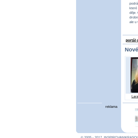
podrá
které
děje.
drobno
ale u
portál
Nové
Lara
reklama
© 2005 - 2017, INSPIROVANIKRASO