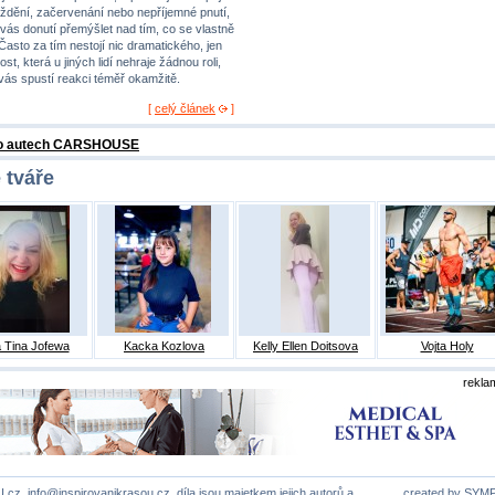
ždění, začervenání nebo nepříjemné pnutí,
 vás donutí přemýšlet nad tím, co se vlastně
 Často za tím nestojí nic dramatického, jen
st, která u jiných lidí nehraje žádnou roli,
 vás spustí reakci téměř okamžitě.
[
celý článek
]
 o autech CARSHOUSE
 tváře
 Tina Jofewa
Kacka Kozlova
Kelly Ellen Doitsova
Vojta Holy
rekla
U.cz,
info@inspirovanikrasou.cz
, díla jsou majetkem jejich autorů a
created by
SYM