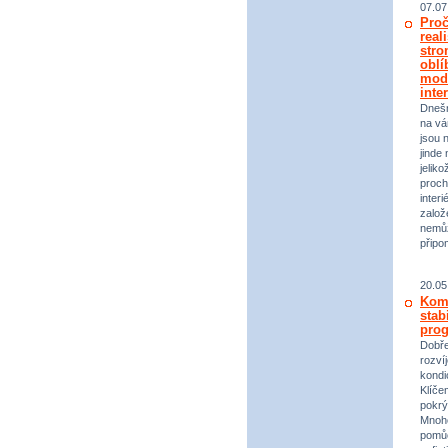
07.07
Proč
real
stro
oblí
mod
inte
Dneš
na vá
jsou 
jinde 
jeliko
proch
inter
založ
nemůž
připo
20.05
Komp
stab
prog
Dobře
rozvíj
kondi
Klíče
pokrý
Mnoho
pomůc