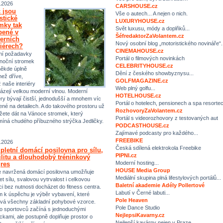
.2026
CARSHOUSE.cz
 jsou
Vše o autech... A nejen o nich.
istické
LUXURYHOUSE.cz
mky tak
Svět luxusu, módy a doplňků...
bené v
ŠéfredaktorZaVolantem.cz
erních
Nový osobní blog „motoristického novináře“.
riérech?
CINEMAHOUSE.cz
ní požadavky
Portál o filmových novinkách
noční stromek
CELEBRITYHOUSE.cz
někde úplně
Dění z českého showbyznysu...
než dříve,
GOLFMAGAZINE.cz
ž naše interiéry
Web plný golfu...
ázejí velkou moderní vlnou. Moderní
HOTELHOUSE.cz
iéry bývají čistší, jednodušší a mnohem víc
Portál o hotelech, pensionech a spa resorte
ené na detailech. A do takového prostoru už
RozhovoryZaVolantem.cz
ete dát na Vánoce stromek, který
Portál s videorozhovory z testovaných aut
míná chudého příbuzného strýčka Jedličky.
PODCASTHOUSE.cz
Zajímavé podcasty pro každého...
FREEBIKE
.2026
Česká sdílená elektrokola Freebike
letní domácí posilovna pro sílu,
PIPNI.cz
ilitu a dlouhodobý tréninkový
Moderní hosting...
res
HOUSE Media Group
 navržená domácí posilovna umožňuje
Mediální skupina plná lifestylových portálů...
et sílu, svalovou vytrvalost i celkovou
Baletní akademie Adély Pollertové
ci bez nutnosti docházet do fitness centra.
Labutí v Černé labuti...
m k úspěchu je výběr vybavení, které
Pole Heaven
vá všechny základní pohybové vzorce.
Pole Dance Studio
 sportovců začíná s jednoduchými
NejlepsiKavarny.cz
kami, ale postupně doplňuje prostor o
Nejlepší kavárny nejen v Praze…