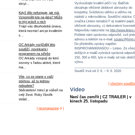
Vyzkoušejte kvalitní péči i vy. Balíček
skryt…
obsahuje vlhčené úklidové ubrousky do
koupelny, švédskou utěrku a utěrku na
Když tělo nefunguje, jak má:
nádobí z mikrovlákna. Soutěžní otázka: 
Vzpomněli jste na játra? Může
značka Linteo nenabízí? a) toaletní papír,
to být právě o nich
vlhčené ubrousky, c) dekorativní kosmeti
Trápí vás dlouhodobá únava,
Nápovědu naleznete na
http://www.linteo
která nezmizí ani po kvalitním
Pošlete nám správnou odpověď, své jmé
s…
adresu a telefon na e-mail:
soutez@hmg.
Do předmětu zprávy napište:
OC Arkády rozjíždějí léto
INSPIROVANIKRASOU – Linteo. Ze vše
soutěží, novinkami i
došlých e-mailů vyhrává správná odpově
programem na střeše
150, 300 a 450, tyto e-maily od nás obdrž
OC Arkády vstupují do letní
výhru.
sezony s řadou aktivit, které
_________________________________
ma…
Soutěž trvá od 3. 6. – 9. 6. 2020
Víte, co se stane s vaší
sbírkou, až tu jednou
[
všechny soutěž
nebudete?
Video
Sběratelství mincí je vášeň na
celý život. Roky člověk
Není čas zemřít | CZ TRAILER | v
sklád…
kinech 25. listopadu
[
nicemagazine
]