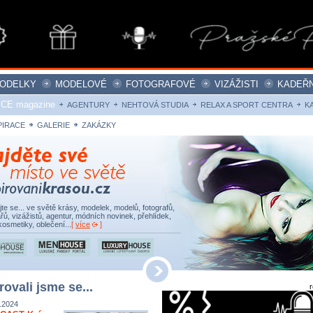
ODELKY
MODELOVÉ
FOTOGRAFOVÉ
VIZÁŽISTI
KADEŘN
ICE magazine
AGENTURY
NEHTOVÁ STUDIA
RELAX A SPORT CENTRA
K
PIRACE
GALERIE
ZAKÁZKY
ujte se... ve světě krásy, modelek, modelů, fotografů,
řů, vizážistů, agentur, módních novinek, přehlídek,
kosmetiky, oblečení...
[
více
]
rovali jsme se...
.2024