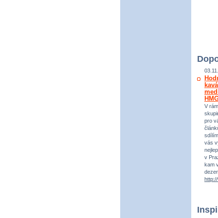
Dopo
03.11
Hod
kavá
medi
HM
V rám
skupi
pro vá
článk
sdílí
vás v
nejle
v Praz
kam v
dezer
http:
Insp