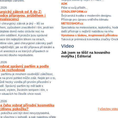
ikovanější zařízení.
ADK
Pište si svůj příběh...
.2026
urgický zákrok od A do Z:
STADLERFORM.cz
odce přípravou, průběhem i
Švýcarská kvalita v moderním designu.
nvalescencí
Přístroje pro úpravu vnitřního klimatu
chirurgický zákrok je jiný – liší se
METEOSHOP.cz
hem, způsobem znecitlivění i tím, jestli ten
Specialista na meteostanice, teploměry, hodi
dejdete domů nebo strávíte noc na
další přístroje s nejširší nabídkou na trhu
vém oddělení. A protože jsou správné
Vyrobena s láskou, inspirovaná přírodou
mace tím nejlepším lékem na strach,
Taková je prémiová kosmetika značky Oncl
tlíme vám, jaké chirurgické zákroky patří
Video
ejběžnější, jak se liší příprava při lokální a
vé anestezii a ve kterých případech si
Jak jsem se těšil na kovaného
ocnici dlouho nepobudete.
motýlka | Editorial
.2026
vybrat správný parfém a podle
 se rozhodovat
 parfému je mnohem osobnější záležitost,
e na první pohled může zdát. Nejde jen o to,
ůně hezky voněla při prvním přivonění v
dě. Správný parfém by měl ladit s
ostí, stylem, životním tempem i tím, v
h situacích ho člověk chce nosit.
.2026
e čeho vybrat přírodní kosmetiku
citlivou pokožku?
[
všechny vide
vá pokožka umí být dost nevyzpytatelná.
i je všechno v pohodě, a pak najednou přijde